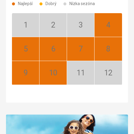
Najlepší
Dobrý
Nízka sezóna
Január:
Február:
Marec:
Apríl:
Nízka
Nízka
Nízka
Najlepší
sezóna
sezóna
sezóna
Máj:
Jún:
Júl:
August:
Najlepší
Najlepší
Najlepší
Najlepší
September:
Október:
November:
December:
Najlepší
Najlepší
Nízka
Nízka
sezóna
sezóna