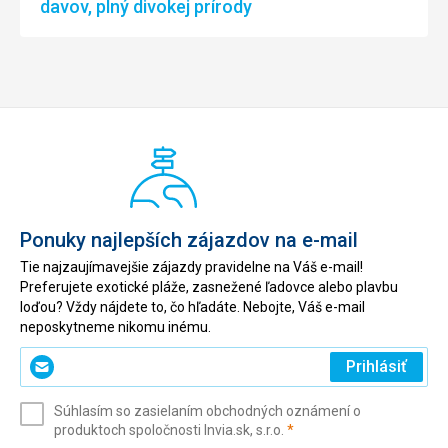
davov, plný divokej prírody
Ponuky najlepších zájazdov na e-mail
Tie najzaujímavejšie zájazdy pravidelne na Váš e-mail!
Preferujete exotické pláže, zasnežené ľadovce alebo plavbu
loďou? Vždy nájdete to, čo hľadáte. Nebojte, Váš e-mail
neposkytneme nikomu inému.
Zadajte
Prihlásiť
svoj
e-
Súhlasím so zasielaním obchodných oznámení o
mail
(povinné)
produktoch spoločnosti Invia.sk, s.r.o.
*
(povinné)
*