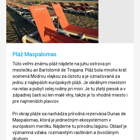
Pláž
Piesačnaté
Puerto
duny
Rico
v
Maspalomas
Ide
o
Maspalomas
pláž,
sú
ktorá
piesočnaté
rovnako
duny
Pláž Maspalomas
ako
nachádzajúce
dve
sa
Túto veľmi známu pláž nájdete na juhu ostrova pri
ďalšie
pri
mestečku an Bartolomé de Tirajana. Pláž bola mnoho krát
na
južnom
ocenená Modrou vlajkou za čistotu a je označovaná za
ostrove,
pobreží
jednu z najlepších európskych pláži. Je ideálnym miestom
boli
ostrova
na relax a pobyt celej rodiny pri mori. Je tu zlatý piesok a v
umelo
Gran
západnej časti sú len malé vlny, takže je to vhodné miesto i
vytvorené.
Canaria
pre najmenších plavcov.
Najviac
v
je
provincii
Pri okraji pláže sa nachádza prírodná rezervácia Dunas de
populárna
Las
Maspalomas, ktorá je jedinečným ekosystémom v
u
Palamas.
európskom meritku. Nájdeme tu prírodnu lagúnu. Oblasť je
rodín
Oblasť
významná vďaka rozmanitým rastlinám a živočíšnym
s
je
druhom.