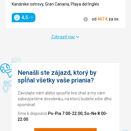
4/5
Cura
3/5
Playa del
San
Gran
Kanárske
Kanárske ostrovy, Gran Canaria, Playa del Inglés
Informácie
Inglés
Augustín
Canaria,
ostrovy,
Informácie
od
Playa del
Gran
4,5
/ 5
Informácie
od
467
€
za os.
Informácie
Informácie
511
€
Hodnotenie
od
Inglés
Canaria,
4,6
/ 5
za os.
Hodnotenie
504
€
od
od
San
4,7
/ 5
za os.
Informácie
Hodnotenie
590
616
€
€
Augustín
4,8
4,6
/ 5
/ 5
Zobraziť viac
za os.
za os.
Hodnotenie
Hodnotenie
od
Informácie
579
€
4,6
/ 5
za os.
Hodnotenie
od
609
€
4,8
/ 5
za os.
Hodnotenie
Nenašli ste zájazd, ktorý by
spĺňal všetky vaše priania?
Zavolajte nám alebo spusťte live chat a my vám
zabezpečíme dovolenku, na ktorú budete ešte dlho
spomínať.
Sme k dispozícii
Po-Pia 7:00-22:00, So-Ne 8:00-
22:00
.