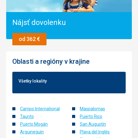
Nájsť dovolenku
od 362 €
Oblasti a regióny v krajine
Všetky lokality
Campo International
Maspalomas
Taurito
Puerto Rico
Puerto Mogán
San Augustín
Arguineguín
Playa del Inglés