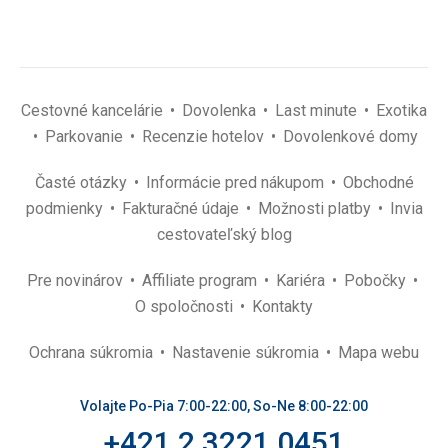
Cestovné kancelárie
Dovolenka
Last minute
Exotika
Parkovanie
Recenzie hotelov
Dovolenkové domy
Časté otázky
Informácie pred nákupom
Obchodné
podmienky
Fakturačné údaje
Možnosti platby
Invia
cestovateľský blog
Pre novinárov
Affiliate program
Kariéra
Pobočky
O spoločnosti
Kontakty
Ochrana súkromia
Nastavenie súkromia
Mapa webu
Volajte Po-Pia 7:00-22:00, So-Ne 8:00-22:00
+421 2 3221 0451