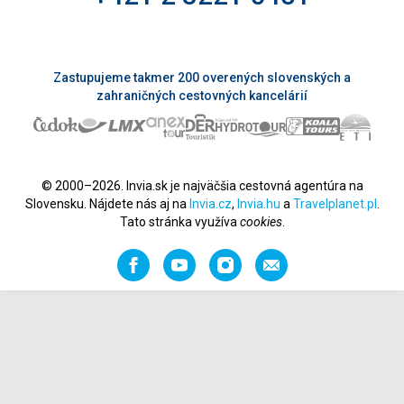
Zastupujeme takmer 200 overených slovenských a
zahraničných cestovných kancelárií
© 2000–2026. Invia.sk je najväčšia cestovná agentúra na
Slovensku. Nájdete nás aj na
Invia.cz
,
Invia.hu
a
Travelplanet.pl
.
Tato stránka využíva
cookies
.
Facebook
YouTube
Instagram
Odporučiť