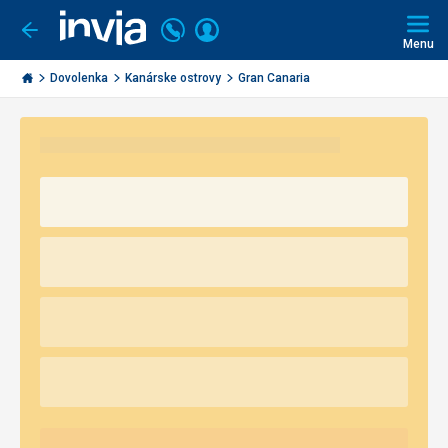
Volajte
Prihlásiť
Ísť
späť
+421
Menu
sa
2
Invia.sk
3221
Dovolenka
Kanárske ostrovy
Gran Canaria
0491