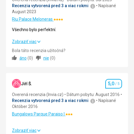
na
vyhľadávaným
Recenzia vytvorená pred 3 a viac rokmi
Napísané
pláži
miestom
August 2023
priznivé
nudistou.
Riu Palace Meloneras
Hodnotenie:
po
Vyskúšať
4/5
celý
tu
Všechno bylo perfektní.
rok.
môžete
Voda
jazdu
Všechno bylo perfektní.
Zobraziť viac
je
na
Bola táto recenzia užitočná?
kľudná
koni,
Strava
5,0
/ 5
vďaka
alebo
áno
(
0
)
nie
(
0
)
vytvoreným
na
Ubytovanie
5,0
/ 5
vlnolamom.
ťavách.
Dobrodrodružnejším
K
Okolie
5,0
/ 5
návštevníkom
rezervácii
5,0
Jiří Š.
/ 5
Hodnotenie
pláž
sa
Služby
5,0
/ 5
ponúka
dostanete
Overená recenzia (Invia.cz)
Dátum pobytu: August 2016
rôzne
ľahko
Recenzia vytvorená pred 3 a viac rokmi
Napísané
Cena
5,0
/ 5
športy
pozdĺž
Október 2016
ako
pláže
Bungalows Parque Paraiso I
Hodnotenie:
vodné
z
Pláž
3/5
lyže
blízkych
10 minut chůze
a
letovísk.
Zobraziť viac