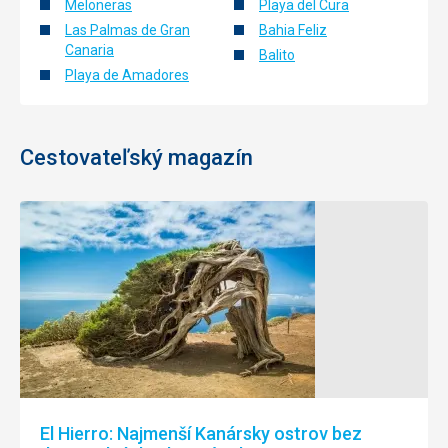
Meloneras
Playa del Cura
Las Palmas de Gran
Bahia Feliz
Canaria
Balito
Playa de Amadores
Cestovateľský magazín
El Hierro: Najmenší Kanársky ostrov bez