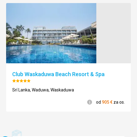
Výborné
Táto recenzia bola preložená automaticky pomocou
Google Translate
Club Waskaduwa Beach Resort & Spa
Hodnotenie:
5/5
Srí Lanka, Waduwa, Waskaduwa
Informácie
od
905
€
za os.