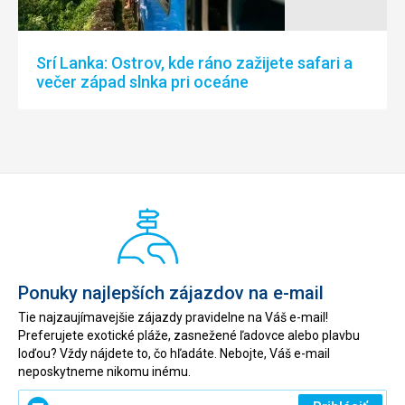
Srí Lanka: Ostrov, kde ráno zažijete safari a
večer západ slnka pri oceáne
Ponuky najlepších zájazdov na e-mail
Tie najzaujímavejšie zájazdy pravidelne na Váš e-mail!
Preferujete exotické pláže, zasnežené ľadovce alebo plavbu
loďou? Vždy nájdete to, čo hľadáte. Nebojte, Váš e-mail
neposkytneme nikomu inému.
Zadajte