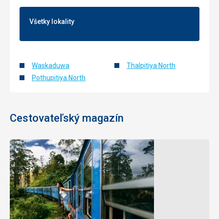
Všetky lokality
Waskaduwa
Thalpitiya North
Pothupitiya North
Cestovateľský magazín