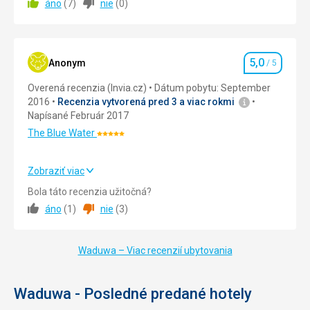
áno
(
7
)
nie
(
0
)
chválit protože se snažil nám obstarat vše co jsme
potřebovali .Byl to člověk na svém místě.
Strava
5,0
/ 5
5,0
Anonym
/ 5
Hodnotenie
Ubytovanie
5,0
/ 5
Overená recenzia (Invia.cz)
Dátum pobytu: September
2016
Recenzia vytvorená pred 3 a viac rokmi
Okolie
5,0
/ 5
Napísané Február 2017
Služby
5,0
/ 5
The Blue Water
Hodnotenie:
5/5
Cena
5,0
/ 5
Zobraziť viac
Strava
5,0
/ 5
Bola táto recenzia užitočná?
Pláž
áno
(
1
)
nie
(
3
)
Ubytovanie
5,0
/ 5
Výborná
Strava
Okolie
5,0
/ 5
Strava a čistota servírování byla vynikající.
Waduwa – Viac recenzií ubytovania
Služby
5,0
/ 5
Ubytovanie
Kvalita byla velmi vysoká.
Waduwa - Posledné predané hotely
Cena
5,0
/ 5
Služby