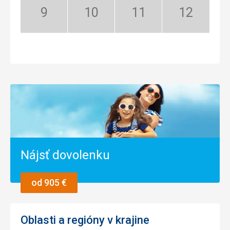
September:
Október:
November:
December:
Nízka
Nízka
Nízka
Nízka
sezóna
sezóna
sezóna
sezóna
Nájsť dovolenku
od 905 €
Oblasti a regióny v krajine