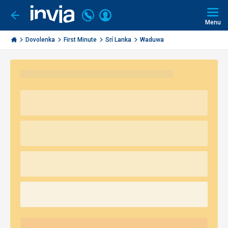
Volajte
Prihlásiť
Ísť
späť
+421
Menu
sa
2
Invia.sk
3221
Dovolenka
First Minute
Srí Lanka
Waduwa
0491