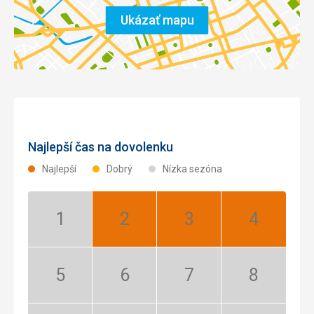
Ukázať mapu
Najlepší čas na dovolenku
Najlepší
Dobrý
Nízka sezóna
Január:
Február:
Marec:
Apríl:
Nízka
Najlepší
Najlepší
Najlepší
sezóna
Máj:
Jún:
Júl:
August:
Nízka
Nízka
Nízka
Nízka
sezóna
sezóna
sezóna
sezóna