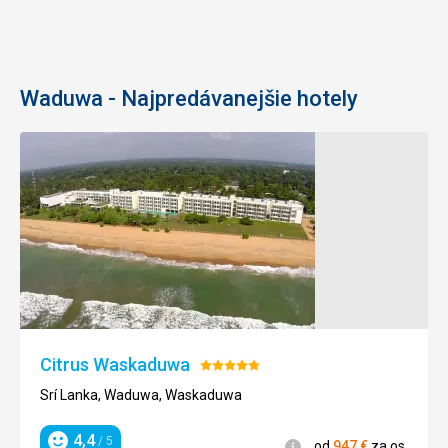
Waduwa - Najpredávanejšie hotely
Citrus Waskaduwa
Hodnotenie:
5/5
Srí Lanka, Waduwa, Waskaduwa
4,4
/ 5
Informácie
od
947
€
za os.