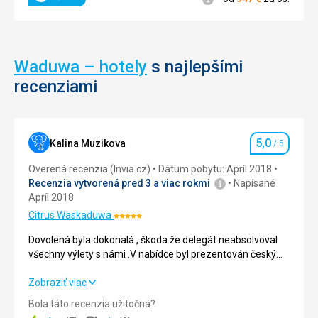
Hodnotenie
Waduwa – hotely
s najlepšími
recenziami
5,0
Kalina Muzikova
/ 5
Hodnotenie
Overená recenzia (Invia.cz)
Dátum pobytu: Apríl 2018
Recenzia vytvorená pred 3 a viac rokmi
Napísané
Apríl 2018
Citrus Waskaduwa
Hodnotenie:
5/5
Dovolená byla dokonalá , škoda že delegát neabsolvoval
všechny výlety s námi .V nabídce byl prezentován český
delegát ovšem na výlety s námi jet nemohl. Musím ho
chválit protože se snažil nám obstarat vše co jsme
Dovolená byla dokonalá , škoda že delegát neabsolvoval
Zobraziť viac
potřebovali .Byl to člověk na svém místě.
všechny výlety s námi .V nabídce byl prezentován český
Bola táto recenzia užitočná?
delegát ovšem na výlety s námi jet nemohl. Musím ho