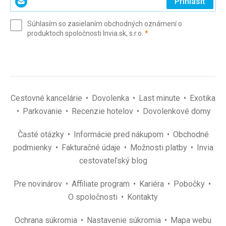
Prihlásiť
svoj
e-
Súhlasím so zasielaním obchodných oznámení o
mail
(povinné)
produktoch spoločnosti Invia.sk, s.r.o.
*
(povinné)
*
Cestovné kancelárie
Dovolenka
Last minute
Exotika
Parkovanie
Recenzie hotelov
Dovolenkové domy
Časté otázky
Informácie pred nákupom
Obchodné
podmienky
Fakturačné údaje
Možnosti platby
Invia
cestovateľský blog
Pre novinárov
Affiliate program
Kariéra
Pobočky
O spoločnosti
Kontakty
Ochrana súkromia
Nastavenie súkromia
Mapa webu