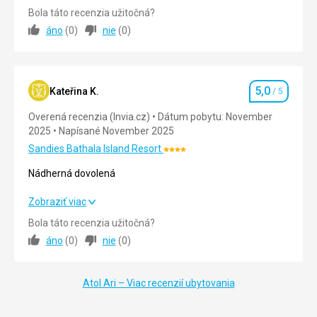
jako v ráji.
teplou a rodinnou atmosférou. Celý objekt velmi
Bola táto recenzia užitočná?
udržovaný. Obsluha na nejvyšší úrovni. Já se tam vrátím,
áno
(
0
)
nie
(
0
)
protože jsem si tento ostrov zamilovala, cítila jsem se tam
jako v ráji.
Strava
5,0
/ 5
5,0
Kateřina K.
/ 5
Hodnotenie
Ubytovanie
5,0
/ 5
Overená recenzia (Invia.cz)
Dátum pobytu: November
2025
Napísané November 2025
Okolie
5,0
/ 5
Sandies Bathala Island Resort
Hodnotenie:
Služby
5,0
/ 5
4/5
Nádherná dovolená
Cena
5,0
/ 5
Nádherná dovolená
Zobraziť viac
Bola táto recenzia užitočná?
Strava
5,0
/ 5
Pláž
áno
(
0
)
nie
(
0
)
Téměř výhradně.
Ubytovanie
5,0
/ 5
Strava
Každý si najde něco pro sebe. Lahodné jídlo a velmi
Atol Ari – Viac recenzií ubytovania
Okolie
5,0
/ 5
rozmanitá kuchyně. Ryby jsou snem
Služby
5,0
/ 5