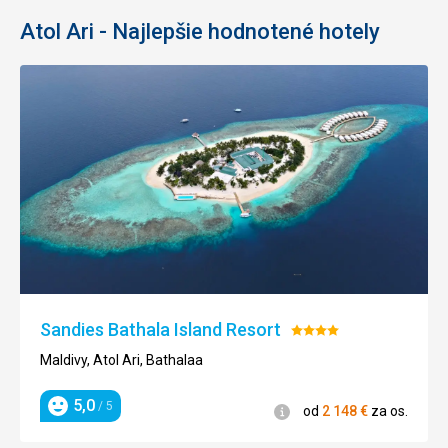
Atol Ari - Najlepšie hodnotené hotely
Sandies Bathala Island Resort
Hodnotenie:
4/5
Maldivy, Atol Ari, Bathalaa
5,0
/ 5
Informácie
od
2 148
€
za os.
Hodnotenie