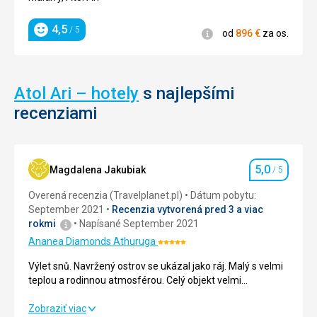
4,5
/ 5
Informácie
od
896
€
za os.
Hodnotenie
Atol Ari – hotely
s najlepšími
recenziami
5,0
Magdalena Jakubiak
/ 5
Hodnotenie
Overená recenzia (Travelplanet.pl)
Dátum pobytu:
September 2021
Recenzia vytvorená pred 3 a viac
rokmi
Napísané September 2021
Ananea Diamonds Athuruga
Hodnotenie:
5/5
Výlet snů. Navržený ostrov se ukázal jako ráj. Malý s velmi
teplou a rodinnou atmosférou. Celý objekt velmi
udržovaný. Obsluha na nejvyšší úrovni. Já se tam vrátím,
protože jsem si tento ostrov zamilovala, cítila jsem se tam
Výlet snů. Navržený ostrov se ukázal jako ráj. Malý s velmi
Zobraziť viac