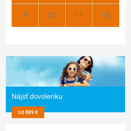
Najlepší
Najlepší
Najlepší
Najlepší
September:
Október:
November:
December:
Najlepší
Najlepší
Najlepší
Najlepší
Nájsť dovolenku
od 889 €