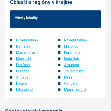
Oblasti a regióny v krajine
Všetky lokality
Huvahendhoo
Nalaguraidhoo
Bathalaa
Ellaidhoo
Machchafushi
Kuramathi
Moofushi
Kuda Rah
Dhiffushi
Athuruga
Fesdhoo
Thundufushi
Angaga
Mirihi
Halaveli
Gangehi
Nika Island
Mushimasgali