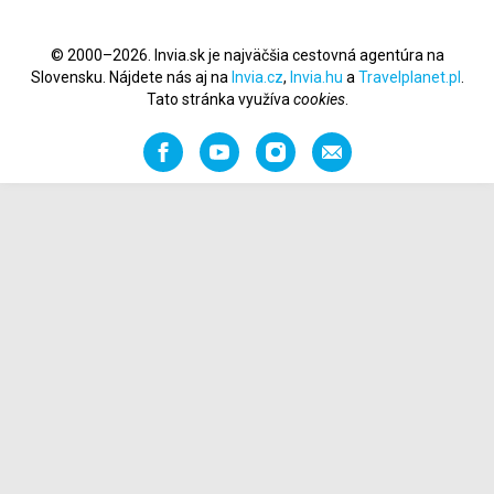
© 2000–2026. Invia.sk je najväčšia cestovná agentúra na
Slovensku. Nájdete nás aj na
Invia.cz
,
Invia.hu
a
Travelplanet.pl
.
Tato stránka využíva
cookies
.
Facebook
YouTube
Instagram
Odporučiť