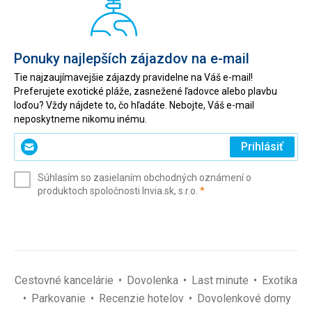
Ponuky najlepších zájazdov na e-mail
Tie najzaujímavejšie zájazdy pravidelne na Váš e-mail!
Preferujete exotické pláže, zasnežené ľadovce alebo plavbu
loďou? Vždy nájdete to, čo hľadáte. Nebojte, Váš e-mail
neposkytneme nikomu inému.
Zadajte
Prihlásiť
svoj
e-
Súhlasím so zasielaním obchodných oznámení o
mail
(povinné)
produktoch spoločnosti Invia.sk, s.r.o.
*
(povinné)
*
Cestovné kancelárie
Dovolenka
Last minute
Exotika
Parkovanie
Recenzie hotelov
Dovolenkové domy