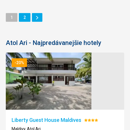
Ďalšie
Stránka
Stránka
1
2
Stránka
Atol Ari - Najpredávanejšie hotely
-20%
Liberty Guest House Maldives
Hodnotenie:
4/5
Maldivy, Atol Ari