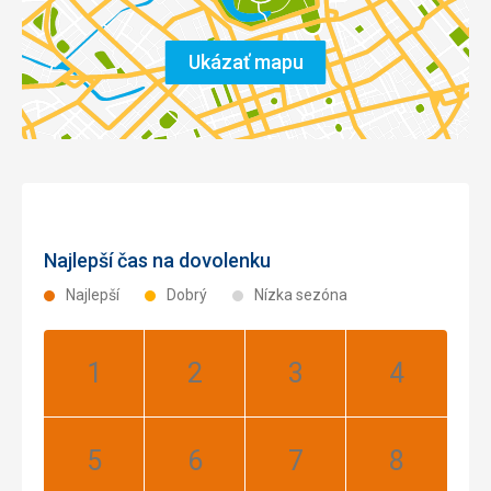
Ukázať mapu
Najlepší čas na dovolenku
Najlepší
Dobrý
Nízka sezóna
Január:
Február:
Marec:
Apríl:
Najlepší
Najlepší
Najlepší
Najlepší
Máj:
Jún:
Júl:
August: