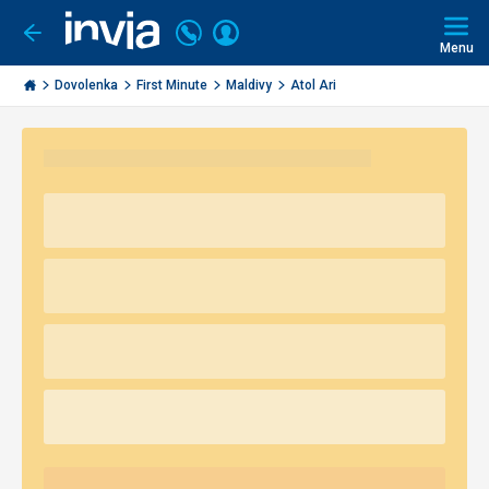
Volajte
Prihlásiť
Ísť
späť
+421
Menu
sa
2
Invia.sk
3221
Dovolenka
First Minute
Maldivy
Atol Ari
0491