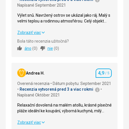
Napísané September 2021
Výlet snů. Navržený ostrov se ukázal jako ráj. Malý s
velmi teplou a rodinnou atmosférou. Celý objekt
velmi udržovaný. Obsluha na nejvyšší úrovni. Já se
tam vrátím, protože jsem si tento ostrov zamilovala,
Výlet snů. Navržený ostrov se ukázal jako ráj. Malý s
Zobraziť viac
cítila jsem se tam jako v ráji.
velmi teplou a rodinnou atmosférou. Celý objekt
Bola táto recenzia užitočná?
velmi udržovaný. Obsluha na nejvyšší úrovni. Já se
áno
(
0
)
nie
(
0
)
tam vrátím, protože jsem si tento ostrov zamilovala,
cítila jsem se tam jako v ráji.
Strava
5,0
/ 5
4,9
Andrea H.
/ 5
Hodnotenie
Ubytovanie
5,0
/ 5
Overená recenzia
Dátum pobytu: September 2021
Recenzia vytvorená pred 3 a viac rokmi
Okolie
5,0
/ 5
Napísané Október 2021
Služby
5,0
/ 5
Relaxační dovolená na malém atollu, krásné písečné
pláže ideální ke koupání, výborná kuchyně, milý
Cena
5,0
/ 5
personál.
Relaxační dovolená na malém atollu, krásné písečné
Zobraziť viac
pláže ideální ke koupání, výborná kuchyně, milý