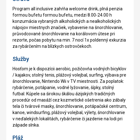
Program all inclusive zahŕňa welcome drink, plná penzia
formou bufetu formou bufetu, medzi 8.00-24.00 h
konzumácia vybraných alkoholických a nealkoholických
nápojov miestnych značiek, vybavenie na šnorchlovanie,
průvodcované šnorchlovanie na korálovom útese pri
rezorte, počas pobytu na min. 7 nocí 1x poldenný exkurzia
za rybárčením na blízkych ostrovčekoch.
Služby
Hosťom je k dispozícii aerobic, požičovňa vodných bicyklov
/ kajakov, stolný tenis, plážový volejbal, surfing, výbava pre
šnorchlovanie, Nintendo Wii v TV miestnosti. Za poplatok:
rybárčenie, potápanie, vodné lyžovanie, šípky, stolný
futbal. Kúpele sa širokou škálou ázijských tradičných
procedúr od masáží cez kozmetické ošetrenia ako zábaly
tela či tvárové masky, šnorchlovanie, potápačské centrum,
kanoe, windsurfing, plážový volejbal, výlety, šnorchlovanie
v neďalekých lokalitách, rybárčenie či jazdenie na lodi pri
západe slnka.
Pláž