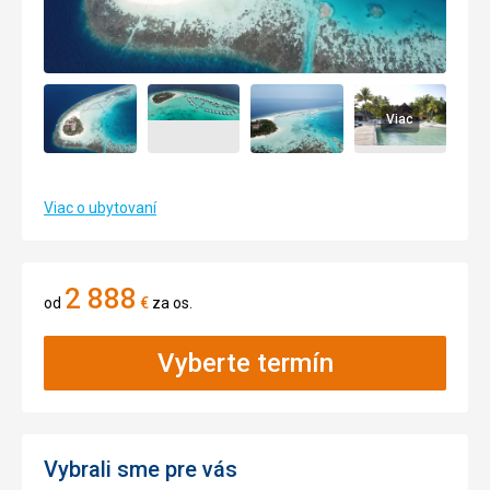
Viac
Viac o ubytovaní
2 888
od
€
za os.
Vyberte termín
Vybrali sme pre vás