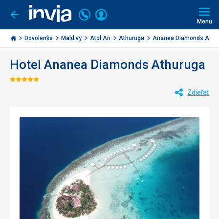
Volajte
Prihlásiť
Ísť
späť
+421
Menu
sa
2
Invia.sk
3221
Dovolenka
Maldivy
Atol Ari
Athuruga
Ananea Diamonds Athuru
0477
Hotel Ananea Diamonds Athuruga
Hodnotenie:
Zdieľať
5/5