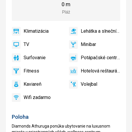
pláže
0 m
Pláž
Klimatizácia
Lehátka a slnečníky pri
áno
Klimatizácia
áno
Lehátka
a
TV
Minibar
slnečníky
áno
TV
áno
Minibar,
pri
Bar
Surfovanie
Potápačské centrum
bazéne
áno
Surfovanie
áno
Potápačské
zadarmo
centrum
Fitness
Hotelová reštaurácia
áno
Fitness
áno
Hotelová
reštaurácia
Kaviareň
Volejbal
áno
Kaviareň
áno
Volejbal
Wifi zadarmo
áno
Wifi
zadarmo
Poloha
Diamonds Athuruga ponúka ubytovanie na luxusnom