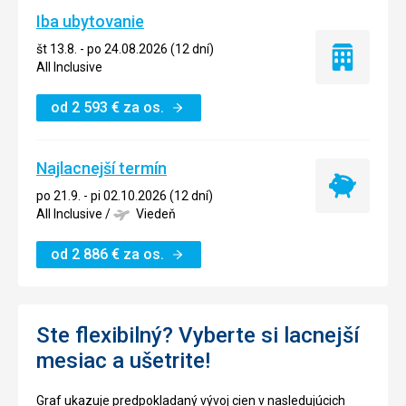
Iba ubytovanie
št 13.8. - po 24.08.2026 (12 dní)
Iba
All Inclusive
ubytovanie
od
2 593
€
za os.
Najlacnejší termín
Najlacnejší
po 21.9. - pi 02.10.2026 (12 dní)
termín
All Inclusive
/
Viedeň
od
2 886
€
za os.
Ste flexibilný? Vyberte si lacnejší
mesiac a ušetrite!
Graf ukazuje predpokladaný vývoj cien v nasledujúcich