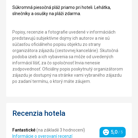
Súkromná piesočná pláž priamo pri hoteli. Lehátka,
slnečníky a osušky na pláži zdarma.
Popisy, recenzie a fotografie uvedené v informáciách
predstavujú subjektívne dojmy ich autorov a nie sú
súčasťou oficiálneho popisu objektu zo strany
organizátora zájazdu (cestovnej kancelárie). Skutočná
podoba izieb a ich vybavenia sa môže od uvedených
informácií líšiť, za čo spoločnosť Invia nenesie
zodpovednosť. Oficiálny popis poskytnutý organizátorom
zájazdu je dostupný na stránke vami vybraného zájazdu
po zadaní termínu, o ktorý máte záujem.
Recenzia hotela
Fantastické
(na základě 3 hodnocení)
5,0
/ 5
Hodnotenie
Informácie o overovaní recenzí