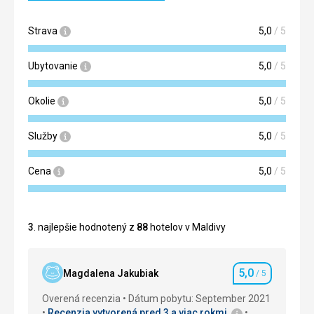
Strava
5,0
/ 5
Ubytovanie
5,0
/ 5
Okolie
5,0
/ 5
Služby
5,0
/ 5
Cena
5,0
/ 5
3
. najlepšie hodnotený z
88
hotelov v Maldivy
5,0
Magdalena Jakubiak
/ 5
Hodnotenie
Overená recenzia
Dátum pobytu: September 2021
Recenzia vytvorená pred 3 a viac rokmi