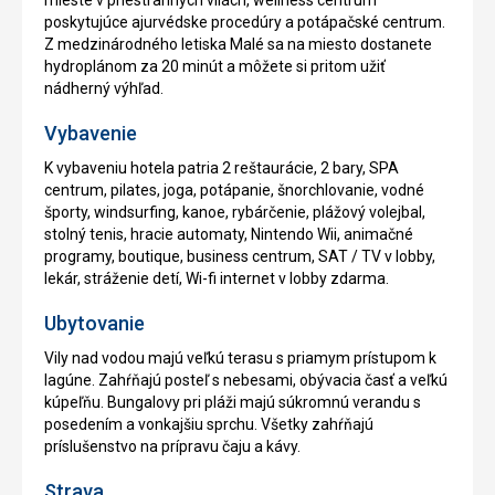
mieste v priestranných vilách, wellness centrum
poskytujúce ajurvédske procedúry a potápačské centrum.
Z medzinárodného letiska Malé sa na miesto dostanete
hydroplánom za 20 minút a môžete si pritom užiť
nádherný výhľad.
Vybavenie
K vybaveniu hotela patria 2 reštaurácie, 2 bary, SPA
centrum, pilates, joga, potápanie, šnorchlovanie, vodné
športy, windsurfing, kanoe, rybárčenie, plážový volejbal,
stolný tenis, hracie automaty, Nintendo Wii, animačné
programy, boutique, business centrum, SAT / TV v lobby,
lekár, stráženie detí, Wi-fi internet v lobby zdarma.
Ubytovanie
Vily nad vodou majú veľkú terasu s priamym prístupom k
lagúne. Zahŕňajú posteľ s nebesami, obývacia časť a veľkú
kúpeľňu. Bungalovy pri pláži majú súkromnú verandu s
posedením a vonkajšiu sprchu. Všetky zahŕňajú
príslušenstvo na prípravu čaju a kávy.
Strava