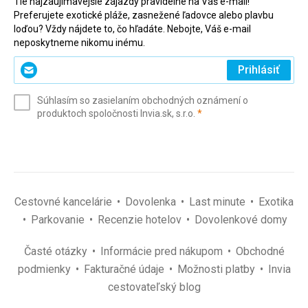
Tie najzaujímavejšie zájazdy pravidelne na Váš e-mail!
Preferujete exotické pláže, zasnežené ľadovce alebo plavbu
loďou? Vždy nájdete to, čo hľadáte. Nebojte, Váš e-mail
neposkytneme nikomu inému.
Zadajte
Prihlásiť
svoj
e-
Súhlasím so zasielaním obchodných oznámení o
mail
(povinné)
produktoch spoločnosti Invia.sk, s.r.o.
*
(povinné)
*
Cestovné kancelárie
Dovolenka
Last minute
Exotika
Parkovanie
Recenzie hotelov
Dovolenkové domy
Časté otázky
Informácie pred nákupom
Obchodné
podmienky
Fakturačné údaje
Možnosti platby
Invia
cestovateľský blog