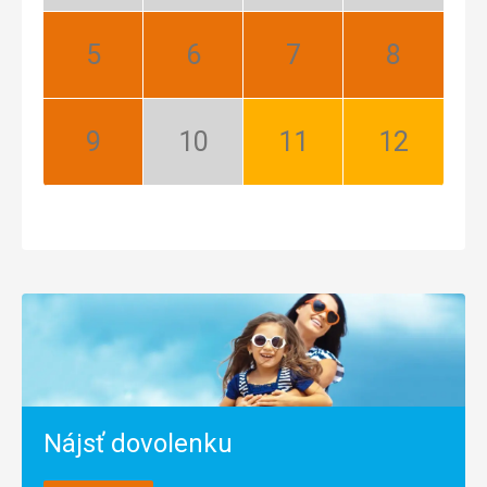
sezóna
sezóna
sezóna
sezóna
Máj:
Jún:
Júl:
August:
Najlepší
Najlepší
Najlepší
Najlepší
September:
Október:
November:
December:
Najlepší
Nízka
Dobrý
Dobrý
sezóna
Nájsť dovolenku