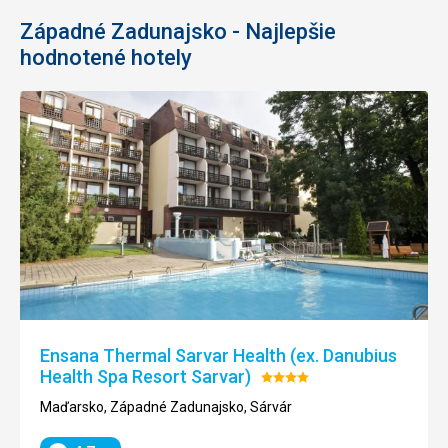
Západné Zadunajsko - Najlepšie
hodnotené hotely
Ensana Thermal Sarvar Health (ex. Danubius
Health Spa Resort Sarvar)
Hodnotenie:
4/5
Maďarsko, Západné Zadunajsko, Sárvár