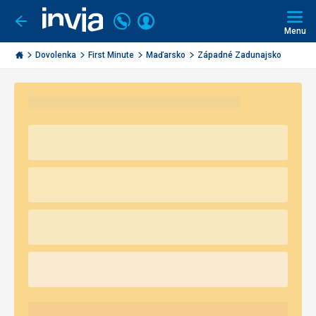
Volajte
Prihlásiť
Ísť
späť
+421
Menu
sa
2
Invia.sk
3221
Dovolenka
First Minute
Maďarsko
Západné Zadunajsko
0491