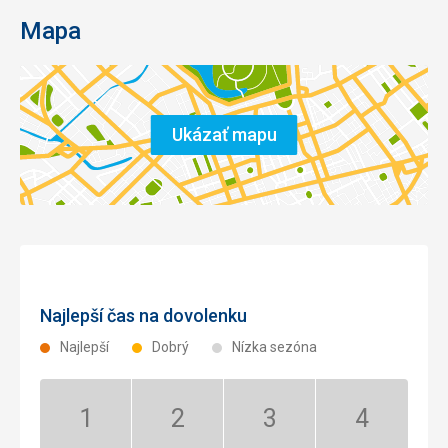
Mapa
Ukázať mapu
Najlepší čas na dovolenku
Najlepší
Dobrý
Nízka sezóna
Január:
Február:
Marec:
Apríl:
Nízka
Nízka
Nízka
Nízka