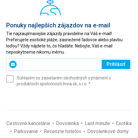
Ponuky najlepších zájazdov na e-mail
Tie najzaujímavejšie zájazdy pravidelne na Váš e-mail!
Preferujete exotické pláže, zasnežené ľadovce alebo plavbu
loďou? Vždy nájdete to, čo hľadáte. Nebojte, Váš e-mail
neposkytneme nikomu inému.
Zadajte
Prihlásiť
svoj
e-
Súhlasím so zasielaním obchodných oznámení o
mail
(povinné)
produktoch spoločnosti Invia.sk, s.r.o.
*
(povinné)
*
Cestovné kancelárie
Dovolenka
Last minute
Exotika
Parkovanie
Recenzie hotelov
Dovolenkové domy