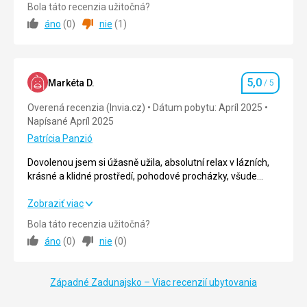
Strava
5,0
/ 5
Bola táto recenzia užitočná?
áno
(
0
)
nie
(
1
)
Ubytovanie
5,0
/ 5
Okolie
5,0
/ 5
5,0
Služby
5,0
/ 5
Markéta D.
/ 5
Hodnotenie
Overená recenzia (Invia.cz)
Dátum pobytu: Apríl 2025
Cena
5,0
/ 5
Napísané Apríl 2025
Patrícia Panzió
Dovolenou jsem si úžasně užila, absolutní relax v lázních,
krásné a klidné prostředí, pohodové procházky, všude
vstřícní a příjemní lidé..
Dovolenou jsem si úžasně užila, absolutní relax v lázních,
Zobraziť viac
krásné a klidné prostředí, pohodové procházky, všude
Bola táto recenzia užitočná?
vstřícní a příjemní lidé..
áno
(
0
)
nie
(
0
)
Strava
5,0
/ 5
Západné Zadunajsko – Viac recenzií ubytovania
Ubytovanie
5,0
/ 5