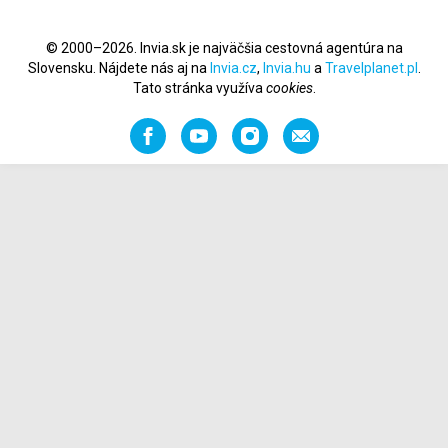
© 2000–2026. Invia.sk je najväčšia cestovná agentúra na
Slovensku. Nájdete nás aj na
Invia.cz
,
Invia.hu
a
Travelplanet.pl
.
Tato stránka využíva
cookies
.
Facebook
YouTube
Instagram
Odporučiť