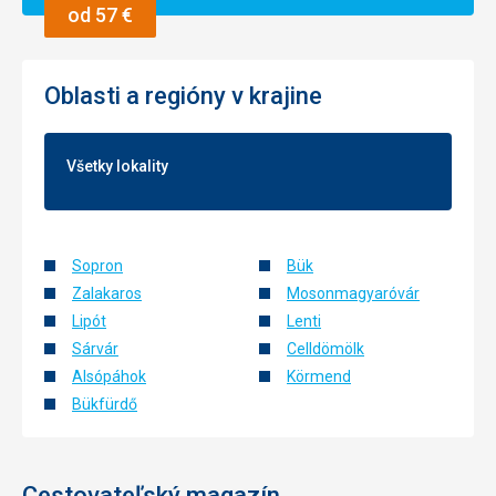
od 57 €
Oblasti a regióny v krajine
Všetky lokality
Sopron
Bük
Zalakaros
Mosonmagyaróvár
Lipót
Lenti
Sárvár
Celldömölk
Alsópáhok
Körmend
Bükfürdő
Cestovateľský magazín