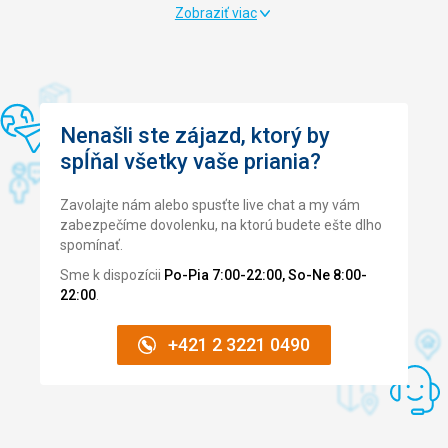
Zadunajsko,
Zobraziť viac
Informácie
od
Sárvár
227
€
od
4,7
/ 5
za os.
Informácie
Hodnotenie
254
€
4,8
/ 5
za os.
Hodnotenie
od
135
€
4,7
/ 5
za os.
Hodnotenie
Nenašli ste zájazd, ktorý by
spĺňal všetky vaše priania?
Zavolajte nám alebo spusťte live chat a my vám
zabezpečíme dovolenku, na ktorú budete ešte dlho
spomínať.
Sme k dispozícii
Po-Pia 7:00-22:00, So-Ne 8:00-
22:00
.
+421 2 3221 0490