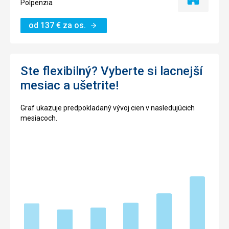
Iba
Polpenzia
ubytovanie
od
137
€
za os.
Ste flexibilný? Vyberte si lacnejší
mesiac a ušetrite!
Graf ukazuje predpokladaný vývoj cien v nasledujúcich
mesiacoch.