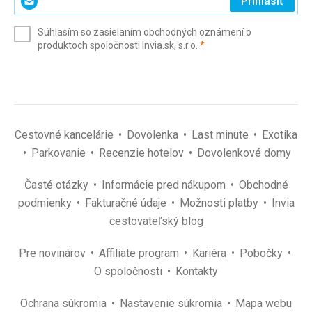
Prihlásiť
svoj
e-
Súhlasím so zasielaním obchodných oznámení o
mail
(povinné)
produktoch spoločnosti Invia.sk, s.r.o.
*
(povinné)
*
Cestovné kancelárie
Dovolenka
Last minute
Exotika
Parkovanie
Recenzie hotelov
Dovolenkové domy
Časté otázky
Informácie pred nákupom
Obchodné
podmienky
Fakturačné údaje
Možnosti platby
Invia
cestovateľský blog
Pre novinárov
Affiliate program
Kariéra
Pobočky
O spoločnosti
Kontakty
Ochrana súkromia
Nastavenie súkromia
Mapa webu