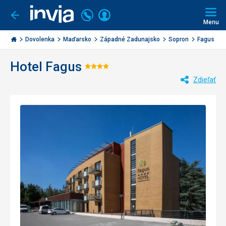
Volajte
Prihlásiť
Ísť
späť
+421
Menu
sa
2
Invia.sk
3221
Dovolenka
Maďarsko
Západné Zadunajsko
Sopron
Fagus
0477
Hotel Fagus
Hodnotenie:
Zdieľať
4/5