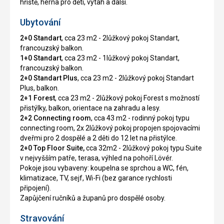
hřiště, herna pro děti, výtah a další.
Ubytování
2+0 Standart
, cca 23 m2 - 2lůžkový pokoj Standart,
francouzský balkon.
1+0 Standart
, cca 23 m2 - 1lůžkový pokoj Standart,
francouzský balkon.
2+0 Standart Plus
, cca 23 m2 - 2lůžkový pokoj Standart
Plus, balkon.
2+1 Forest
, cca 23 m2 - 2lůžkový pokoj Forest s možností
přistýlky, balkon, orientace na zahradu a lesy.
2+2 Connecting room
, cca 43 m2 - rodinný pokoj typu
connecting room, 2x 2lůžkový pokoj propojen spojovacími
dveřmi pro 2 dospělé a 2 děti do 12 let na přistýlce.
2+0 Top Floor Suite,
cca 32m2 - 2lůžkový pokoj typu Suite
v nejvyšším patře, terasa, výhled na pohoří Lövér.
Pokoje jsou vybaveny: koupelna se sprchou a WC, fén,
klimatizace, TV, sejf, Wi-Fi (bez garance rychlosti
připojení).
Zapůjčení ručníků a županů pro dospělé osoby.
Stravování