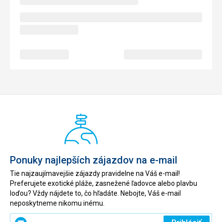
Ponuky najlepších zájazdov na e-mail
Tie najzaujímavejšie zájazdy pravidelne na Váš e-mail!
Preferujete exotické pláže, zasnežené ľadovce alebo plavbu
loďou? Vždy nájdete to, čo hľadáte. Nebojte, Váš e-mail
neposkytneme nikomu inému.
Zadajte