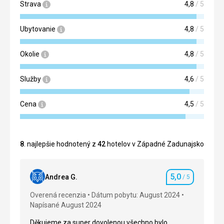
Strava
4,8
/ 5
Ubytovanie
4,8
/ 5
Okolie
4,8
/ 5
Služby
4,6
/ 5
Cena
4,5
/ 5
8
. najlepšie hodnotený z
42
hotelov v Západné Zadunajsko
5,0
Andrea G.
/ 5
Hodnotenie
Overená recenzia
Dátum pobytu: August 2024
Napísané August 2024
Děkujeme za super dovolenou,všechno bylo