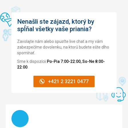
Cena
4,0
/ 5
Nenašli ste zájazd, ktorý by
spĺňal všetky vaše priania?
Zavolajte nám alebo spusťte live chat a my vám
zabezpečíme dovolenku, na ktorú budete ešte dlho
spomínať.
Sme k dispozícii
Po-Pia 7:00-22:00, So-Ne 8:00-
22:00
.
+421 2 3221 0477
Načítam