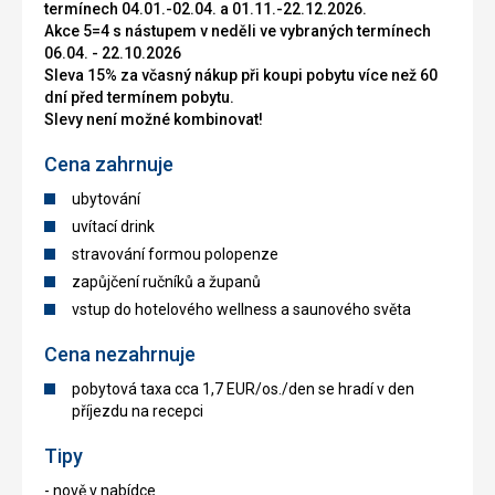
termínech 04.01.-02.04. a 01.11.-22.12.2026.
Akce 5=4 s nástupem v neděli ve vybraných termínech
06.04. - 22.10.2026
Sleva 15% za včasný nákup při koupi pobytu více než 60
dní před termínem pobytu.
Slevy není možné kombinovat!
Cena zahrnuje
ubytování
uvítací drink
stravování formou polopenze
zapůjčení ručníků a županů
vstup do hotelového wellness a saunového světa
Cena nezahrnuje
pobytová taxa cca 1,7 EUR/os./den se hradí v den
příjezdu na recepci
Tipy
- nově v nabídce