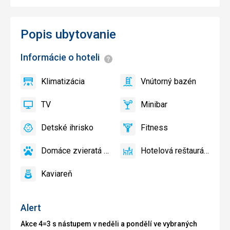
Popis ubytovanie
Informácie o hoteli
Informácie
Klimatizácia
Vnútorný bazén
áno
Klimatizácia
áno
Vnútorný
bazén
TV
Minibar
áno
TV
áno
Minibar,
Bar
Detské ihrisko
Fitness
áno
Detské
áno
Fitness
ihrisko
Domáce zvieratá povolené
Hotelová reštaurácia
áno
Domáce
áno
Hotelová
zvieratá
reštaurácia
Kaviareň
povolené
áno
Kaviareň
Alert
Akce 4=3 s nástupem v neděli a pondělí ve vybraných