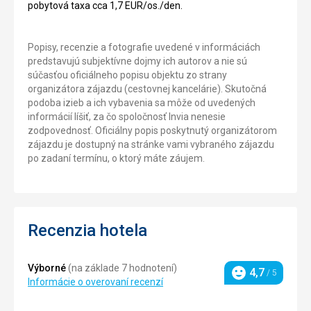
pobytová taxa cca 1,7 EUR/os./den.
Popisy, recenzie a fotografie uvedené v informáciách
predstavujú subjektívne dojmy ich autorov a nie sú
súčasťou oficiálneho popisu objektu zo strany
organizátora zájazdu (cestovnej kancelárie). Skutočná
podoba izieb a ich vybavenia sa môže od uvedených
informácií líšiť, za čo spoločnosť Invia nenesie
zodpovednosť. Oficiálny popis poskytnutý organizátorom
zájazdu je dostupný na stránke vami vybraného zájazdu
po zadaní termínu, o ktorý máte záujem.
Recenzia hotela
Výborné
(na základe 7 hodnotení)
4,7
/ 5
Hodnotenie
Informácie o overovaní recenzí