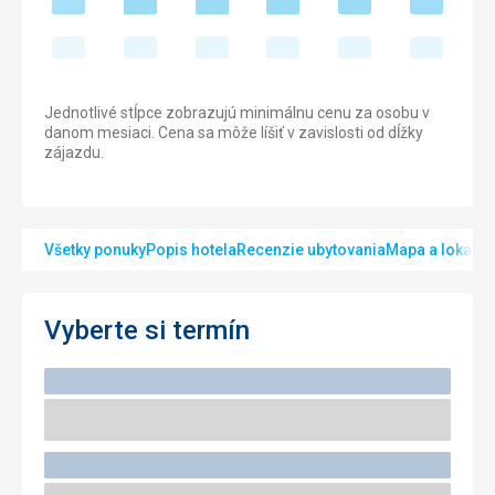
Jednotlivé stĺpce zobrazujú minimálnu cenu za osobu v
danom mesiaci. Cena sa môže líšiť v zavislosti od dĺžky
zájazdu.
Všetky ponuky
Popis hotela
Recenzie ubytovania
Mapa a lokalita
Vyberte si termín