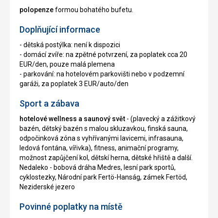
polopenze
formou bohatého bufetu.
Doplňující informace
- dětská postýlka: není k dispozici
- domácí zvíře: na zpětné potvrzení, za poplatek cca 20
EUR/den, pouze malá plemena
- parkování: na hotelovém parkovišti nebo v podzemní
garáži, za poplatek 3 EUR/auto/den
Sport a zábava
hotelové wellness a saunový svět
- (plavecký a zážitkový
bazén, dětský bazén s malou skluzavkou, finská sauna,
odpočinková zóna s vyhřívanými lavicemi, infrasauna,
ledová fontána, vířivka), fitness, animační programy,
možnost zapůjčení kol, dětskí herna, dětské hřiště a další.
Nedaleko - bobová dráha Medres, lesní park sportů,
cyklostezky, Národní park Fertö-Hanság, zámek Fertöd,
Neziderské jezero
Povinné poplatky na místě