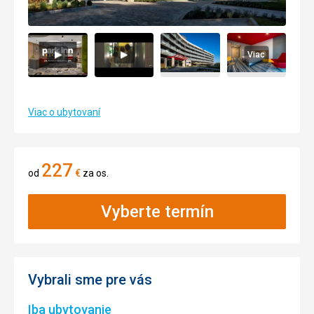
Viac
Viac o ubytovaní
227
od
€
za os.
Vyberte termín
Vybrali sme pre vás
Iba ubytovanie