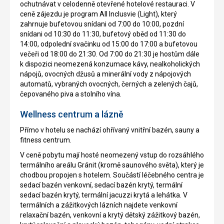
ochutnávat v celodenně otevřené hotelové restauraci. V
ceně zájezdu je program All Inclusvie (Light), který
zahrnuje bufetovou snídani od 7:00 do 10:00, pozdní
snídani od 10:30 do 11:30, bufetový oběd od 11:30 do
14:00, odpolední svačinku od 15:00 do 17:00 a bufetovou
večeři od 18:00 do 21:30. Od 7:00 do 21:30 je hostům dále
k dispozici neomezená konzumace kávy, nealkoholických
nápojů, ovocných džusů a minerální vody z nápojových
automatů, vybraných ovocných, černých a zelených čajů,
čepovaného piva a stolního vína.
Wellness centrum a lázně
Přímo v hotelu se nachází ohřívaný vnitřní bazén, sauny a
fitness centrum.
V ceně pobytu mají hosté neomezený vstup do rozsáhlého
termálního areálu Gránit (kromě saunového světa), který je
chodbou propojen s hotelem. Součástí léčebného centra je
sedací bazén venkovní, sedací bazén krytý, termální
sedací bazén krytý, termální jacuzzi krytá a lehátka. V
termálních a zážitkových lázních najdete venkovní
relaxační bazén, venkovní a krytý dětský zážitkový bazén,