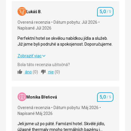
5,0
Lukáš B.
/ 5
Hodnotenie
Overená recenzia
Dátum pobytu: Júl 2026
Napísané Júl 2026
Perfektní hotel se skvělou nabídkou jídla a služeb.
Již jsme byli podruhé a spokojenost. Doporučujeme.
Perfektní hotel se skvělou nabídkou jídla a služeb.
Zobraziť viac
Již jsme byli podruhé a spokojenost. Doporučujeme.
Bola táto recenzia užitočná?
áno
(
0
)
nie
(
0
)
Strava
5,0
/ 5
Ubytovanie
5,0
/ 5
5,0
Okolie
5,0
/ 5
Monika Břeňová
/ 5
Hodnotenie
Overená recenzia
Dátum pobytu: Máj 2026
Služby
5,0
/ 5
Napísané Máj 2026
Cena
5,0
/ 5
Jeli jsme už po páté. Famózní hotel. Skvělé jídlo,
úžasné thermaly mnoho termálních bazénu i