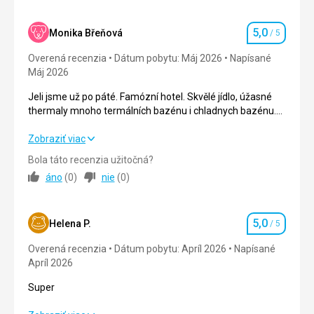
Ubytovanie
1,0
/ 5
5,0
Okolie
1,0
/ 5
Monika Břeňová
/ 5
Hodnotenie
Overená recenzia
Dátum pobytu: Máj 2026
Napísané
Služby
1,0
/ 5
Máj 2026
Cena
1,0
/ 5
Jeli jsme už po páté. Famózní hotel. Skvělé jídlo, úžasné
thermaly mnoho termálních bazénu i chladnych bazénu.
Klidně lázeňské městečko.
Strava
Jeli jsme už po páté. Famózní hotel. Skvělé jídlo, úžasné
Zobraziť viac
Strasne
thermaly mnoho termálních bazénu i chladnych bazénu.
Bola táto recenzia užitočná?
Ubytovanie
Klidně lázeňské městečko.
áno
(
0
)
nie
(
0
)
Hruza
Strava
5,0
/ 5
Služby
Strasne
5,0
Ubytovanie
5,0
/ 5
Helena P.
/ 5
Hodnotenie
Táto recenzia bola preložená automaticky pomocou
Overená recenzia
Dátum pobytu: Apríl 2026
Napísané
Okolie
5,0
/ 5
Google Translate
Apríl 2026
Služby
5,0
/ 5
Super
Cena
5,0
/ 5