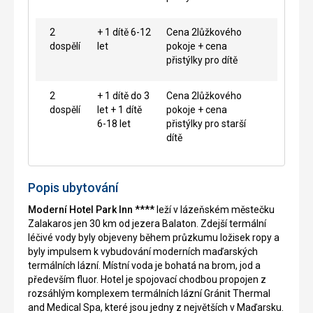
2
+ 1 dítě 6-12
Cena 2lůžkového
dospělí
let
pokoje + cena
přistýlky pro dítě
2
+ 1 dítě do 3
Cena 2lůžkového
dospělí
let + 1 dítě
pokoje + cena
6-18 let
přistýlky pro starší
dítě
Popis ubytování
Moderní Hotel Park Inn ****
leží v lázeňském městečku
Zalakaros jen 30 km od jezera Balaton. Zdejší termální
léčivé vody byly objeveny během průzkumu ložisek ropy a
byly impulsem k vybudování moderních maďarských
termálních lázní. Místní voda je bohatá na brom, jod a
především fluor. Hotel je spojovací chodbou propojen z
rozsáhlým komplexem termálních lázní Gránit Thermal
and Medical Spa, které jsou jedny z největších v Maďarsku.