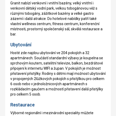
Granit nabízí venkovní i vnitřní bazény, velký vnitřní i
venkovní dětský vodní park, velkou tobogánovou věž s
různými tobogány, zážitkové bazény a velké gastro
zázemí i další atrakce. Do hotelové nabídky patří také
vlastní wellness centrum, fitness centrum, konferenční
místnosti, prostorný společenský sál, skvělá restaurace a
bar.
Ubytování
Hosté zde najdou ubytování ve 204 pokojích a 32
apartmánech. Součástí standardní výbavy je koupelna se
sprchovým koutem, satelitní televize, balkon, bezdrátové
připojení k internetu WIFI a župan. V pokojích je možnost
přistavení přistýlky. Rodiny s dětmi mají možnost ubytování
v propojených 2lůžkových pokojích s přistýlkou pro celkem
6 osob nebo v jednoložnicových apartmánech s
rozkládacím gaučem a možností přistavení další přistýlky
pro celkem 5 osob.
Restaurace
Výborné regionální i mezinárodní speciality můžete