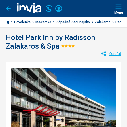
Volajte
Prihlásiť
Ísť
späť
+421
Menu
sa
2
Invia.sk
3221
Dovolenka
Maďarsko
Západné Zadunajsko
Zalakaros
Park In
0477
Hotel Park Inn by Radisson
Zalakaros & Spa
Hodnotenie:
Zdieľať
4/5