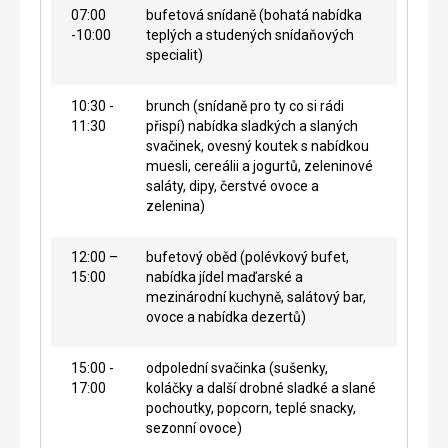
07:00
bufetová snídaně (bohatá nabídka
-10:00
teplých a studených snídaňových
specialit)
10:30 -
brunch (snídaně pro ty co si rádi
11:30
přispí) nabídka sladkých a slaných
svačinek, ovesný koutek s nabídkou
muesli, cereálii a jogurtů, zeleninové
saláty, dipy, čerstvé ovoce a
zelenina)
12:00 –
bufetový oběd (polévkový bufet,
15:00
nabídka jídel maďarské a
mezinárodní kuchyně, salátový bar,
ovoce a nabídka dezertů)
15:00 -
odpolední svačinka (sušenky,
17:00
koláčky a další drobné sladké a slané
pochoutky, popcorn, teplé snacky,
sezonní ovoce)