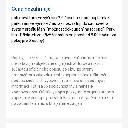
Cena nezahrnuje:
pobytová taxa ve výši cca 2 € / osoba / noc,, poplatek za
parkování ve výši 7 € / auto / noc, vstup do saunového
světa v areálu lázni (možnost dokoupení na recepci), Park
Inn - Příplatek za dřívější nástup na pobyt od 8:00 hodin (za
pokoj pro 2 osoby)
Popisy, recenzie a fotografie uvedené v informáciách
predstavujú subjektívne dojmy ich autorov a nie sú
súčasťou oficiálneho popisu objektu zo strany
organizátora zájazdu (cestovnej kancelárie). Skutočná
podoba izieb a ich vybavenia sa môže od uvedených
informácií líšiť, za čo spoločnosť Invia nenesie
zodpovednosť. Oficiálny popis poskytnutý organizátorom
zájazdu je dostupný na stránke vami vybraného zájazdu
po zadaní termínu, o ktorý máte záujem.