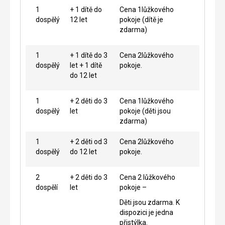
1
+ 1 dítě do
Cena 1lůžkového
dospělý
12 let
pokoje (dítě je
zdarma)
1
+ 1 dítě do 3
Cena 2lůžkového
dospělý
let + 1 dítě
pokoje.
do 12 let
1
+ 2 děti do 3
Cena 1lůžkového
dospělý
let
pokoje (děti jsou
zdarma)
1
+ 2 děti od 3
Cena 2lůžkového
dospělý
do 12 let
pokoje.
2
+ 2 děti do 3
Cena 2 lůžkového
dospělí
let
pokoje –
Děti jsou zdarma. K
dispozici je jedna
přistýlka.