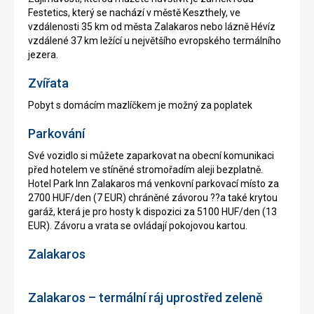
Festetics, který se nachází v městě Keszthely, ve
vzdálenosti 35 km od města Zalakaros nebo lázně Hévíz
vzdálené 37 km ležící u největšího evropského termálního
jezera.
Zvířata
Pobyt s domácím mazlíčkem je možný za poplatek
Parkování
Své vozidlo si můžete zaparkovat na obecní komunikaci
před hotelem ve stíněné stromořadím aleji bezplatně.
Hotel Park Inn Zalakaros má venkovní parkovací místo za
2700 HUF/den (7 EUR) chráněné závorou ??a také krytou
garáž, která je pro hosty k dispozici za 5100 HUF/den (13
EUR). Závoru a vrata se ovládají pokojovou kartou.
Zalakaros
Zalakaros – termální ráj uprostřed zeleně