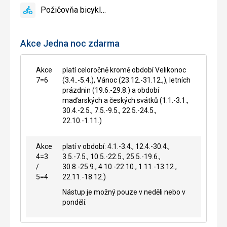
reštaurácia
Požičovňa bicyklov
áno
Požičovňa
bicyklov
Akce Jedna noc zdarma
Akce
platí celoročně kromě období Velikonoc
7=6
(3.4..-5.4.), Vánoc (23.12.-31.12.,), letních
prázdnin (19.6.-29.8.) a období
maďarských a českých svátků (1.1.-3.1.,
30.4.-2.5., 7.5.-9.5., 22.5.-24.5.,
22.10.-1.11.)
Akce
platí v období: 4.1.-3.4., 12.4.-30.4.,
4=3
3.5.-7.5., 10.5.-22.5., 25.5.-19.6.,
/
30.8.-25.9., 4.10.-22.10., 1.11.-13.12.,
5=4
22.11.-18.12.)
Nástup je možný pouze v neděli nebo v
pondělí.