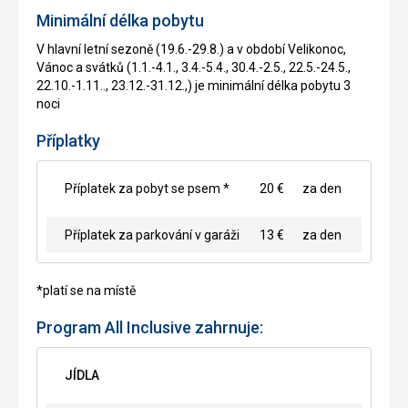
Minimální délka pobytu
V hlavní letní sezoně (19.6.-29.8.) a v období Velikonoc,
Vánoc a svátků (1.1.-4.1., 3.4.-5.4., 30.4.-2.5., 22.5.-24.5.,
22.10.-1.11.., 23.12.-31.12.,) je minimální délka pobytu 3
noci
Příplatky
Příplatek za pobyt se psem *
20 €
za den
Příplatek za parkování v garáži
13 €
za den
*platí se na místě
Program All Inclusive zahrnuje:
JÍDLA