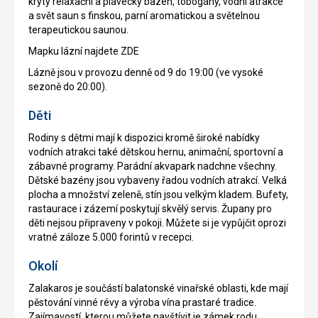
krytý relaxační a plavecký bazén, tobogány, vodní atrakce
a svět saun s finskou, parní aromatickou a světelnou
terapeutickou saunou.
Mapku lázní najdete ZDE
Lázně jsou v provozu denně od 9 do 19:00 (ve vysoké
sezoně do 20:00).
Děti
Rodiny s dětmi mají k dispozici kromě široké nabídky
vodních atrakci také dětskou hernu, animační, sportovní a
zábavné programy. Parádní akvapark nadchne všechny.
Dětské bazény jsou vybaveny řadou vodních atrakcí. Velká
plocha a množství zeleně, stín jsou velkým kladem. Bufety,
rastaurace i zázemí poskytují skvělý servis. Župany pro
děti nejsou připraveny v pokoji. Můžete si je vypůjčit oprozi
vratné záloze 5.000 forintů v recepci.
Okolí
Zalakaros je součástí balatonské vinařské oblasti, kde mají
pěstování vinné révy a výroba vína prastaré tradice.
Zajímavostí, kterou můžete navštívit je zámek rodu