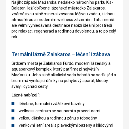
Na jihozápadě Maďarska, nedaleko národního parku Kis-
Balaton, leží oblíbené lázeňské městečko Zalakaros,
známé svou silně mineralizovanou léčivou vodou, klidnou
atmosférou a moderním wellness zázemím. Tato menší,
ale velmi vyhledávaná destinace nabízí ideální prostředí
pro relaxaci, regeneraci a rodinnou dovolenou, a to po celý
rok.
Termální lázně Zalakaros – léčení i zábava
Srdcem města je Zalakarosi Fürdő, moderní lázeňský a
aquaparkový komplex, který patří mezi největší v
Maďarsku. Jeho silně alkalická voda bohatá na sodík, jód a
brom má vynikající účinky na pohybový aparát, klouby,
svaly i dýchací cesty.
Lázně nabízejí:
léčebné, termální i zážitkové bazény
wellness centrum se saunami a procedurami
velkou dětskou a rodinnou zónu s tobogány
venkovní letní areál s plaveckými bazény a klidovými