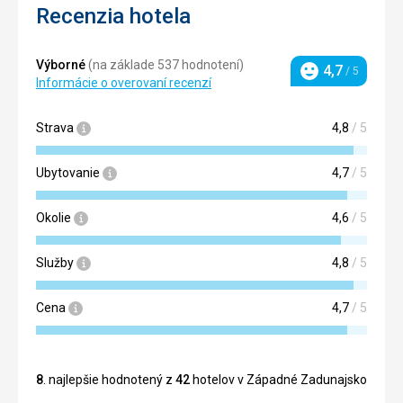
Recenzia hotela
Výborné
(na základe 537 hodnotení)
4,7
/ 5
Hodnotenie
Informácie o overovaní recenzí
Strava
4,8
/ 5
Ubytovanie
4,7
/ 5
Okolie
4,6
/ 5
Služby
4,8
/ 5
Cena
4,7
/ 5
8
. najlepšie hodnotený z
42
hotelov v Západné Zadunajsko