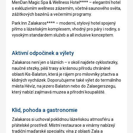
MenDan Magic Spa & Wellness Hotel**** – elegantní hotel
s exkluzivním wellness zázemím, včetně saunového světa,
zážitkových bazénů a večerními programy.
Park Inn Zalakaros**** – moderní, stylový hotel spojený
přímo s lázeňským komplexem, vhodný pro páry i rodiny, s
vysokým standardem služeb a all inclusive konceptem.
Aktivní odpočinek a výlety
Zalakaros není jen o lázních – v okolí najdete cyklostezky,
naučné stezky, pěší trasy a krásnou přírodu chráněné
oblasti Kis-Balaton, která je rájem pro milovníky ptactva a
klidných vycházek. Doporučujeme také výlet do termálního
města Hévíz, na jezero Balaton nebo do Zalaegerszegu,
který nabízí zajímavá muzea a přírodní koupaliště.
Klid, pohoda a gastronomie
Zalakaros si uchoval poklidnou lázeňskou atmosféru a
přátelské prostředí. Místní restaurace a vinárny nabízejí
tradiční maďarské speciality, vína z oblasti Zala a