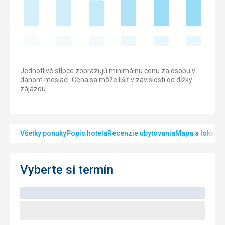
Jednotlivé stĺpce zobrazujú minimálnu cenu za osobu v
danom mesiaci. Cena sa môže líšiť v zavislosti od dĺžky
zájazdu.
Všetky ponuky
Popis hotela
Recenzie ubytovania
Mapa a lokalita
Vyberte si termín