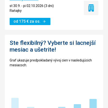
st 30.9. - pi 02.10.2026 (3 dni)
Iba
Raňajky
ubytovanie
od
175
€
za os.
Ste flexibilný? Vyberte si lacnejší
mesiac a ušetrite!
Graf ukazuje predpokladaný vývoj cien v nasledujúcich
mesiacoch.