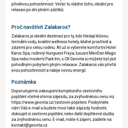
přívětivou pohostinnost. Večer tu vládne ticho, ideální pro
relaxaci po dni plném zážitků.
Proč navštívit Zalakaros?
Zalakaros je ideální destinací pro ty, kdo hledají léčivou
termální vodu, kvalitní wellness hotely, klidné prostředí a
zázemí pro celou rodinu. Ať už si vyberete komfortní Hotel
Karos Spa, rodinný Hunguest Freya, luxusní MenDan Magic
Spa nebo moderní Park Inn, s CK Geovita si můžete být jistí
pohodlným pobytem plným relaxace. Zalakaros vás přivítá
svou pohostinností a nabije novou energií.
Poznámka
Doporučujeme zakoupení komplexního cestovního
pojištění včetně storna zájezdu, za zvýhodněnou cenu viz
https://www.geovita.cz/cestovni-pojisteni. Poskytněte
nám Váš e-mail a budete moci také zájezdy hodnotit,
dokoupit si cestovní pojištění, nebo další doplňkové služby
za zvýhodněnou cenu. E-mail, máte-li zájem, zašlete na:
kontakt@geovita.cz.