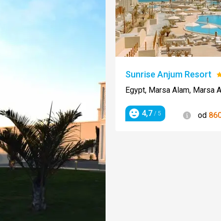
Sunrise Anjum Resort
H
5
Egypt, Marsa Alam, Marsa 
4,7
Informác
/ 5
od
86
Hodnotenie