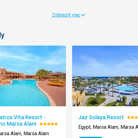
Zobraziť viac
ly
atros Vita Resort -
Jaz Solaya Resort
Hodn
ino Marsa Alam
Hodnotenie:
5/5
Egypt, Marsa Alam, Marsa 
5/5
arsa Alam, Marsa Alam