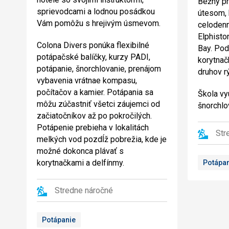
Bežný pr
sprievodcami a lodnou posádkou
útesom, 
Vám pomôžu s hrejivým úsmevom.
celodenn
Elphisto
Colona Divers ponúka flexibilné
Bay. Pod
potápačské balíčky, kurzy PADI,
korytnačk
potápanie, šnorchlovanie, prenájom
druhov rý
vybavenia vrátnae kompasu,
počítačov a kamier. Potápania sa
Škola vy
môžu zúčastniť všetci záujemci od
šnorchlo
začiatočníkov až po pokročilých.
Potápenie prebieha v lokalitách
Str
melkých vod pozdĺž pobrežia, kde je
možné dokonca plávať s
korytnačkami a delfínmy.
Potápa
Stredne náročné
Potápanie