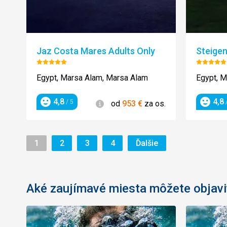
Jaz Costa Mares Adults Only
Steigen
Hodnotenie:
Hodnot
5/5
5/5
Egypt, Marsa Alam, Marsa Alam
Egypt, M
4,8
4,8
Informácie
/ 5
/
od
953
€
za os.
Hodnotenie
Hodnot
Stránka
Stránka
Stránka
Stránka
Stránka
1
2
3
4
Ďalšie
Aké zaujímavé miesta môžete objavi