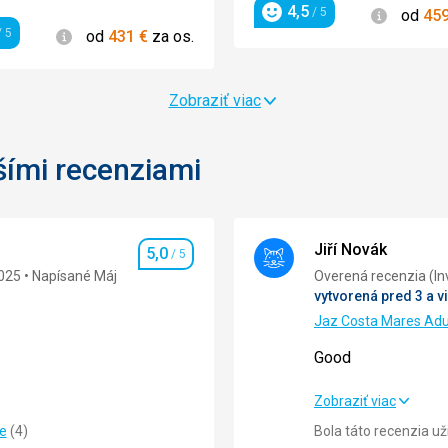
4,5
Informác
/ 5
od
45
Hodnotenie
Informácie
 5
od
431
€
za os.
enie
Zobraziť viac
šími recenziami
Jiří Novák
5,0
/ 5
Hodnotenie
025
Napísané Máj
Overená 
vytvorená pred 3 a v
Jaz Costa Mares Adu
Good
Good
Zobraziť viac
ie
(
4
)
Bola táto recenzia u
5,0
/ 5
Strava