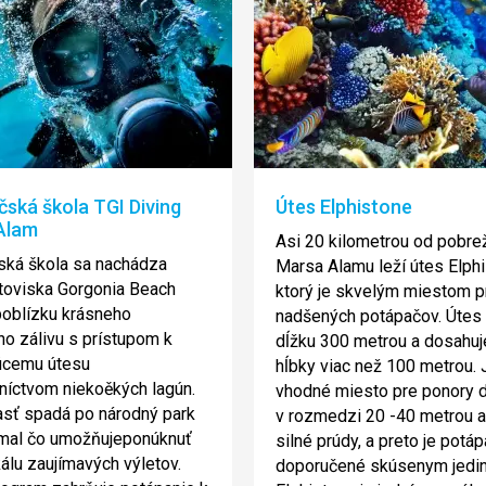
ská škola TGI Diving
Útes Elphistone
Alam
Asi 20 kilometrou od pobre
ská škola sa nachádza
Marsa Alamu leží útes Elphi
etoviska Gorgonia Beach
ktorý je skvelým miestom p
poblízku krásneho
nadšených potápačov. Útes 
ho zálivu s prístupom k
dĺžku 300 metrou a dosahuj
úcemu útesu
hĺbky viac než 100 metrou. 
níctvom niekoěkých lagún.
vhodné miesto pre ponory d
asť spadá po národný park
v rozmedzi 20 -40 metrou a
mal čo umožňujeponúknuť
silné prúdy, a preto je potá
kálu zaujímavých výletov.
doporučené skúsenym jedi