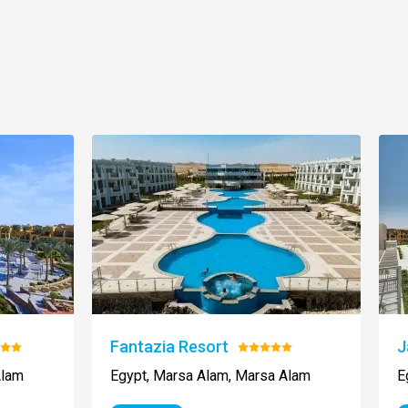
Fantazia Resort
J
otenie:
Hodnotenie:
5/5
Alam
Egypt, Marsa Alam, Marsa Alam
E