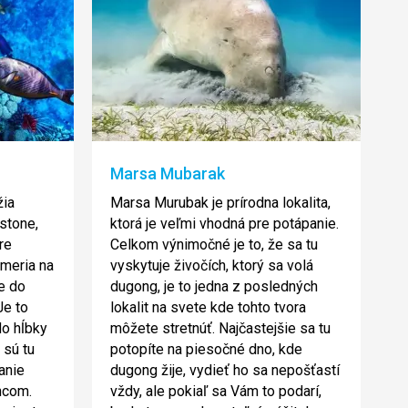
Marsa Mubarak
žia
Marsa Murubak je prírodna lokalita,
stone,
ktorá je veľmi vhodná pre potápanie.
re
Celkom výnimočné je to, že sa tu
meria na
vyskytuje živočích, ktorý sa volá
e do
dugong, je to jedna z posledných
Je to
lokalit na svete kde tohto tvora
o hĺbky
môžete stretnúť. Najčastejšie sa tu
 sú tu
potopíte na piesočné dno, kde
panie
dugong žije, vydieť ho sa nepošťastí
ncom.
vždy, ale pokiaľ sa Vám to podarí,