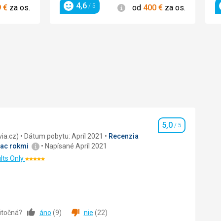
4,6
ie
Informácie
/ 5
9
€
za os.
od
400
€
za os.
Hodnotenie
5,0
/ 5
Hodnotenie
recenzia (Invia.cz)
Dátum pobytu: Apríl 2021
Recenzia
iac rokmi
Napísané Apríl 2021
lts Only
Hodnotenie:
5/5
žitočná?
áno
(
9
)
nie
(
22
)
5,0
/ 5