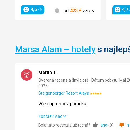
4,6
4,7
Informácie
/ 5
/
od
423
€
za os.
Hodnotenie
Hodnot
Marsa Alam – hotely
s najlep
Martin T.
Overená recenzia (Invia.cz)
Dátum pobytu: Máj 2
2025
Steigenberger Resort Alaya
Hodnotenie:
5/5
Vše naprosto v pořádku.
Vše naprosto v pořádku.
Zobraziť viac
Bola táto recenzia užitočná?
áno
(
0
)
n
Strava