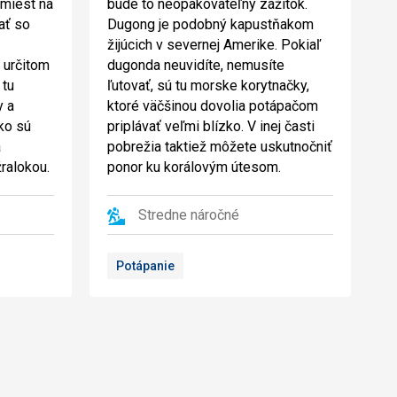
 miest na
bude to neopakovateľný zážitok.
ať so
Dugong je podobný kapustňakom
žijúcich v severnej Amerike. Pokiaľ
v určitom
dugonda neuvidíte, nemusíte
 tu
ľutovať, sú tu morske korytnačky,
y a
ktoré väčšinou dovolia potápačom
ko sú
priplávať veľmi blízko. V inej časti
a
pobrežia taktiež môžete uskutnočniť
ralokou.
ponor ku korálovým útesom.
Stredne náročné
Potápanie