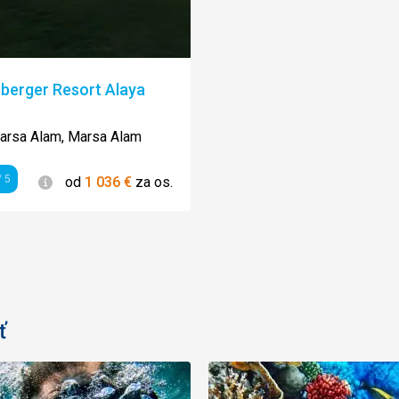
berger Resort Alaya
enie:
arsa Alam, Marsa Alam
Informácie
 5
od
1 036
€
za os.
enie
ť