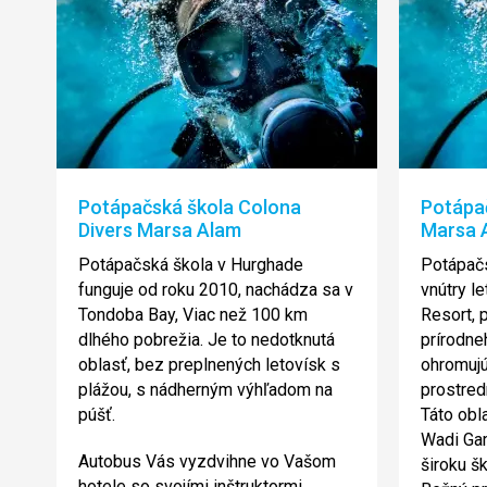
Potápačská škola Colona
Potápač
Divers Marsa Alam
Marsa 
Potápačská škola v Hurghade
Potápač
funguje od roku 2010, nachádza sa v
vnútry l
Tondoba Bay, Viac než 100 km
Resort, 
dlhého pobrežia. Je to nedotknutá
prírodne
oblasť, bez preplnených letovísk s
ohromuj
plážou, s nádherným výhľadom na
prostred
púšť.
Táto obl
Wadi Ga
Autobus Vás vyzdvihne vo Vašom
široku š
hotele so svojími inštruktormi,