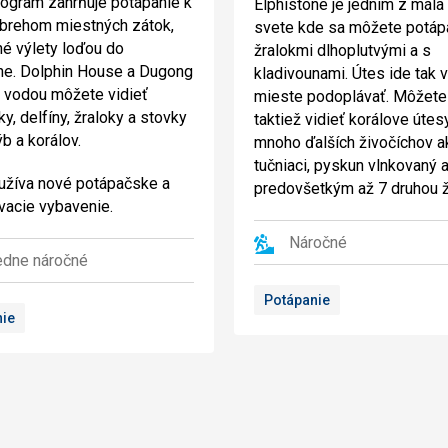
ogram zahrňuje potápanie k
Elphistone je jedním z mála
brehom miestných zátok,
svete kde sa môžete potáp
é výlety loďou do
žralokmi dlhoplutvými a s
ne. Dolphin House a Dugong
kladivounami. Útes ide tak 
 vodou môžete vidieť
mieste podoplávať. Môžete
y, delfíny, žraloky a stovky
taktiež vidieť korálove útes
b a korálov.
mnoho ďalších živočíchov a
tučniaci, pyskun vlnkovaný 
užíva nové potápačske a
predovšetkým až 7 druhou ž
vacie vybavenie.
Náročné
edne náročné
Potápanie
nie