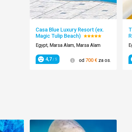
Casa Blue Luxury Resort (ex.
T
Magic Tulip Beach)
R
Hodnotenie:
5/5
Egypt, Marsa Alam, Marsa Alam
E
4,7
Informácie
/ 5
od
700
€
za os.
Hodnotenie