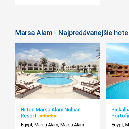
Marsa Alam - Najpredávanejšie hote
Hilton Marsa Alam Nubian
Pickalb
Resort
Portof
Hodnotenie:
5/5
Egypt, Marsa Alam, Marsa Alam
Egypt, M