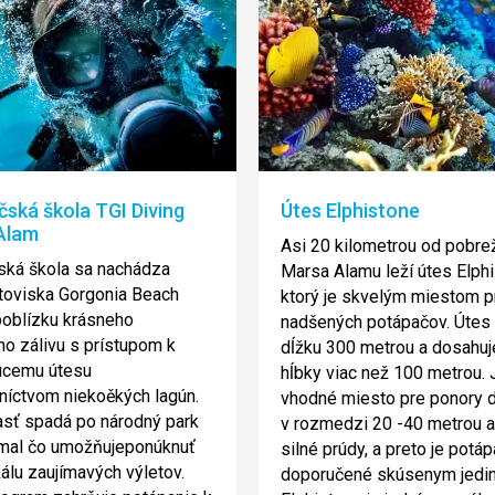
ská škola TGI Diving
Útes Elphistone
Alam
Asi 20 kilometrou od pobre
ská škola sa nachádza
Marsa Alamu leží útes Elphi
etoviska Gorgonia Beach
ktorý je skvelým miestom p
poblízku krásneho
nadšených potápačov. Útes 
ho zálivu s prístupom k
dĺžku 300 metrou a dosahuj
úcemu útesu
hĺbky viac než 100 metrou. 
níctvom niekoěkých lagún.
vhodné miesto pre ponory d
asť spadá po národný park
v rozmedzi 20 -40 metrou a
mal čo umožňujeponúknuť
silné prúdy, a preto je potá
kálu zaujímavých výletov.
doporučené skúsenym jedi