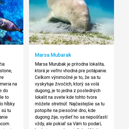
Marsa Mubarak
žia
Marsa Murubak je prírodna lokalita,
stone,
ktorá je veľmi vhodná pre potápanie.
re
Celkom výnimočné je to, že sa tu
meria na
vyskytuje živočích, ktorý sa volá
e do
dugong, je to jedna z posledných
Je to
lokalit na svete kde tohto tvora
o hĺbky
môžete stretnúť. Najčastejšie sa tu
 sú tu
potopíte na piesočné dno, kde
panie
dugong žije, vydieť ho sa nepošťastí
ncom.
vždy, ale pokiaľ sa Vám to podarí,