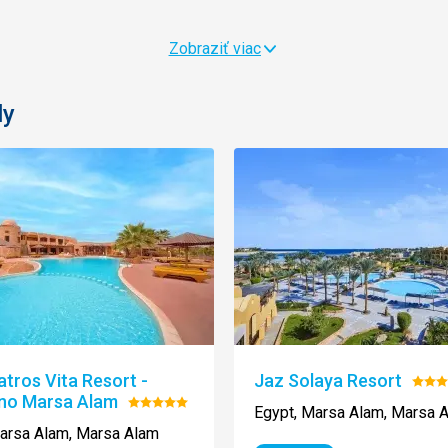
Zobraziť viac
ly
atros Vita Resort -
Jaz Solaya Resort
Hodn
ino Marsa Alam
Hodnotenie:
5/5
Egypt, Marsa Alam, Marsa 
5/5
arsa Alam, Marsa Alam