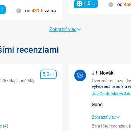
4,5
Informác
/ 5
od
46
Hodnotenie
Informácie
 5
od
431
€
za os.
enie
Zobraziť viac
šími recenziami
Jiří Novák
5,0
/ 5
Hodnotenie
025
Napísané Máj
Overená 
vytvorená pred 3 a v
Jaz Costa Mares Adu
Good
Good
Zobraziť viac
ie
(
4
)
Bola táto recenzia u
5,0
/ 5
Strava