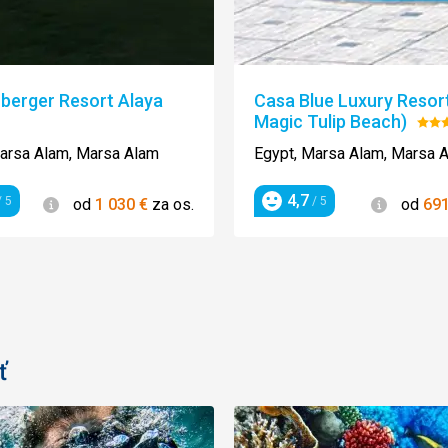
berger Resort Alaya
Casa Blue Luxury Resort
Magic Tulip Beach)
enie:
Hod
5/5
arsa Alam, Marsa Alam
Egypt, Marsa Alam, Marsa 
4,7
Informácie
Informác
 5
/ 5
od
1 030
€
za os.
od
69
enie
Hodnotenie
ť