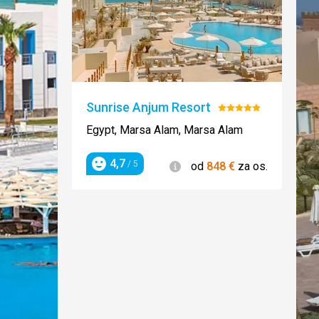
Sunrise Anjum Resort
Hodnotenie:
5/5
Egypt, Marsa Alam, Marsa Alam
4,7
Informácie
/ 5
od
848
€
za os.
Hodnotenie