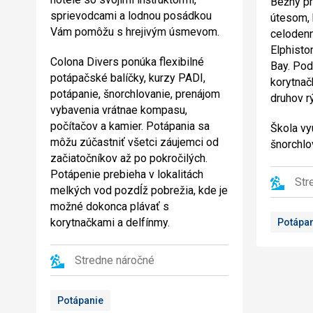
Bežný pr
sprievodcami a lodnou posádkou
útesom, 
Vám pomôžu s hrejivým úsmevom.
celodenn
Elphisto
Colona Divers ponúka flexibilné
Bay. Pod
potápačské balíčky, kurzy PADI,
korytnačk
potápanie, šnorchlovanie, prenájom
druhov rý
vybavenia vrátnae kompasu,
počítačov a kamier. Potápania sa
Škola vy
môžu zúčastniť všetci záujemci od
šnorchlo
začiatočníkov až po pokročilých.
Potápenie prebieha v lokalitách
Str
melkých vod pozdĺž pobrežia, kde je
možné dokonca plávať s
korytnačkami a delfínmy.
Potápa
Stredne náročné
Potápanie