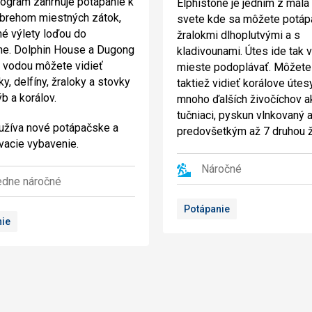
ogram zahrňuje potápanie k
Elphistone je jedním z mála
brehom miestných zátok,
svete kde sa môžete potáp
é výlety loďou do
žralokmi dlhoplutvými a s
ne. Dolphin House a Dugong
kladivounami. Útes ide tak 
 vodou môžete vidieť
mieste podoplávať. Môžete
y, delfíny, žraloky a stovky
taktiež vidieť korálove útes
b a korálov.
mnoho ďalších živočíchov a
tučniaci, pyskun vlnkovaný 
užíva nové potápačske a
predovšetkým až 7 druhou ž
vacie vybavenie.
Náročné
edne náročné
Potápanie
nie