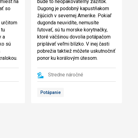
 miest na
bude to neopakovateľný zážitok.
ať so
Dugong je podobný kapustňakom
žijúcich v severnej Amerike. Pokiaľ
v určitom
dugonda neuvidíte, nemusíte
 tu
ľutovať, sú tu morske korytnačky,
y a
ktoré väčšinou dovolia potápačom
ko sú
priplávať veľmi blízko. V inej časti
a
pobrežia taktiež môžete uskutnočniť
ralokou.
ponor ku korálovým útesom.
Stredne náročné
Potápanie