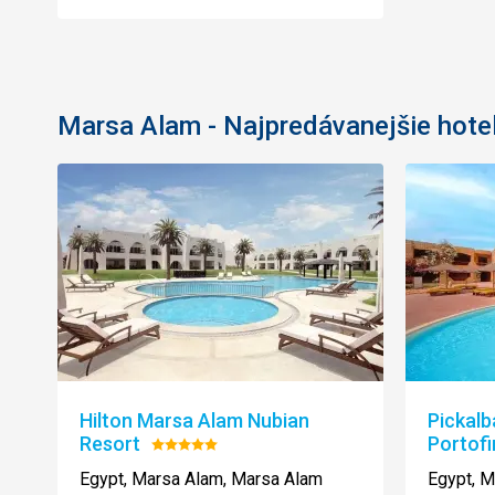
Marsa Alam - Najpredávanejšie hote
Hilton Marsa Alam Nubian
Pickalb
Resort
Portof
Hodnotenie:
5/5
Egypt, Marsa Alam, Marsa Alam
Egypt, M