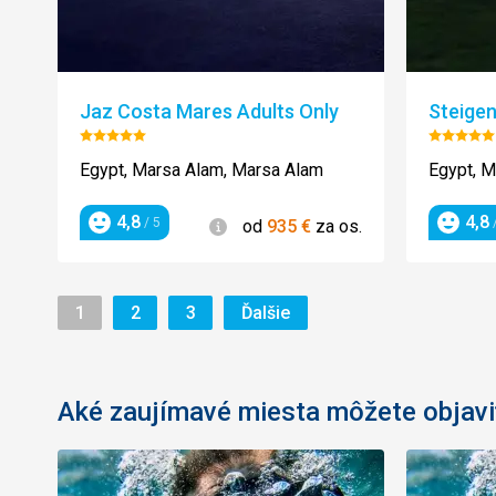
Jaz Costa Mares Adults Only
Steigen
Hodnotenie:
Hodnot
5/5
5/5
Egypt, Marsa Alam, Marsa Alam
Egypt, M
4,8
4,8
Informácie
/ 5
/
od
935
€
za os.
Hodnotenie
Hodnot
Stránka
Stránka
Stránka
Stránka
1
2
3
Ďalšie
Aké zaujímavé miesta môžete objavi