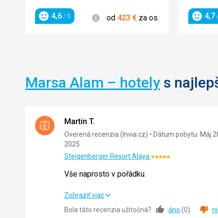
4,6
4,7
Informácie
/ 5
/
od
423
€
za os.
Hodnotenie
Hodnot
Marsa Alam – hotely
s najlep
Martin T.
Overená recenzia (Invia.cz)
Dátum pobytu: Máj 2
2025
Steigenberger Resort Alaya
Hodnotenie:
5/5
Vše naprosto v pořádku.
Vše naprosto v pořádku.
Zobraziť viac
Bola táto recenzia užitočná?
áno
(
0
)
n
Strava