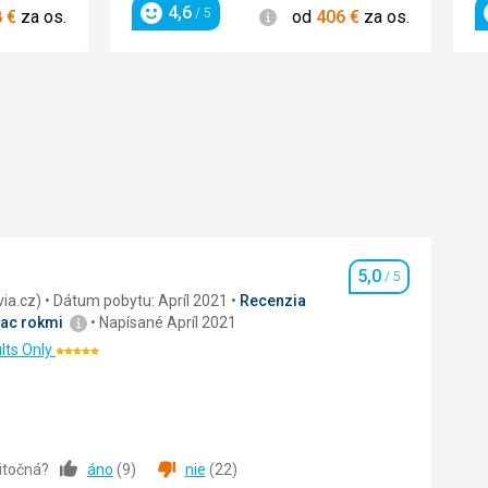
4,6
ie
Informácie
/ 5
8
€
za os.
od
406
€
za os.
Hodnotenie
5,0
/ 5
Hodnotenie
recenzia (Invia.cz)
Dátum pobytu: Apríl 2021
Recenzia
iac rokmi
Napísané Apríl 2021
lts Only
Hodnotenie:
5/5
žitočná?
áno
(
9
)
nie
(
22
)
5,0
/ 5