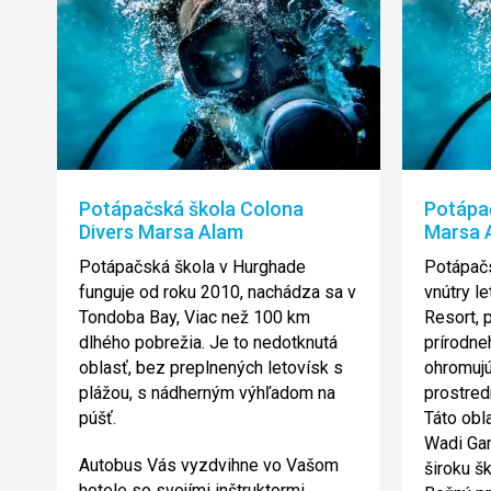
Potápačská škola Colona
Potápač
Divers Marsa Alam
Marsa 
Potápačská škola v Hurghade
Potápač
funguje od roku 2010, nachádza sa v
vnútry l
Tondoba Bay, Viac než 100 km
Resort, 
dlhého pobrežia. Je to nedotknutá
prírodne
oblasť, bez preplnených letovísk s
ohromuj
plážou, s nádherným výhľadom na
prostred
púšť.
Táto obl
Wadi Ga
Autobus Vás vyzdvihne vo Vašom
široku š
hotele so svojími inštruktormi,