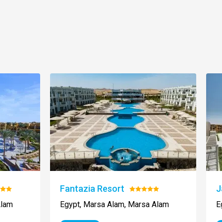
Fantazia Resort
J
otenie:
Hodnotenie:
5/5
Alam
Egypt, Marsa Alam, Marsa Alam
E