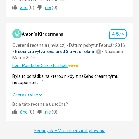
áno
(
0
)
nie
(
0
)
Strava
5,0
/ 5
Ubytovanie
5,0
/ 5
4,5
Okolie
5,0
/ 5
Antonín Kindermann
/ 5
Hodnotenie
Overená recenzia (Invia.cz)
Dátum pobytu: Február 2016
Služby
5,0
/ 5
Recenzia vytvorená pred 3 a viac rokmi
Napísané
Marec 2016
Cena
5,0
/ 5
Four Points by Sheraton Bali
Hodnotenie:
4/5
Byla to pohádka na kterou nikdy z našeho dream týmu
Pláž
nezapomene :-)
Pláž u hotelu, čistá, lehátek dostatek
Strava
Byla to pohádka na kterou nikdy z našeho dream týmu
Zobraziť viac
Jídlo bylo velmi dobré, obsluha se vždy postarala o to,
nezapomene :-)
Bola táto recenzia užitočná?
abychom měli dostatek kávy, čaje a ovoce
áno
(
0
)
nie
(
0
)
Strava
5,0
/ 5
Ubytovanie
Pokoj je ve velmi dobrém standardu, čistý. Vše, co jsme
Ubytovanie
4,0
/ 5
chtěli, bylo splněno, kosmetika a ručníky byly zajištěny
Seminyak – Viac recenzií ubytovania
každý den, i když jsme chtěli něco extra, například více
Okolie
4,0
/ 5