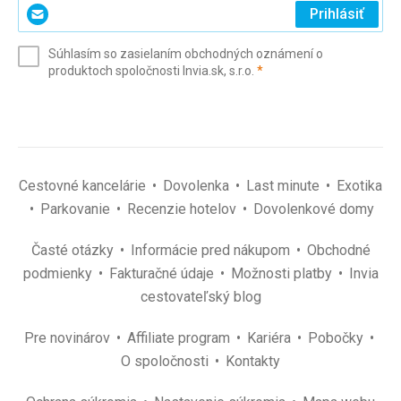
Zadajte
Prihlásiť
svoj
e-
Súhlasím so zasielaním obchodných oznámení o
mail
(povinné)
produktoch spoločnosti Invia.sk, s.r.o.
*
(povinné)
*
Cestovné kancelárie
Dovolenka
Last minute
Exotika
Parkovanie
Recenzie hotelov
Dovolenkové domy
Časté otázky
Informácie pred nákupom
Obchodné
podmienky
Fakturačné údaje
Možnosti platby
Invia
cestovateľský blog
Pre novinárov
Affiliate program
Kariéra
Pobočky
O spoločnosti
Kontakty