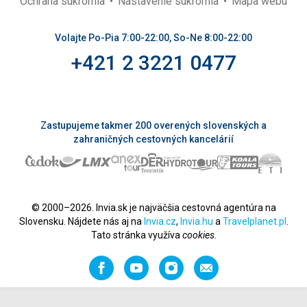
Ochrana súkromia
Nastavenie súkromia
Mapa webu
Volajte Po-Pia 7:00-22:00, So-Ne 8:00-22:00
+421 2 3221 0477
Zastupujeme takmer 200 overených slovenských a
zahraničných cestovných kancelárií
© 2000–2026. Invia.sk je najväčšia cestovná agentúra na
Slovensku. Nájdete nás aj na
Invia.cz
,
Invia.hu
a
Travelplanet.pl
.
Tato stránka využíva
cookies
.
Facebook
YouTube
Instagram
Odporučiť