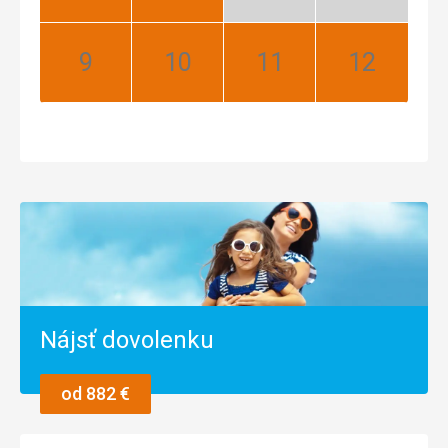
Najlepší
Najlepší
Nízka
Nízka
sezóna
sezóna
September:
Október:
November:
December:
Najlepší
Najlepší
Najlepší
Najlepší
Nájsť dovolenku
od 882 €