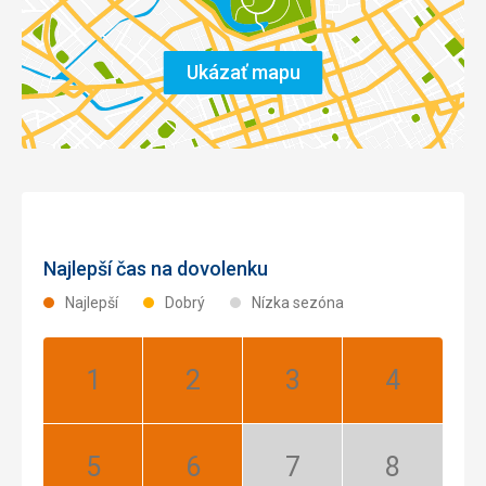
Ukázať mapu
Najlepší čas na dovolenku
Najlepší
Dobrý
Nízka sezóna
Január:
Február:
Marec:
Apríl:
Najlepší
Najlepší
Najlepší
Najlepší
Máj:
Jún:
Júl:
August: