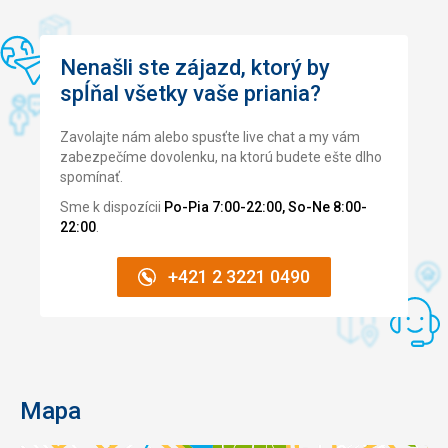
Pěkný velký bazén, využil sem fitko a hotelový taxík. Co víc
si přát?
Nenašli ste zájazd, ktorý by
Táto recenzia bola preložená automaticky pomocou
spĺňal všetky vaše priania?
Google Translate
Zavolajte nám alebo spusťte live chat a my vám
zabezpečíme dovolenku, na ktorú budete ešte dlho
spomínať.
Sme k dispozícii
Po-Pia 7:00-22:00, So-Ne 8:00-
22:00
.
+421 2 3221 0490
Mapa