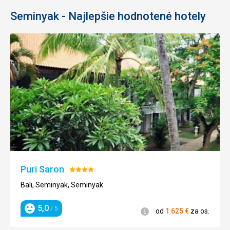
Seminyak - Najlepšie hodnotené hotely
Puri Saron
Hodnotenie:
4/5
Bali, Seminyak, Seminyak
5,0
/ 5
Informácie
od
1 625
€
za os.
Hodnotenie