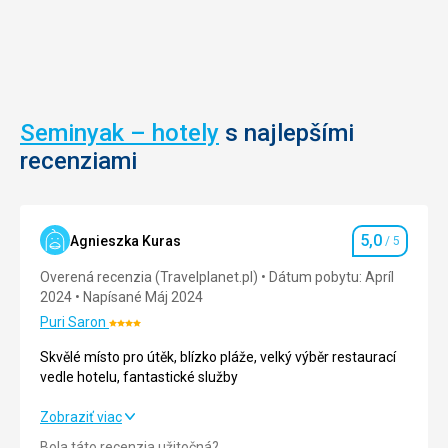
Seminyak – hotely
s najlepšími
recenziami
5,0
Agnieszka Kuras
/ 5
Hodnotenie
Overená recenzia (Travelplanet.pl)
Dátum pobytu: Apríl
2024
Napísané Máj 2024
Puri Saron
Hodnotenie:
4/5
Skvělé místo pro útěk, blízko pláže, velký výběr restaurací
vedle hotelu, fantastické služby
Skvělé místo pro útěk, blízko pláže, velký výběr restaurací
Zobraziť viac
vedle hotelu, fantastické služby
Bola táto recenzia užitočná?