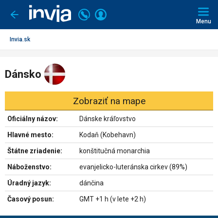
Invia.sk
Volajte
Prihlásiť
Ísť
späť
+421
Menu
sa
2
3221
Invia.sk
0491
Dánsko
Zobraziť na mape
Oficiálny názov:
Dánske kráľovstvo
Hlavné mesto:
Kodaň (Kobehavn)
Štátne zriadenie:
konštitučná monarchia
Náboženstvo:
evanjelicko-luteránska cirkev (89%)
Úradný jazyk:
dánčina
Časový posun:
GMT +1 h (v lete +2 h)