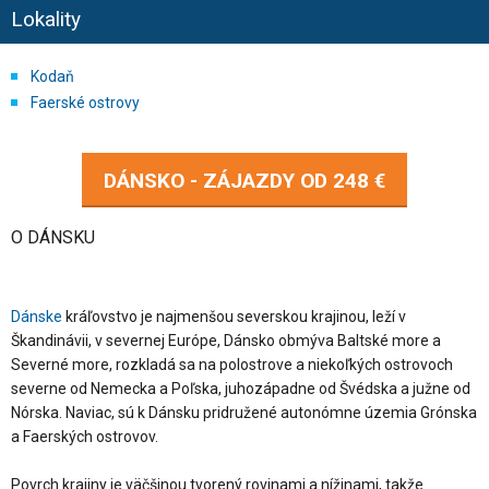
Lokality
Kodaň
Faerské ostrovy
DÁNSKO - ZÁJAZDY OD
248 €
O DÁNSKU
Dánske
kráľovstvo je najmenšou severskou krajinou, leží v
Škandinávii, v severnej Európe, Dánsko obmýva Baltské more a
Severné more, rozkladá sa na polostrove a niekoľkých ostrovoch
severne od Nemecka a Poľska, juhozápadne od Švédska a južne od
Nórska. Naviac, sú k Dánsku pridružené autonómne územia Grónska
a Faerských ostrovov.
Povrch krajiny je väčšinou tvorený rovinami a nížinami, takže