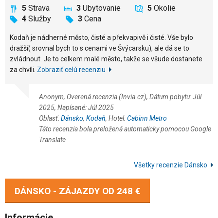
5
Strava
3
Ubytovanie
5
Okolie
4
Služby
3
Cena
Kodaň je nádherné město, čisté a překvapivě i čisté. Vše bylo
dražší( srovnal bych to s cenami ve Švýcarsku), ale dá se to
zvládnout. Je to celkem malé město, takže se všude dostanete
za chvíli.
Zobraziť celú recenziu
Anonym, Overená recenzia (Invia.cz), Dátum pobytu: Júl
2025, Napísané: Júl 2025
Oblasť:
Dánsko
,
Kodaň
, Hotel:
Cabinn Metro
Táto recenzia bola preložená automaticky pomocou Google
Translate
Všetky recenzie Dánsko
DÁNSKO - ZÁJAZDY OD
248 €
Informácie