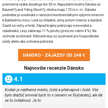
priemerná výška dosahuje len 30 m. Najvyššími bodmi Dánska sú
Bauneh?j and Yding Skovh?j, obidva majú 173 m n. m.. Dánske
podnebie je oceánske s rastúcimi kontinentálnymi vplyvmi smerom
k Baltskému moru. Letá sú chladné, zimy potom mierne a daždivé.
Časté sú vetry a hmly. Západ krajiny pokrývajú vresoviská a
rašeliniská. Lesy zaberajú 11 % plochy (pred sto rokmi 4 %). Na
východe sú listnaté. Ihličnaté lesy sú využívané pre hospodárske
účely alebo ako ochrana pobrežia.
DÁNSKO - ZÁJAZDY OD
248 €
Najnovšie recenzie Dánsko
Celkom:
4.1
Kodaň je nádherné město, čisté a překvapivě i čisté. Vše
bylo dražší( srovnal bych to s cenami ve Švýcarsku), ale dá
se to zvládnout. Je to