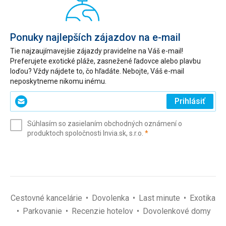
Ponuky najlepších zájazdov na e-mail
Tie najzaujímavejšie zájazdy pravidelne na Váš e-mail!
Preferujete exotické pláže, zasnežené ľadovce alebo plavbu
loďou? Vždy nájdete to, čo hľadáte. Nebojte, Váš e-mail
neposkytneme nikomu inému.
Zadajte
Prihlásiť
svoj
e-
Súhlasím so zasielaním obchodných oznámení o
mail
(povinné)
produktoch spoločnosti Invia.sk, s.r.o.
*
(povinné)
*
Cestovné kancelárie
Dovolenka
Last minute
Exotika
Parkovanie
Recenzie hotelov
Dovolenkové domy