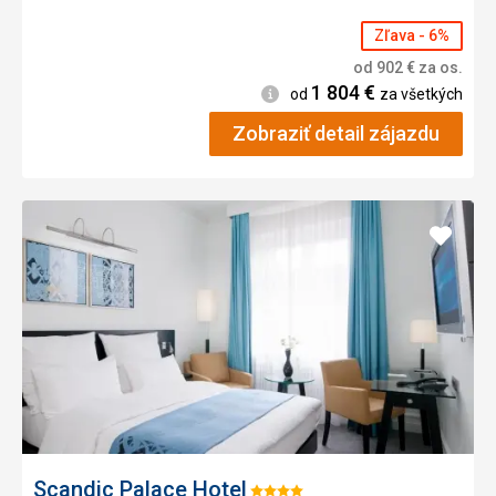
Zľava - 6%
od
902
€
za os.
1 804
€
Informácie
od
za všetkých
Zobraziť detail zájazdu
Pridať
do
obľúb
Scandic Palace Hotel
Hodnotenie: