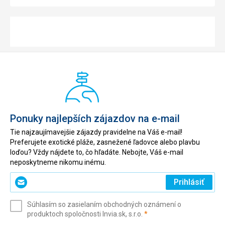
Ponuky najlepších zájazdov na e-mail
Tie najzaujímavejšie zájazdy pravidelne na Váš e-mail!
Preferujete exotické pláže, zasnežené ľadovce alebo plavbu
loďou? Vždy nájdete to, čo hľadáte. Nebojte, Váš e-mail
neposkytneme nikomu inému.
Zadajte
Prihlásiť
svoj
e-
Súhlasím so zasielaním obchodných oznámení o
mail
(povinné)
produktoch spoločnosti Invia.sk, s.r.o.
*
(povinné)
*