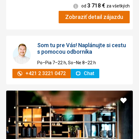
3 718
€
Informácie
od
za všetkých
Zobraziť detail zájazdu
Som tu pre Vás! Naplánujte si cestu
s pomocou odborníka
Po–Pia 7–⁠⁠⁠⁠⁠⁠22 h, So–Ne 8–⁠⁠⁠⁠⁠⁠22 h
+421 2 3221 0472
Chat
Pridať
do
obľúb