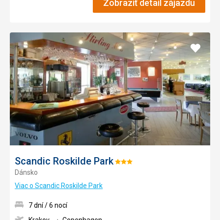
Zobraziť detail zájazdu
Pridať
do
obľúb
Scandic Roskilde Park
Hodnotenie:
Dánsko
3/5
Viac o Scandic Roskilde Park
7 dní / 6 nocí
Krakov
Copenhagen