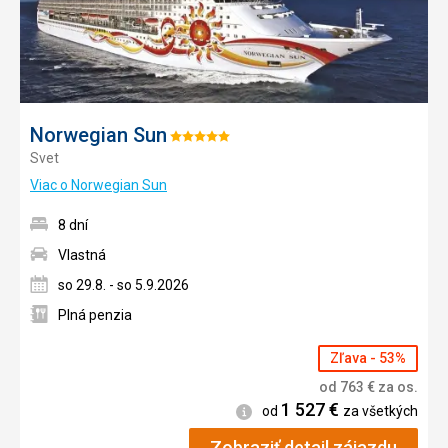
Norwegian Sun
Hodnotenie:
Svet
5/5
Viac o Norwegian Sun
8 dní
Vlastná
so 29.8. - so 5.9.2026
Plná penzia
Zľava - 53%
od
763
€
za os.
1 527
€
Informácie
od
za všetkých
Zobraziť detail zájazdu