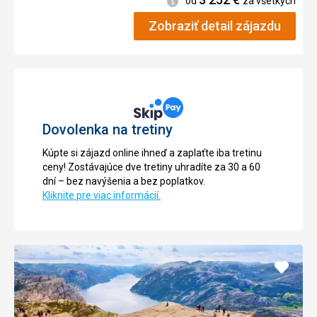
od
za všetkých
Zobraziť detail zájazdu
Dovolenka na tretiny
Kúpte si zájazd online ihneď a zaplaťte iba tretinu
ceny! Zostávajúce dve tretiny uhradíte za 30 a 60
dní – bez navýšenia a bez poplatkov.
Kliknite pre viac informácií.
Pridať
do
obľúb