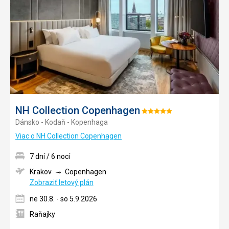
obľúb
NH Collection Copenhagen
Hodnotenie:
Dánsko - Kodaň - Kopenhaga
5/5
Viac o NH Collection Copenhagen
7 dní / 6 nocí
Krakov
Copenhagen
Zobraziť letový plán
ne 30.8. - so 5.9.2026
Raňajky