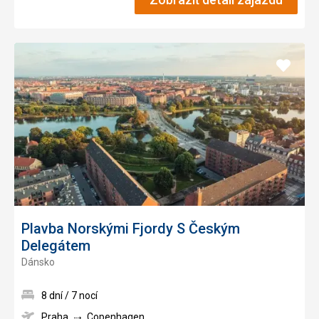
Pridať
do
obľúb
Plavba Norskými Fjordy S Českým
Delegátem
Dánsko
8 dní / 7 nocí
Praha
Copenhagen