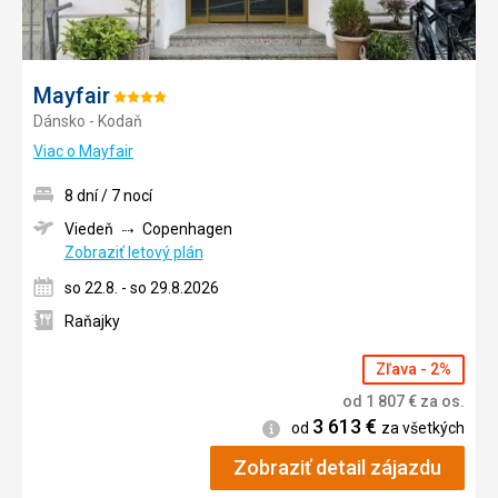
Mayfair
Hodnotenie:
Dánsko - Kodaň
4/5
Viac o Mayfair
8 dní / 7 nocí
Viedeň
Copenhagen
Zobraziť letový plán
so 22.8. - so 29.8.2026
Raňajky
Zľava - 2%
od
1 807
€
za os.
3 613
€
Informácie
od
za všetkých
Zobraziť detail zájazdu