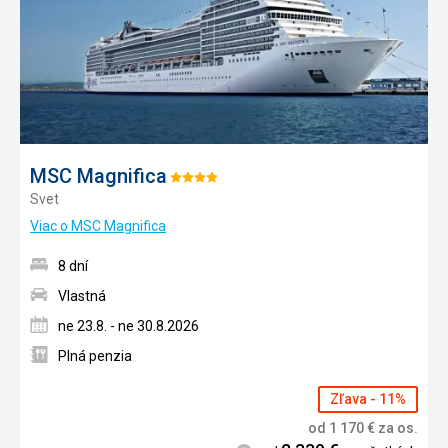
MSC Magnifica
Hodnotenie:
Svet
4/5
Viac o MSC Magnifica
8 dní
Vlastná
ne 23.8. - ne 30.8.2026
Plná penzia
Zľava - 11%
od
1 170
€
za os.