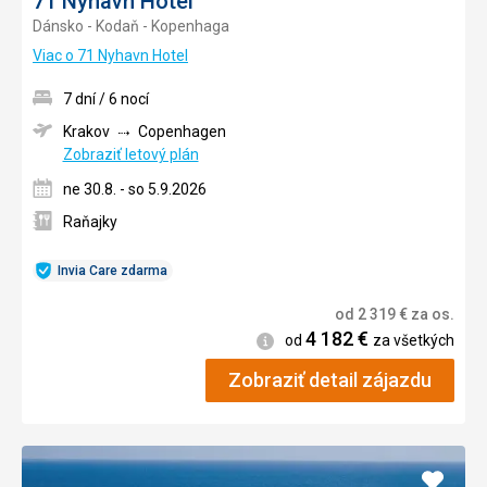
71 Nyhavn Hotel
Dánsko - Kodaň - Kopenhaga
Viac o 71 Nyhavn Hotel
7 dní / 6 nocí
Krakov
Copenhagen
Zobraziť letový plán
ne 30.8. - so 5.9.2026
Raňajky
Invia Care zdarma
od
2 319
€
za os.
4 182
€
Informácie
od
za všetkých
Zobraziť detail zájazdu
Pridať