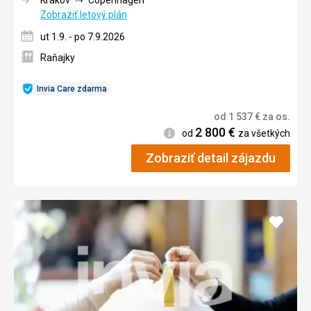
Zobraziť letový plán
ut 1.9. - po 7.9.2026
Raňajky
Invia Care zdarma
od
1 537
€
za os.
2 800
€
Informácie
od
za všetkých
Zobraziť detail zájazdu
Pridať
do
obľúb