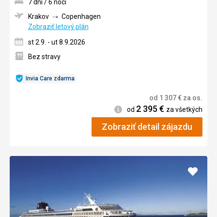
7 dní / 6 nocí
Krakov
Copenhagen
Zobraziť letový plán
st 2.9. - ut 8.9.2026
Bez stravy
Invia Care zdarma
od
1 307
€
za os.
2 395
€
Informácie
od
za všetkých
Zobraziť detail zájazdu
Pridať
do
obľúb