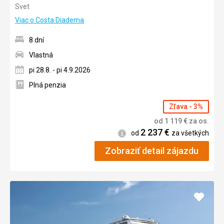
Svet
Viac o Costa Diadema
8 dní
Vlastná
pi 28.8. - pi 4.9.2026
Plná penzia
Zľava - 3%
od
1 119
€
za os.
2 237
€
Informácie
od
za všetkých
Zobraziť detail zájazdu
Pridať
do
obľúb