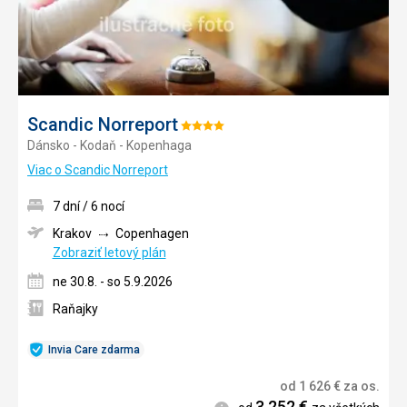
Scandic Norreport
Hodnotenie:
Dánsko - Kodaň - Kopenhaga
4/5
Viac o Scandic Norreport
7 dní / 6 nocí
Krakov
Copenhagen
Zobraziť letový plán
ne 30.8. - so 5.9.2026
Raňajky
Invia Care zdarma
od
1 626
€
za os.
3 252
€
Informácie