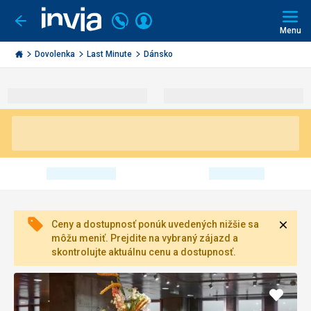
Volajte
Prihlásiť
Ísť
späť
+421
Menu
sa
2
Invia.sk
3221
Dovolenka
Last Minute
Dánsko
0491
Zavri
Ceny a dostupnosť ponúk uvedených nižšie sa
môžu meniť. Prejdite na vybraný zájazd a
skontrolujte aktuálnu cenu a dostupnosť.
Pridať
do