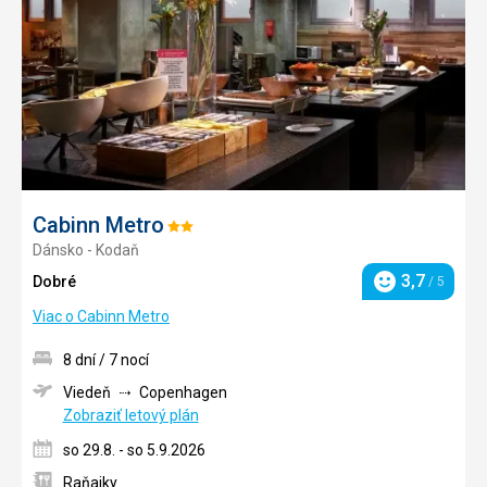
obľúb
Cabinn Metro
Hodnotenie:
Dánsko - Kodaň
2/5
3,7
Dobré
/ 5
Hodnotenie
Viac o Cabinn Metro
8 dní / 7 nocí
Viedeň
Copenhagen
Zobraziť letový plán
so 29.8. - so 5.9.2026
Raňajky