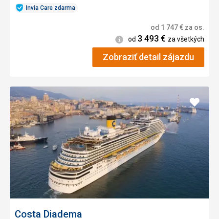
Invia Care zdarma
od
1 747
€
za os.
3 493
€
Informácie
od
za všetkých
Zobraziť detail zájazdu
Pridať
do
obľúb
Costa Diadema