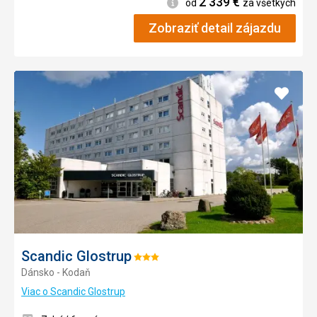
2 339
€
Informácie
od
za všetkých
Zobraziť detail zájazdu
Pridať
do
obľúb
Scandic Glostrup
Hodnotenie:
Dánsko - Kodaň
3/5
Viac o Scandic Glostrup