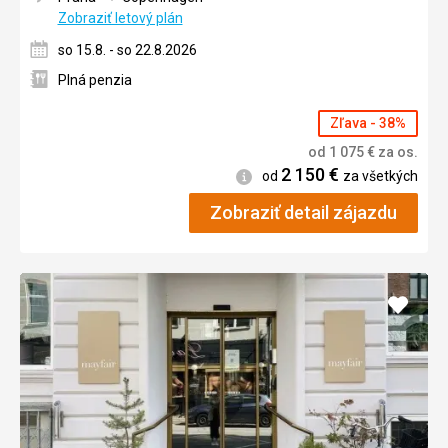
Zobraziť letový plán
so 15.8. - so 22.8.2026
Plná penzia
Zľava - 38%
od
1 075
€
za os.
2 150
€
Informácie
od
za všetkých
Zobraziť detail zájazdu
Pridať
do
obľúb