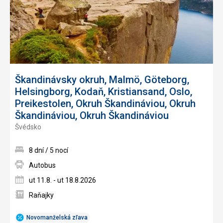
Škandinávsky okruh, Malmö, Göteborg,
Helsingborg, Kodaň, Kristiansand, Oslo,
Preikestolen, Okruh Škandináviou, Okruh
Škandináviou, Okruh Škandináviou
Švédsko
8 dní / 5 nocí
Autobus
ut 11.8. - ut 18.8.2026
Raňajky
Novomanželská zľava