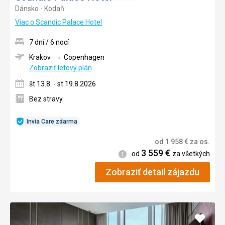
Dánsko - Kodaň
4/5
Viac o Scandic Palace Hotel
7 dní / 6 nocí
Krakov
Copenhagen
Zobraziť letový plán
št 13.8. - st 19.8.2026
Bez stravy
Invia Care zdarma
od
1 958
€
za os.
3 559
€
Informácie
od
za všetkých
Zobraziť detail zájazdu
Pridať
do