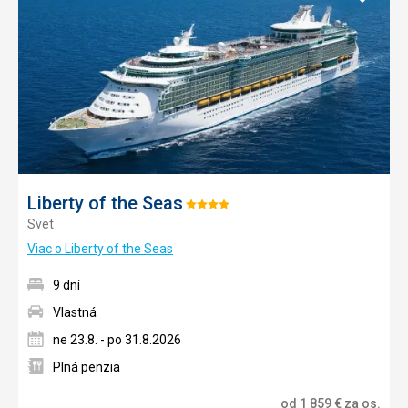
do
obľúb
Liberty of the Seas
Hodnotenie:
Svet
4/5
Viac o Liberty of the Seas
9 dní
Vlastná
ne 23.8. - po 31.8.2026
Plná penzia
od
1 859
€
za os.