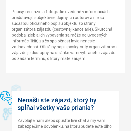
Popisy, recenzie a fotografie uvedené v informáciách
predstavujú subjektívne dojmy ich autorov a nie sú
súčasťou oficiálneho popisu objektu zo strany
organizátora zájazdu (cestovnej kancelárie). Skutočná
podoba izieb a ich vybavenia sa môže od uvedených
informácií líšiť, za čo spoločnosť Invia nenesie
zodpovednosť. Oficiálny popis poskytnutý organizátorom
zájazdu je dostupný na stránke vami vybraného zájazdu
po zadaní termínu, o ktorý máte záujem.
Nenašli ste zájazd, ktorý by
spĺňal všetky vaše priania?
Zavolajte nám alebo spusťte live chat a my vám
zabezpečíme dovolenku, na ktorú budete ešte dlho