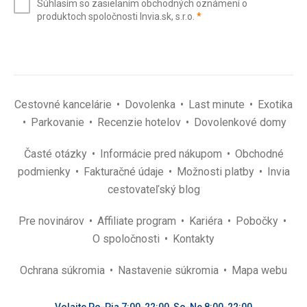
Súhlasím so zasielaním obchodných oznámení o
mail
(povinné)
produktoch spoločnosti Invia.sk, s.r.o.
*
(povinné)
*
Cestovné kancelárie
Dovolenka
Last minute
Exotika
Parkovanie
Recenzie hotelov
Dovolenkové domy
Časté otázky
Informácie pred nákupom
Obchodné
podmienky
Fakturačné údaje
Možnosti platby
Invia
cestovateľský blog
Pre novinárov
Affiliate program
Kariéra
Pobočky
O spoločnosti
Kontakty
Ochrana súkromia
Nastavenie súkromia
Mapa webu