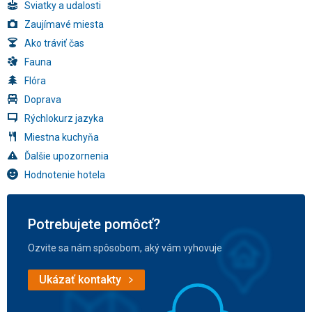
Sviatky a udalosti
Zaujímavé miesta
Ako tráviť čas
Fauna
Flóra
Doprava
Rýchlokurz jazyka
Miestna kuchyňa
Ďalšie upozornenia
Hodnotenie hotela
Potrebujete pomôcť?
Ozvite sa nám spôsobom, aký vám vyhovuje
Ukázať kontakty