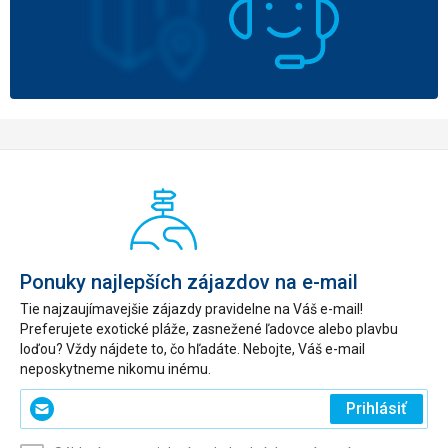
Ponuky najlepších zájazdov na e-mail
Tie najzaujímavejšie zájazdy pravidelne na Váš e-mail!
Preferujete exotické pláže, zasnežené ľadovce alebo plavbu
loďou? Vždy nájdete to, čo hľadáte. Nebojte, Váš e-mail
neposkytneme nikomu inému.
Zadajte
Prihlásiť
svoj
e-