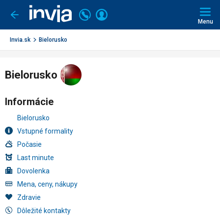
Invia.sk
Volajte
Prihlásiť
Ísť
späť
+421
Menu
sa
2
3221
Invia.sk
Bielorusko
0491
Bielorusko
Informácie
Bielorusko
Vstupné formality
Počasie
Last minute
Dovolenka
Mena, ceny, nákupy
Zdravie
Dôležité kontakty