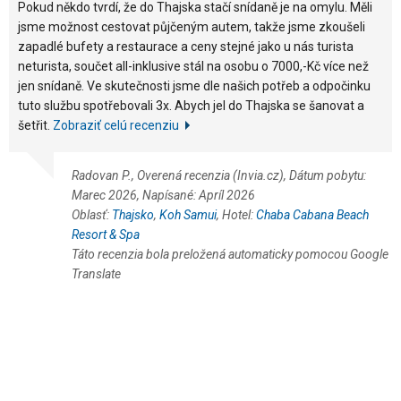
Pokud někdo tvrdí, že do Thajska stačí snídaně je na omylu. Měli
jsme možnost cestovat půjčeným autem, takže jsme zkoušeli
zapadlé bufety a restaurace a ceny stejné jako u nás turista
neturista, součet all-inklusive stál na osobu o 7000,-Kč více než
jen snídaně. Ve skutečnosti jsme dle našich potřeb a odpočinku
tuto službu spotřebovali 3x. Abych jel do Thajska se šanovat a
šetřit.
Zobraziť celú recenziu
Radovan P., Overená recenzia (Invia.cz), Dátum pobytu:
Marec 2026, Napísané: Apríl 2026
Oblasť:
Thajsko
,
Koh Samui
, Hotel:
Chaba Cabana Beach
Resort & Spa
Táto recenzia bola preložená automaticky pomocou Google
Translate