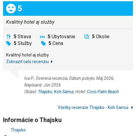
Celkom:
5
Kvalitný hotel aj služby
5
Strava
5
Ubytovanie
5
Okolie
5
Služby
5
Cena
Kvalitný hotel aj služby
Zobraziť celú recenziu
Iva P., Overená recenzia, Dátum pobytu: Máj 2026,
Napísané: Jún 2026
Oblasť:
Thajsko
,
Koh Samui
, Hotel:
Coco Palm Beach
Všetky recenzie Thajsko - Koh Samui
Informácie o Thajsku
Thajsko