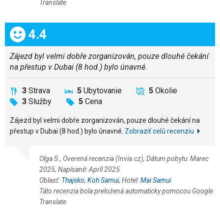
Translate
Celkom:
4.4
Zájezd byl velmi dobře zorganizován, pouze dlouhé čekání
na přestup v Dubai (8 hod.) bylo únavné.
3
Strava
5
Ubytovanie
5
Okolie
3
Služby
5
Cena
Zájezd byl velmi dobře zorganizován, pouze dlouhé čekání na
přestup v Dubai (8 hod.) bylo únavné.
Zobraziť celú recenziu
Olga S., Overená recenzia (Invia.cz), Dátum pobytu: Marec
2025, Napísané: Apríl 2025
Oblasť:
Thajsko
,
Koh Samui
, Hotel:
Mai Samui
Táto recenzia bola preložená automaticky pomocou Google
Translate