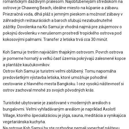
romantickým daždivým pralesom. Najobľúbenejším strediskom na
ostrove je Chaweng Beach, ideálne miesto na kúpanie a zábavu.
Priezračná voda, dlhá pláž s jemným pieskom a možnosť zábavy v
záhradných reštauráciách a baroch sľubujú nezabudnuteľné
zážitky. Dovolenka na Ko Samui je vhodná najmä pre záujemcov o
pokojnú dovolenku v nerušenom prostredí tropického ostrova pod
kokosovými palmami. Transfer z letiska trvá cca 30 minút.
Koh Samui je tretím najväčším thajským ostrovom. Povrch ostrova
je pomerne hornatý a veľkú časť územia pokrývajú zalesnené kopce
a plantáže kaučukovníkov.
Ostrov Koh Samui je turistmi veľmi obľúbený. Tomu napomáha
predovšetkým výstavba letiska, ktoré umožňuje pohodlné
cestovanie z hlavného mesta Bangkoku. I cez vysokú náštevnosť si
ostrov zachoval mnohé zo svojich pôvodných krás.
Turistické ubytovanie je zaisťované v moderných areáloch s
bungalovmi. Veľmi vyhľadávaným areálom je napríklad Axolotl
Village, ktorého špecializáciou je jóga, sauna, meditácia a vynikajúca
vegetariánska kuchyňa.
Na ostrove Koh Samui by ste rozhodne nemali vynechať náštevu