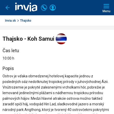
Invia.sk
Volajte
Prihlásiť
Ísť
späť
+421
Menu
sa
2
3221
Invia.sk
Thajsko
0491
Thajsko - Koh Samui
Čas letu
10:00 h
Popis
Ostrov je vďaka obmedzenej hotelovej kapacite jednou z
posledných oáz nedotknutej tropickej prírody v juhovýchodnej Ázii.
Vnútrozemie je pokryté zalesnenými vrcholkami hôr, pobrežie je
lemované jedinečnými plážami s nádhernou tropickou prírodou
palmových hájov. Medzi hlavné atrakcie ostrova možno taktiež
zaradiť opičí háj, vodopád Hin Lad, sladkovodné jazero a morský
národný park Angthong, ktorý je tvorený 40 ostrovčekmi pokrytými