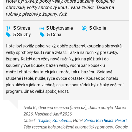
Hotel byl skvělý, pokoj velký, dobře zařízený, koupelna
obrovskà, velký sprchový kout i vana zvlášť. Taška na
ručníky, přezúvky, župany. Kaž
5
Strava
5
Ubytovanie
5
Okolie
5
Služby
5
Cena
Hotel byl skvělý, pokoj velký, dobře zařízený, koupelna obrovskà,
velký sprchový kout i vana zvlášť. Taška na ručníky, přezúvky,
župany. Každý den vždy nové ručníky, jak na pláž tak i do
koupelny.Vše kousek, bazén velký, vodní bar, kousek u
moře.Lehátek dostatek jak u moře, tak u bazénu. Snídaně
studené i teplé, nudle, rýže ovoce dostatek. Kousek od hotelu
plno uliček s jídlem. Jedině, co jsme postrádali byl nějaký večerní
program. Jinak velká spokojenost.
Iveta R., Overená recenzia (Invia.cz), Dátum pobytu: Marec
2026, Napísané: Apríl 2026
Oblasť:
Thajsko
,
Koh Samui
, Hotel:
Samui Buri Beach Resort
Táto recenzia bola preložená automaticky pomocou Google