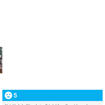
Celkom:
5