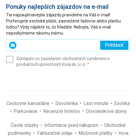
Ponuky najlepších zájazdov na e-mail
Tie najzaujímavejšie zájazdy pravidelne na Váš e-mail!
Preferujete exotické pláže, zasnežené ľadovce alebo plavbu
loďou? Vždy nájdete to, čo hľadáte. Nebojte, Váš e-mail
neposkytneme nikomu inému.
Zadajte
Prihlásiť
svoj
e-
Súhlasím so zasielaním obchodných oznámení o
mail
(povinné)
produktoch spoločnosti Invia.sk, s.r.o.
*
(povinné)
*
Cestovné kancelárie
Dovolenka
Last minute
Exotika
Parkovanie
Recenzie hotelov
Dovolenkové domy
Časté otázky
Informácie pred nákupom
Obchodné
podmienky
Fakturačné údaje
Možnosti platby
Invia