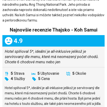
národného parku Ang Thong National Park. Jeho príroda si
zachovala naprosto dokonalú nedotknutosť a iste vás priamo
uchváti. Na koh Samui si môžete taktiež pozrieť niekoľko vodopádov
a perlorodkovou farmu.
Najnovšie recenzie Thajsko - Koh Samui
Celkom:
4.9
Hotel splňoval 5*, ideální je all-inklusive jelikož je
servírovaný dle menu, které má neomezený počet chodů.
Chcete 6 chodové menu nebo jen
5
Strava
5
Ubytovanie
5
Okolie
4
Služby
5
Cena
Hotel splňoval 5*, ideální je all-inklusive jelikož je servírovaný dle
menu, které má neomezený počet chodů. Chcete 6 chodové
menu nebo jen 4 chodové menu, dle přání hosta. Byli jsme jediní
na hotelu s touto službou, ale také páni neomezeného pití a jídla.