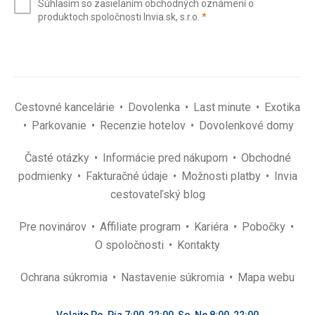
Súhlasím so zasielaním obchodných oznámení o
mail
(povinné)
produktoch spoločnosti Invia.sk, s.r.o.
*
(povinné)
*
Cestovné kancelárie
Dovolenka
Last minute
Exotika
Parkovanie
Recenzie hotelov
Dovolenkové domy
Časté otázky
Informácie pred nákupom
Obchodné
podmienky
Fakturačné údaje
Možnosti platby
Invia
cestovateľský blog
Pre novinárov
Affiliate program
Kariéra
Pobočky
O spoločnosti
Kontakty
Ochrana súkromia
Nastavenie súkromia
Mapa webu