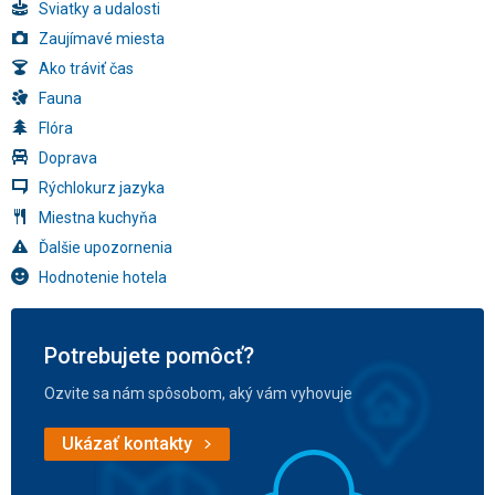
Sviatky a udalosti
Zaujímavé miesta
Ako tráviť čas
Fauna
Flóra
Doprava
Rýchlokurz jazyka
Miestna kuchyňa
Ďalšie upozornenia
Hodnotenie hotela
Potrebujete pomôcť?
Ozvite sa nám spôsobom, aký vám vyhovuje
Ukázať kontakty