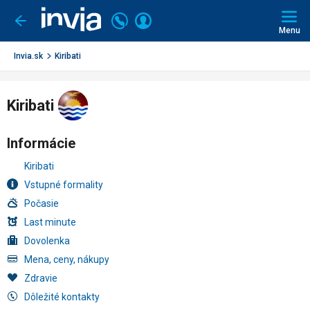
Invia.sk
Volajte
Prihlásiť
Ísť
späť
+421
Menu
sa
2
3221
Invia.sk
Kiribati
0491
Kiribati
Informácie
Kiribati
Vstupné formality
Počasie
Last minute
Dovolenka
Mena, ceny, nákupy
Zdravie
Dôležité kontakty