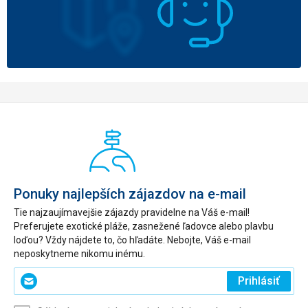
Ponuky najlepších zájazdov na e-mail
Tie najzaujímavejšie zájazdy pravidelne na Váš e-mail!
Preferujete exotické pláže, zasnežené ľadovce alebo plavbu
loďou? Vždy nájdete to, čo hľadáte. Nebojte, Váš e-mail
neposkytneme nikomu inému.
Zadajte
Prihlásiť
svoj
e-