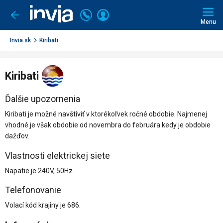
Invia.sk
Volajte
Prihlásiť
Ísť
späť
+421
Menu
sa
2
3221
Invia.sk
Kiribati
0491
Kiribati
Ďalšie upozornenia
Kiribati je možné navštíviť v ktorékoľvek ročné obdobie. Najmenej
vhodné je však obdobie od novembra do februára kedy je obdobie
dažďov.
Vlastnosti elektrickej siete
Napätie je 240V, 50Hz.
Telefonovanie
Volací kód krajiny je 686.