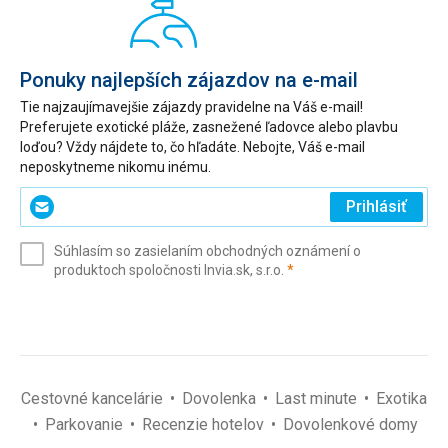
Ponuky najlepších zájazdov na e-mail
Tie najzaujímavejšie zájazdy pravidelne na Váš e-mail!
Preferujete exotické pláže, zasnežené ľadovce alebo plavbu
loďou? Vždy nájdete to, čo hľadáte. Nebojte, Váš e-mail
neposkytneme nikomu inému.
Zadajte
Prihlásiť
svoj
e-
Súhlasím so zasielaním obchodných oznámení o
mail
(povinné)
produktoch spoločnosti Invia.sk, s.r.o.
*
(povinné)
*
Cestovné kancelárie
Dovolenka
Last minute
Exotika
Parkovanie
Recenzie hotelov
Dovolenkové domy