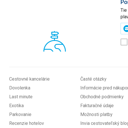
Po
Tie
pla
Zad
svo
e-
mai
(p
*
Cestovné kancelárie
Časté otázky
Dovolenka
Informácie pred nákup
Last minute
Obchodné podmienky
Exotika
Fakturačné údaje
Parkovanie
Možnosti platby
Recenzie hotelov
Invia cestovateľský blo