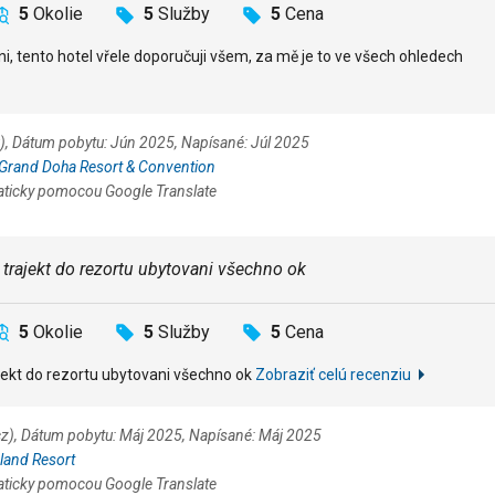
5
Okolie
5
Služby
5
Cena
i, tento hotel vřele doporučuji všem, za mě je to ve všech ohledech
u), Dátum pobytu: Jún 2025, Napísané: Júl 2025
Grand Doha Resort & Convention
aticky pomocou Google Translate
 trajekt do rezortu ubytovani všechno ok
5
Okolie
5
Služby
5
Cena
jekt do rezortu ubytovani všechno ok
Zobraziť celú recenziu
.cz), Dátum pobytu: Máj 2025, Napísané: Máj 2025
land Resort
aticky pomocou Google Translate