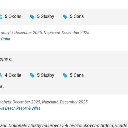
5
Okolie
5
Služby
5
Cena
tum pobytu: December 2025, Napísané: December 2025
f Doha
jny a .
4
Okolie
5
Služby
5
Cena
a .
m pobytu: December 2025, Napísané: December 2025
lwa Beach Resort & Villas
ání. Dokonalé služby na úrovni 5-ti hvězdičkového hotelu, všude