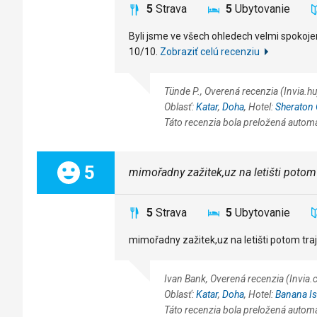
5
Strava
5
Ubytovanie
Byli jsme ve všech ohledech velmi spokojen
10/10.
Zobraziť celú recenziu
Tünde P., Overená recenzia (Invia.h
Oblasť:
Katar
,
Doha
, Hotel:
Sheraton 
Táto recenzia bola preložená autom
Celkom:
5
mimořadny zažitek,uz na letišti potom
5
Strava
5
Ubytovanie
mimořadny zažitek,uz na letišti potom tra
Ivan Bank, Overená recenzia (Invia
Oblasť:
Katar
,
Doha
, Hotel:
Banana Is
Táto recenzia bola preložená autom