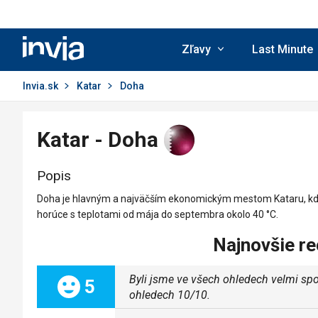
Invia.sk
Zľavy
Last Minute
Invia.sk
Katar
Doha
Katar - Doha
Popis
Doha je hlavným a najväčším ekonomickým mestom Kataru, kde 
horúce s teplotami od mája do septembra okolo 40 °C.
Najnovšie re
Byli jsme ve všech ohledech velmi spok
Celkom:
5
ohledech 10/10.