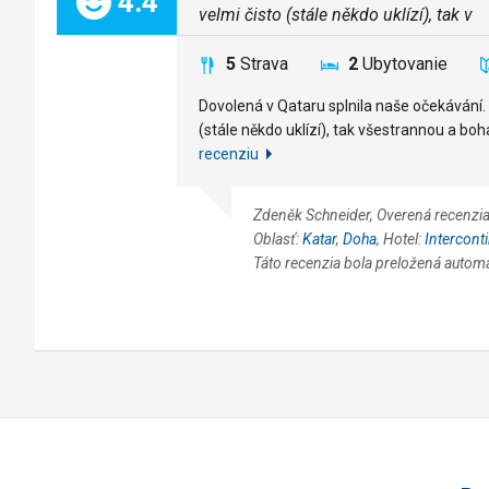
Celkom:
4.4
velmi čisto (stále někdo uklízí), tak v
5
Strava
2
Ubytovanie
Dovolená v Qataru splnila naše očekávání. 
(stále někdo uklízí), tak všestrannou a boh
recenziu
Zdeněk Schneider, Overená recenzia 
Oblasť:
Katar
,
Doha
, Hotel:
Intercont
Táto recenzia bola preložená autom