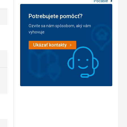
Počasie
Potrebujete pomôcť?
Ozvite sa nám spôsobom, aký vám
vyhovuje
Ukázať kontakty