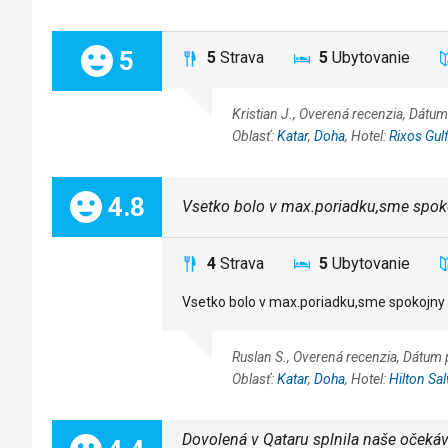
Celkom:
5
5
Strava
5
Ubytovanie
Kristian J., Overená recenzia, Dá
Oblasť:
Katar
,
Doha
, Hotel:
Rixos Gul
Celkom:
4.8
Vsetko bolo v max.poriadku,sme spoko
4
Strava
5
Ubytovanie
Vsetko bolo v max.poriadku,sme spokojny 
Ruslan S., Overená recenzia, Dátu
Oblasť:
Katar
,
Doha
, Hotel:
Hilton Sa
Dovolená v Qataru splnila naše očekáv