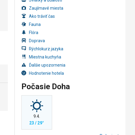
Sviatky a udalosti
Zaujímavé miesta
Ako tráviť čas
Fauna
Flóra
Doprava
Rýchlokurz jazyka
Miestna kuchyňa
Ďalšie upozornenia
Hodnotenie hotela
Počasie Doha
9.4.
23 / 29°