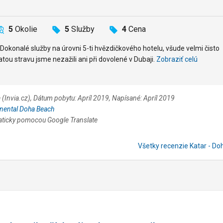
5
Okolie
5
Služby
4
Cena
Dokonalé služby na úrovni 5-ti hvězdičkového hotelu, všude velmi čisto
atou stravu jsme nezažili ani při dovolené v Dubaji.
Zobraziť celú
(Invia.cz), Dátum pobytu: Apríl 2019, Napísané: Apríl 2019
inental Doha Beach
aticky pomocou Google Translate
Všetky recenzie Katar - D