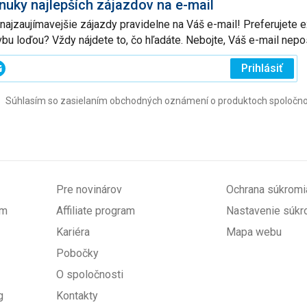
nuky najlepších zájazdov na e-mail
 najzaujímavejšie zájazdy pravidelne na Váš e-mail! Preferujete
vbu loďou? Vždy nájdete to, čo hľadáte. Nebojte, Váš e-mail ne
ajte
Prihlásiť
j
Súhlasím so zasielaním obchodných oznámení o produktoch spoločnosti 
l
ovinné)
Pre novinárov
Ochrana súkromi
om
Affiliate program
Nastavenie súkr
Kariéra
Mapa webu
Pobočky
O spoločnosti
g
Kontakty