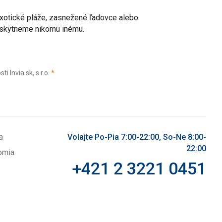
 exotické pláže, zasnežené ľadovce alebo
poskytneme nikomu inému.
(povinné)
Invia.sk, s.r.o.
*
a
Volajte Po-Pia 7:00-22:00, So-Ne 8:00-
22:00
omia
+421 2 3221 0451