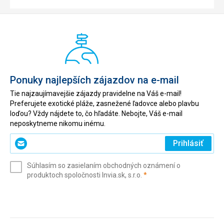
Ponuky najlepších zájazdov na e-mail
Tie najzaujímavejšie zájazdy pravidelne na Váš e-mail!
Preferujete exotické pláže, zasnežené ľadovce alebo plavbu
loďou? Vždy nájdete to, čo hľadáte. Nebojte, Váš e-mail
neposkytneme nikomu inému.
Zadajte
Prihlásiť
svoj
e-
Súhlasím so zasielaním obchodných oznámení o
mail
(povinné)
produktoch spoločnosti Invia.sk, s.r.o.
*
(povinné)
*