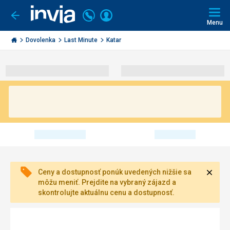
Volajte
Prihlásiť
Ísť
späť
+421
Menu
sa
2
Invia.sk
3221
Dovolenka
Last Minute
Katar
0491
Zavri
Ceny a dostupnosť ponúk uvedených nižšie sa
môžu meniť. Prejdite na vybraný zájazd a
skontrolujte aktuálnu cenu a dostupnosť.