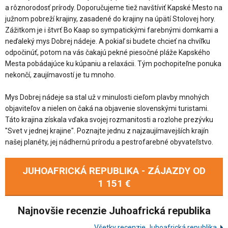
a rôznorodosť prírody. Doporučujeme tiež navštíviť Kapské Mesto na
južnom pobreží krajiny, zasadené do krajiny na úpätí Stolovej hory.
Zážitkom je i štvrť Bo Kaap so sympatickými farebnými domkami a
neďaleký mys Dobrej nádeje. A pokiaľ si budete chcieť na chvíľku
odpočinúť, potom na vás čakajú pekné piesočné pláže Kapského
Mesta pobádajúce ku kúpaniu a relaxácii. Tým pochopiteľne ponuka
nekončí, zaujímavostí je tu mnoho.
Mys Dobrej nádeje sa stal už v minulosti cieľom plavby mnohých
objaviteľov a nielen on čaká na objavenie slovenskými turistami.
Táto krajina získala vďaka svojej rozmanitosti a rozlohe prezývku
"Svet v jednej krajine". Poznajte jednu z najzaujímavejších krajín
našej planéty, jej nádhernú prírodu a pestrofarebné obyvateľstvo.
JUHOAFRICKÁ REPUBLIKA - ZÁJAZDY OD
1 151 €
Najnovšie recenzie Juhoafrická republika
Všetky recenzie Juhoafrická republika