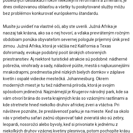
posledných desiatkach rokov niekoľkými reformami a zmenami, je
dnes civilizovanou oblasťou a všetky tu poskytované služby môžu
bez problémov konkurovať európskemu štandardu.
Musíte ju uvidieť na vlastné oči, aby ste uverili. Južná Afrika je
naozaj tak krásna, ako sa o nej hovorí, a vďaka prevráteným ročným
obdobiam ponúka obyvateľom severnej pologule príjemný únik pred
zimou. Južná Afrika, ktorá je väčšia než Kalifornia a Texas
dohromady, evokuje podobný pocit širokých otvorených
priestranstiev. Aj niektoré turistické atrakcie sú podobné: nádherné
pobrežia, vinohrady a sady, náladové púšte, mestá s najluxusnejšími
mrakodrapmi, predmestia plné nízkých bielych domkov v záplave
kvetín i ospalé vidiecke mestečká. Johannesburg. Okrem
moderných miest je tu tiež nádherná príroda, ktorá je svojim
spôsobom jedinečná. Najznámejší je Krugerov národný park, kde sa
vám otvorí brána do sveta krajinných krás so vzácnými rastlinami a
kde stretnete hneď niekoľko druhov africkej zveri a vtáctva. Pri
návšteve poznáte, že preslávenosť parku je na mieste. Keď sa okolo
vás v priebehu safari začnú objavovať také zvieratá sko sú zebry,
leopardi, nosorožci alebo byvoly, keď si privoniate k jednému z
niekoľkých druhov vzácnej kvetiny plesnivca, potom pochopíte krásu