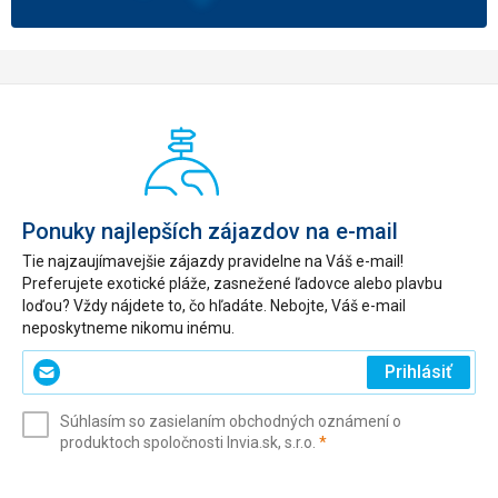
Ponuky najlepších zájazdov na e-mail
Tie najzaujímavejšie zájazdy pravidelne na Váš e-mail!
Preferujete exotické pláže, zasnežené ľadovce alebo plavbu
loďou? Vždy nájdete to, čo hľadáte. Nebojte, Váš e-mail
neposkytneme nikomu inému.
Zadajte
Prihlásiť
svoj
e-
Súhlasím so zasielaním obchodných oznámení o
mail
(povinné)
produktoch spoločnosti Invia.sk, s.r.o.
*
(povinné)
*