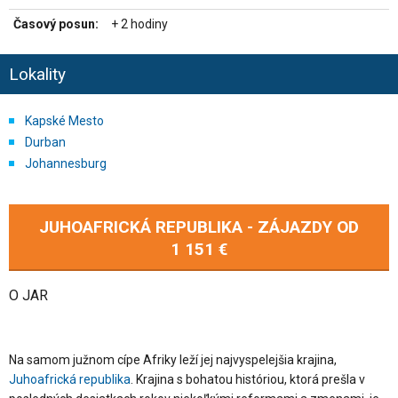
Časový posun:
+ 2 hodiny
Lokality
Kapské Mesto
Durban
Johannesburg
JUHOAFRICKÁ REPUBLIKA - ZÁJAZDY OD
1 151 €
O JAR
Na samom južnom cípe Afriky leží jej najvyspelejšia krajina,
Juhoafrická republika
. Krajina s bohatou históriou, ktorá prešla v