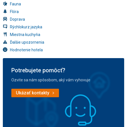
Fauna
Flóra
Doprava
Rýchlokurz jazyka
Miestna kuchyňa
Ďalšie upozornenia
Hodnotenie hotela
Potrebujete pomôcť?
Ozvite sa nám spôsobom, aký vám vyhovuje
Ukázať kontakty