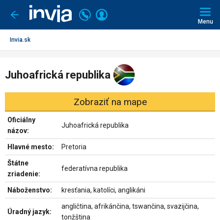
Invia.sk
Volajte
Prihlásiť
Ísť
späť
+421
Menu
sa
2
3221
Invia.sk
0491
Juhoafrická republika
Zobraziť na mape
Oficiálny
Juhoafrická republika
názov:
Hlavné mesto:
Pretoria
Štátne
federatívna republika
zriadenie:
Náboženstvo:
kresťania, katolíci, anglikáni
angličtina, afrikánčina, tswančina, svazijčina,
Úradný jazyk:
tonžština