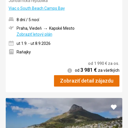
Juhoafrická republika
5/5
Viac o South Beach Camps Bay
8 dní / 5 nocí
Praha, Viedeň
Kapské Mesto
Zobraziť letový plán
ut 1.9. - ut 8.9.2026
Raňajky
od
1 990
€
za os.
3 981
€
Informácie
od
za všetkých
Zobraziť detail zájazdu
Pridať
do
obľúb