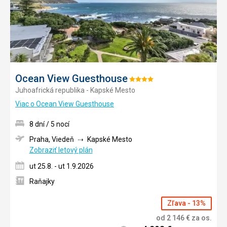
Ocean View Guesthouse
Hodnotenie:
Juhoafrická republika - Kapské Mesto
4/5
Viac o Ocean View Guesthouse
8 dní / 5 nocí
Praha, Viedeň
Kapské Mesto
Zobraziť letový plán
ut 25.8. - ut 1.9.2026
Raňajky
Zľava - 13%
od
2 146
€
za os.