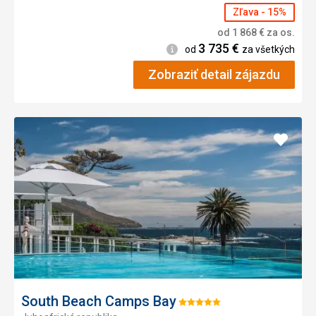
Zľava - 15%
od
1 868
€
za os.
3 735
€
Informácie
od
za všetkých
Zobraziť detail zájazdu
Pridať
do
obľúb
South Beach Camps Bay
Hodnotenie: