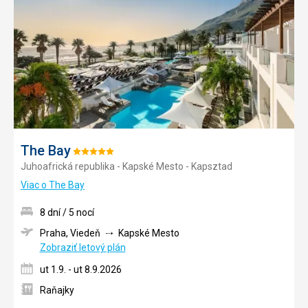
obľúb
The Bay
Hodnotenie:
Juhoafrická republika - Kapské Mesto - Kapsztad
5/5
Viac o The Bay
8 dní / 5 nocí
Praha, Viedeň
Kapské Mesto
Zobraziť letový plán
ut 1.9. - ut 8.9.2026
Raňajky