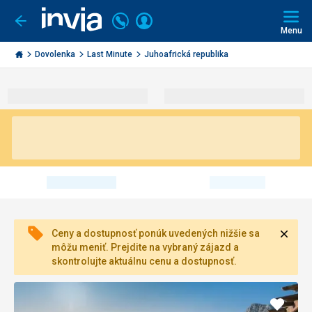
Volajte
Prihlásiť
Ísť
späť
+421
Menu
sa
2
Invia.sk
3221
Dovolenka
Last Minute
Juhoafrická republika
0491
Zavri
Ceny a dostupnosť ponúk uvedených nižšie sa
môžu meniť. Prejdite na vybraný zájazd a
skontrolujte aktuálnu cenu a dostupnosť.
Pridať
do