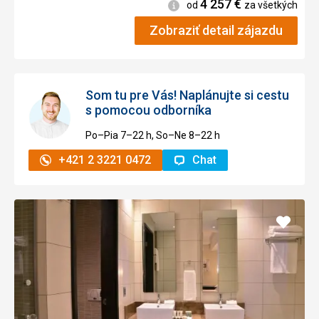
4 257
€
Informácie
od
za všetkých
Zobraziť detail zájazdu
Som tu pre Vás! Naplánujte si cestu
s pomocou odborníka
Po–Pia 7–⁠⁠⁠⁠⁠⁠22 h, So–Ne 8–⁠⁠⁠⁠⁠⁠22 h
+421 2 3221 0472
Chat
Pridať
do
obľúb