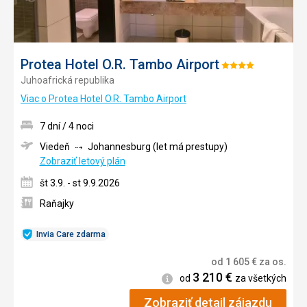
Protea Hotel O.R. Tambo Airport
Hodnotenie:
Juhoafrická republika
4/5
Viac o Protea Hotel O.R. Tambo Airport
7 dní / 4 noci
Viedeň
Johannesburg (let má prestupy)
Zobraziť letový plán
št 3.9. - st 9.9.2026
Raňajky
Invia Care zdarma
od
1 605
€
za os.
3 210
€
Informácie
od
za všetkých
Zobraziť detail zájazdu