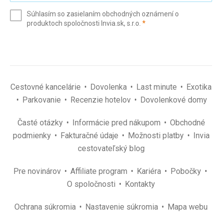
e-
Súhlasím so zasielaním obchodných oznámení o
mail
(povinné)
produktoch spoločnosti Invia.sk, s.r.o.
*
(povinné)
*
Cestovné kancelárie
Dovolenka
Last minute
Exotika
Parkovanie
Recenzie hotelov
Dovolenkové domy
Časté otázky
Informácie pred nákupom
Obchodné
podmienky
Fakturačné údaje
Možnosti platby
Invia
cestovateľský blog
Pre novinárov
Affiliate program
Kariéra
Pobočky
O spoločnosti
Kontakty
Ochrana súkromia
Nastavenie súkromia
Mapa webu