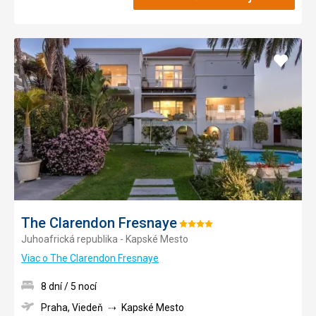
Pridať
do
obľúb
The Clarendon Fresnaye
Hodnotenie:
Juhoafrická republika - Kapské Mesto
4/5
Viac o The Clarendon Fresnaye
8 dní / 5 nocí
Praha, Viedeň
Kapské Mesto