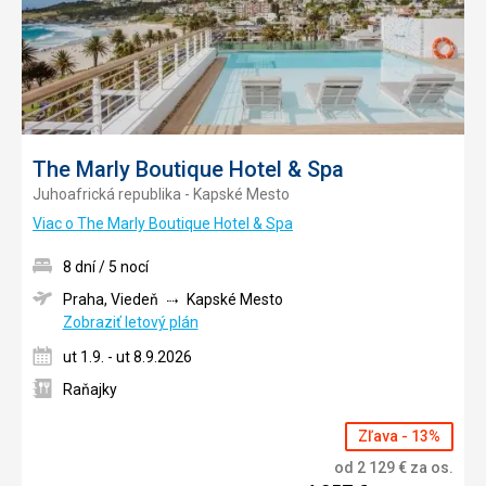
The Marly Boutique Hotel & Spa
Juhoafrická republika - Kapské Mesto
Viac o The Marly Boutique Hotel & Spa
8 dní / 5 nocí
Praha, Viedeň
Kapské Mesto
Zobraziť letový plán
ut 1.9. - ut 8.9.2026
Raňajky
Zľava - 13%
od
2 129
€
za os.