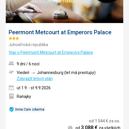
Peermont Metcourt at Emperors Palace
Hodnotenie:
Juhoafrická republika
3/5
Viac o Peermont Metcourt at Emperors Palace
9 dní / 6 nocí
Viedeň
Johannesburg (let má prestupy)
Zobraziť letový plán
ut 1.9. - st 9.9.2026
Raňajky
Invia Care zdarma
od
1 544
€
za os.
3 088
€
Informácie
od
za všetkých