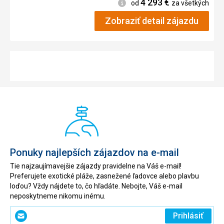
4 293
€
Informácie
od
za všetkých
Zobraziť detail zájazdu
Ponuky najlepších zájazdov na e-mail
Tie najzaujímavejšie zájazdy pravidelne na Váš e-mail!
Preferujete exotické pláže, zasnežené ľadovce alebo plavbu
loďou? Vždy nájdete to, čo hľadáte. Nebojte, Váš e-mail
neposkytneme nikomu inému.
Zadajte
Prihlásiť
svoj