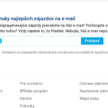
nuky najlepších zájazdov na e-mail
 najzaujímavejšie zájazdy pravidelne na Váš e-mail! Preferujete
vbu loďou? Vždy nájdete to, čo hľadáte. Nebojte, Váš e-mail ne
ajte
Prihlásiť
j
Súhlasím so zasielaním obchodných oznámení o produktoch spoločnosti 
l
ovinné)
Pre novinárov
Ochrana súkromi
om
Affiliate program
Nastavenie súkr
Kariéra
Mapa webu
Pobočky