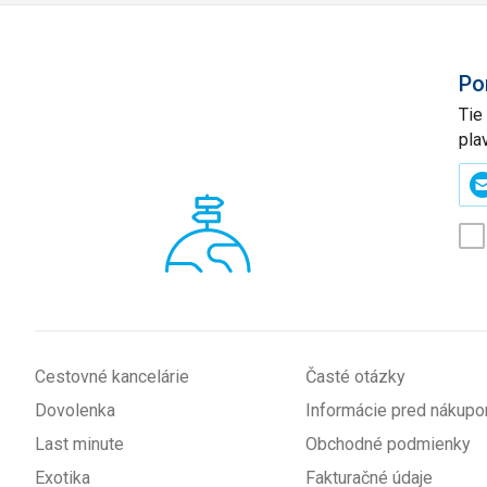
Po
Tie
pla
Zad
svo
e-
mai
(p
*
Cestovné kancelárie
Časté otázky
Dovolenka
Informácie pred nákup
Last minute
Obchodné podmienky
Exotika
Fakturačné údaje