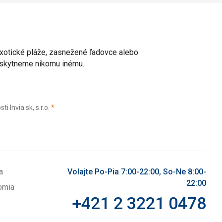
 exotické pláže, zasnežené ľadovce alebo
poskytneme nikomu inému.
(povinné)
Invia.sk, s.r.o.
*
a
Volajte Po-Pia 7:00-22:00, So-Ne 8:00-
22:00
omia
+421 2 3221 0478