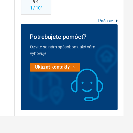
9.4.
1 / 10°
Počasie
Potrebujete pomôcť?
Ozvite sa nám spôsobom, aký vám
vyhovuje
Ukázať kontakty