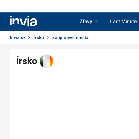
Invia.sk
Zľavy
Last Minute
Invia.sk
Írsko
Zaujimavé miesta
Írsko