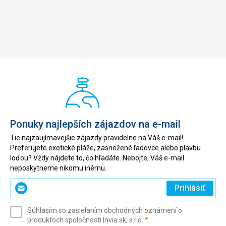
Ponuky najlepších zájazdov na e-mail
Tie najzaujímavejšie zájazdy pravidelne na Váš e-mail!
Preferujete exotické pláže, zasnežené ľadovce alebo plavbu
loďou? Vždy nájdete to, čo hľadáte. Nebojte, Váš e-mail
neposkytneme nikomu inému.
Zadajte
Prihlásiť
svoj
e-
Súhlasím so zasielaním obchodných oznámení o
mail
(povinné)
produktoch spoločnosti Invia.sk, s.r.o.
*
(povinné)
*