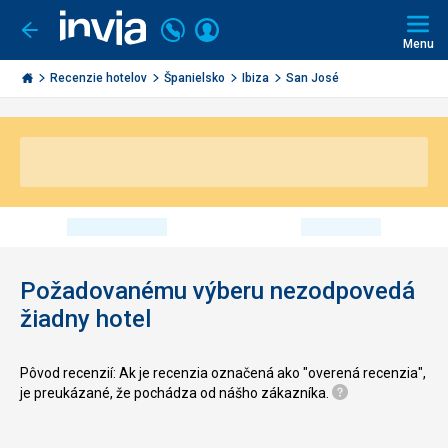
Volajte
Prihlásiť
Ísť
späť
+421
Menu
sa
2
Invia.sk
3221
Recenzie hotelov
Španielsko
Ibiza
San José
0491
Požadovanému výberu nezodpovedá
žiadny hotel
Pôvod recenzií: Ak je recenzia označená ako "overená recenzia",
je preukázané, že pochádza od nášho zákazníka.