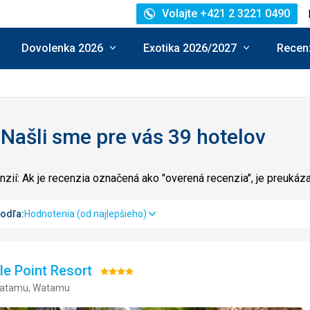
Volajte +421 2 3221 0490
Dovolenka 2026
Exotika 2026/2027
Recenz
 Našli sme pre vás 39 hotelov
zií: Ak je recenzia označená ako "overená recenzia", je preuká
podľa:
Hodnotenia (od najlepšieho)
e Point Resort
Hodnotenie:
Watamu, Watamu
4/5