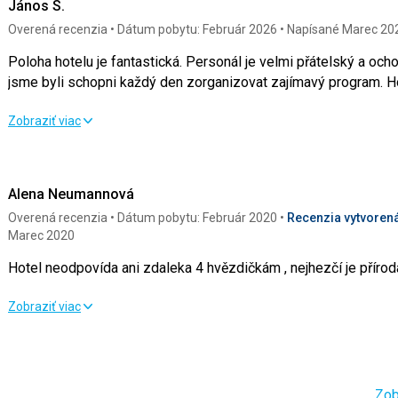
János S.
Overená recenzia
Dátum pobytu: Február 2026
Napísané Marec 20
Poloha hotelu je fantastická. Personál je velmi přátelský a oc
jsme byli schopni každý den zorganizovat zajímavý program. Ho
Poloha hotelu je fantastická. Personál je velmi přátelský a oc
Zobraziť viac
jsme byli schopni každý den zorganizovat zajímavý program. Ho
Strava
5,0
/ 5
Služby
Alena Neumannová
Ubytovanie
5,0
/ 5
Cena
Overená recenzia
Dátum pobytu: Február 2020
Recenzia vytvorená
Marec 2020
Okolie
5,0
/ 5
Hotel neodpovída ani zdaleka 4 hvězdičkám , nejhezčí je příroda
Hotel neodpovída ani zdaleka 4 hvězdičkám , nejhezčí je příroda
Pláž
Zobraziť viac
Je také skvělé pro plavání, relaxaci, šnorchlování, kanoistiku a
Strava
2,0
/ 5
Služby
pláže na pobřeží. Vzhledem k tomu, že se hotelová část přímo 
vedle mangrovového lesa, je zde neustálý proud vody v důsledku 
Ubytovanie
2,0
/ 5
Cena
ale při hlubším plavání často silný. Vyžaduje zvýšenou pozorno
Zob