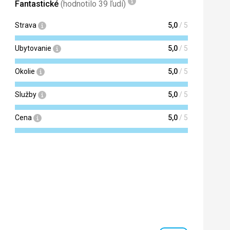
Fantastické
(hodnotilo 39 ľudí)
Strava
5,0
/ 5
Ubytovanie
5,0
/ 5
Okolie
5,0
/ 5
Služby
5,0
/ 5
Cena
5,0
/ 5