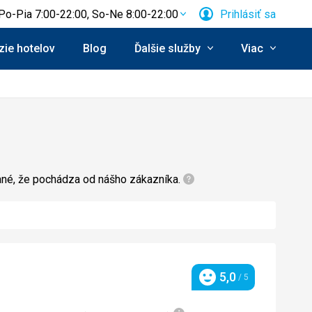
Po-Pia 7:00-22:00, So-Ne 8:00-22:00
Prihlásiť sa
ie hotelov
Blog
Ďalšie služby
Viac
zané, že pochádza od nášho zákazníka.
5,0
/ 5
Hodnotenie