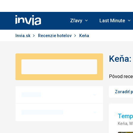
Zľavy
Last Minute
Invia.sk
Invia.sk
Recenzie hotelov
Keňa
Keňa:
Pôvod recen
Zoradiť 
Templ
Keňa, 