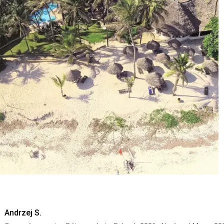
třeba se obrnit vůči místním prodejcům. Jakmile vstoupíte na plá
místnímu koloritu. Hotel je ale hlídán a zde je klid.
Strava
Rozmanité od místních specialit, přes Asii až o evropský stand
Ubytovanie
Pokoje prostorné, pohodlné.
Služby
Personál ochotný. Solidní angličtina. Poradí, pomohou...
Táto recenzia bola preložená automaticky pomocou Google Tra
Andrzej S.