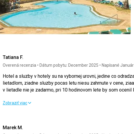
Tatiana F.
Overená recenzia
Dátum pobytu: December 2025
Napísané Január
Hotel a sluzby v hotely su na vybornej urovni, jedine co odradza od zajazdu je let nezodpovedajucim
lietadlom, ziadne sluzby pocas letu niesu zahrnute v cene, ziaadne obcerstvenie ani len pohar vody
v lietadle nie je zadarmo, pri 10 hodinovom lete by som ocenil 
Hotel a sluzby v hotely su na vybornej urovni, jedine co odradza od zajazdu je let nezodpovedajucim
Zobraziť viac
lietadlom, ziadne sluzby pocas letu niesu zahrnute v cene, ziaadne obcerstvenie ani len pohar vody
v lietadle nie je zadarmo, pri 10 hodinovom lete by som ocenil 
Marek M.
Strava
5,0
/ 5
Služby