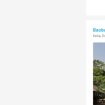
Baob
Keňa, D