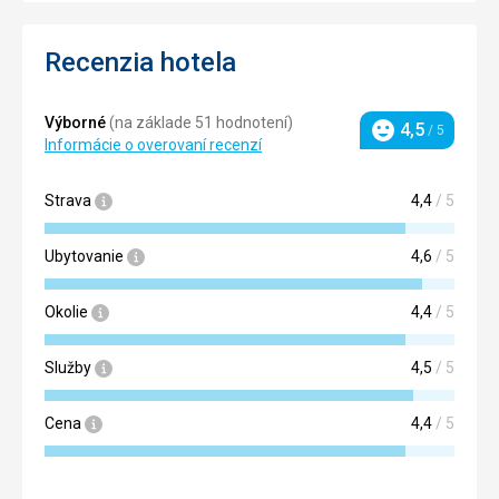
Recenzia hotela
Výborné
(na základe 51 hodnotení)
4,5
/ 5
Hodnotenie
Informácie o overovaní recenzí
Strava
4,4
/ 5
Ubytovanie
4,6
/ 5
Okolie
4,4
/ 5
Služby
4,5
/ 5
Cena
4,4
/ 5