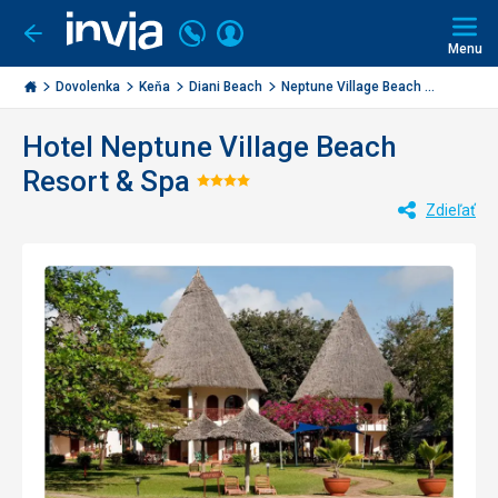
Volajte
Prihlásiť
Ísť
späť
+421
Menu
sa
2
Invia.sk
3221
Dovolenka
Keňa
Diani Beach
Neptune Village Beach ...
0477
Hotel Neptune Village Beach
Resort & Spa
Hodnotenie:
Zdieľať
4/5