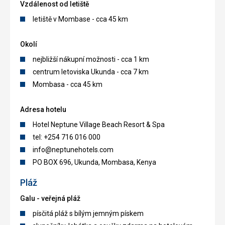
Vzdálenost od letiště
letiště v Mombase - cca 45 km
Okolí
nejbližší nákupní možnosti - cca 1 km
centrum letoviska Ukunda - cca 7 km
Mombasa - cca 45 km
Adresa hotelu
Hotel Neptune Village Beach Resort & Spa
tel: +254 716 016 000
info@neptunehotels.com
PO BOX 696, Ukunda, Mombasa, Kenya
Pláž
Galu - veřejná pláž
písčitá pláž s bílým jemným pískem