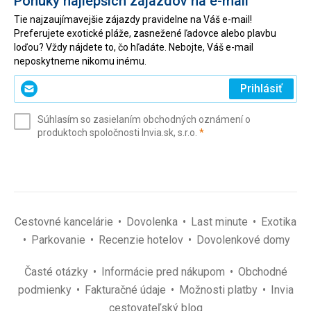
Ponuky najlepších zájazdov na e-mail
Tie najzaujímavejšie zájazdy pravidelne na Váš e-mail!
Preferujete exotické pláže, zasnežené ľadovce alebo plavbu
loďou? Vždy nájdete to, čo hľadáte. Nebojte, Váš e-mail
neposkytneme nikomu inému.
Zadajte
Prihlásiť
svoj
e-
Súhlasím so zasielaním obchodných oznámení o
mail
(povinné)
produktoch spoločnosti Invia.sk, s.r.o.
*
(povinné)
*
Cestovné kancelárie
Dovolenka
Last minute
Exotika
Parkovanie
Recenzie hotelov
Dovolenkové domy
Časté otázky
Informácie pred nákupom
Obchodné
podmienky
Fakturačné údaje
Možnosti platby
Invia
cestovateľský blog