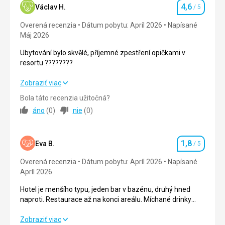
4,6
Václav H.
/ 5
Hodnotenie
Služby
5,0
/ 5
Overená recenzia
Dátum pobytu: Apríl 2026
Napísané
Máj 2026
Cena
5,0
/ 5
Ubytování bylo skvělé, příjemné zpestření opičkami v
resortu ????????
Pláž
Hezká, bílý písek
Ubytování bylo skvělé, příjemné zpestření opičkami v
Zobraziť viac
Strava
resortu ????????
Bola táto recenzia užitočná?
Výborná. Pestrá. Každý si vybere
áno
(
0
)
nie
(
0
)
Strava
5,0
/ 5
Ubytovanie
Je to moc krásný hotel, nejde nic vytknout všem
Ubytovanie
5,0
/ 5
moc doporučuji
1,8
Eva B.
/ 5
Hodnotenie
Služby
Okolie
4,0
/ 5
Každý si vybere co ho zaujme
Overená recenzia
Dátum pobytu: Apríl 2026
Napísané
Apríl 2026
Služby
5,0
/ 5
Táto recenzia bola preložená automaticky pomocou
Google Translate
Hotel je menšího typu, jeden bar v bazénu, druhý hned
Cena
4,0
/ 5
naproti. Restaurace až na konci areálu. Míchané drinky
velmi omezené, místní alkohol žádný, káva pouze ve
varných konvích ke snídani a k obědu. Pokud chcete kávu
Hotel je menšího typu, jeden bar v bazénu, druhý hned
Zobraziť viac
Pláž