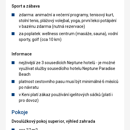
Sport a zábava
zdarma: animační a večerní programy, tenisový kurt,
stolní tenis, plážový volejbal, yoga, první lekci potápění
v bazénu zdarma (nutná rezervace)
za poplatek: wellness centrum (masáže, sauna), vodní
sporty, golf (cca 10 km)
Informace
nejživější ze 3 sousedících Neptune hotelů - je možné
využívat služby sousedícího hotelu Neptune Paradise
Beach
platnost cestovního pasu musí být minimálně 6 měsíců
po návratu
v Keni platí zákaz používání igelitových sáčků (platí i
pro dovoz)
Pokoje
Dvoulůžkový pokoj superior, výhled zahrada