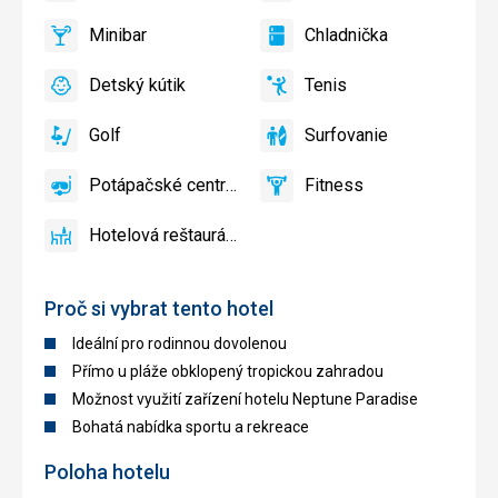
a
Minibar
Chladnička
slnečníky
áno
Minibar,
áno
Chladnička
pri
Bar
Detský kútik
Tenis
bazéne
áno
Detský
áno
Tenis,
zadarmo
kútik,
Volejbal
Golf
Surfovanie
Detské
áno
Golf
áno
Surfovanie
ihrisko,
Potápačské centrum
Fitness
Detský
áno
Potápačské
áno
Fitness
bazén
centrum
Hotelová reštaurácia
áno
Hotelová
reštaurácia
Proč si vybrat tento hotel
Ideální pro rodinnou dovolenou
Přímo u pláže obklopený tropickou zahradou
Možnost využití zařízení hotelu Neptune Paradise
Bohatá nabídka sportu a rekreace
Poloha hotelu