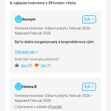
6
. najlepšie hodnotený z
39
hotelov v Keňa
5,0
Anonym
/ 5
Hodnotenie
Overená recenzia
Dátum pobytu: Február 2026
Napísané Február 2026
Byl to dobře zorganizovaný a bezproblémový výlet.
Byl to dobře zorganizovaný a bezproblémový výlet.
Zobraziť viac
Bola táto recenzia užitočná?
Strava
5,0
/ 5
áno
(
0
)
nie
(
1
)
Ubytovanie
5,0
/ 5
Okolie
5,0
/ 5
5,0
Helena B.
/ 5
Hodnotenie
Služby
5,0
/ 5
Overená recenzia
Dátum pobytu: Február 2026
Napísané Február 2026
Cena
5,0
/ 5
Upravené v súlade s
Pravidlá