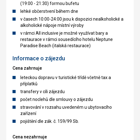
(19:00 - 21:30) formou bufetu
lehké občerstvení během dne
v časech 10:00-24:00 jsou k dispozici nealkoholické a
alkoholické nápoje místní výroby
v rámci All inclusive je možné využívat bary a
restaurace v rámci sousedícího hotelu Neptune
Paradise Beach (italská restaurace)
Informace o zájezdu
Cena zahrnuje
leteckou dopravu v turistické třídě včetně tax a
příplatků
transfery v cíli zájezdu
počet noclehů dle smlouvy o zájezdu
stravování v rozsahu uvedeném u ubytovacího
zařízení
pojištění dle zák. č. 159/99 Sb.
Cena nezahrnuje