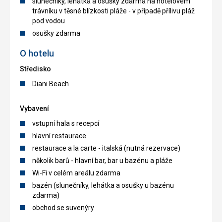
slunečníky, lehátka a osušky zdarma na hotelovém
trávníku v těsné blízkosti pláže - v případě přílivu pláž
pod vodou
osušky zdarma
O hotelu
Středisko
Diani Beach
Vybavení
vstupní hala s recepcí
hlavní restaurace
restaurace a la carte - italská (nutná rezervace)
několik barů - hlavní bar, bar u bazénu a pláže
Wi-Fi v celém areálu zdarma
bazén (slunečníky, lehátka a osušky u bazénu
zdarma)
obchod se suvenýry