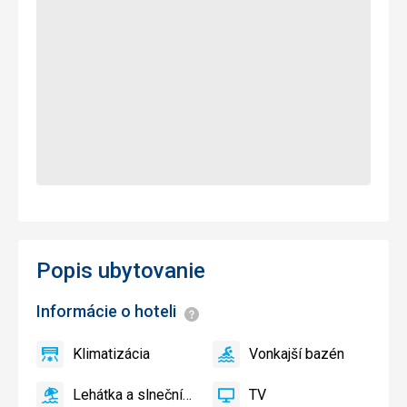
Popis ubytovanie
Informácie o hoteli
Informácie
Klimatizácia
Vonkajší bazén
áno
Klimatizácia
áno
Vonkajší
bazén
Lehátka a slnečníky pri bazéne zadarmo
TV
áno
Lehátka
áno
TV