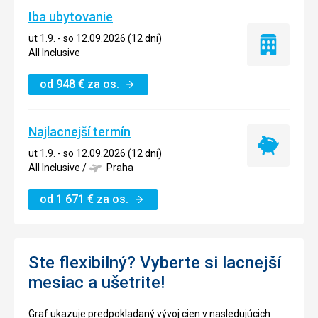
Iba ubytovanie
ut 1.9. - so 12.09.2026 (12 dní)
Iba
All Inclusive
ubytovanie
od
948
€
za os.
Najlacnejší termín
Najlacnejší
ut 1.9. - so 12.09.2026 (12 dní)
termín
All Inclusive
/
Praha
od
1 671
€
za os.
Ste flexibilný? Vyberte si lacnejší
mesiac a ušetrite!
Graf ukazuje predpokladaný vývoj cien v nasledujúcich