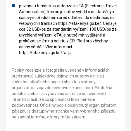
povinnou turistickou autorizaci eTA (Electronic Travel
Authorisation), kterou je nutné vyřídit s dostatečným
časovým předstihem před odletem do destinace, na
webových stránkách https://etakenya.go.ke/. Cena je
cca 32 USD/os za standardní vyřízení, 100 USD/os za
urychlené vyřízení. eTA je nutné mít vytištěné a
prokázat se jím na odletu z ČR. Platí pro všechny
osoby vč. dětí. Více informací:
https://etakenya.go.ke/faqs
Popisy, recenzie a fotografie uvedené v informáciách
predstavujú subjektívne dojmy ich autorov a nie sú
súčasťou oficiálneho popisu objektu zo strany
organizátora zájazdu (cestovnej kancelárie). Skutočná
podoba izieb a ich vybavenia sa môže od uvedených
informácií líšiť, za čo spoločnosť Invia nenesie
zodpovednosť. Oficiálny popis poskytnutý organizátorom
zájazdu je dostupný na stránke vami vybraného zájazdu
po zadaní termínu, o ktorý máte záujem.