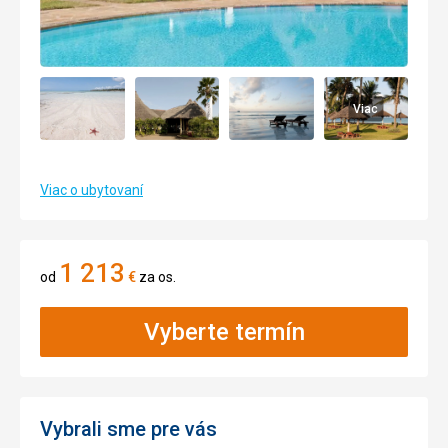
Viac
Viac o ubytovaní
1 213
od
€
za os.
Vyberte termín
Vybrali sme pre vás