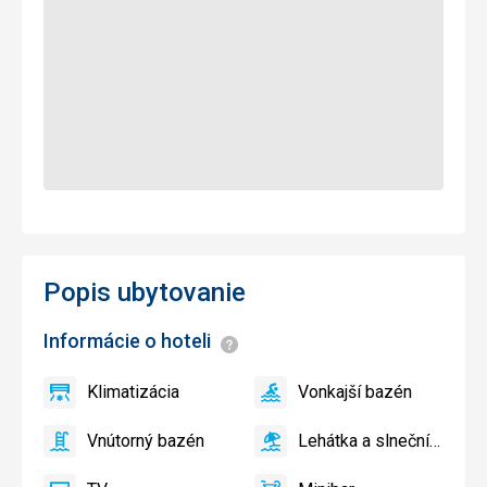
Popis ubytovanie
Informácie o hoteli
Informácie
Klimatizácia
Vonkajší bazén
áno
Klimatizácia
áno
Vonkajší
bazén
Vnútorný bazén
Lehátka a slnečníky pri bazéne zadarmo
áno
Vnútorný
áno
Lehátka
bazén
a