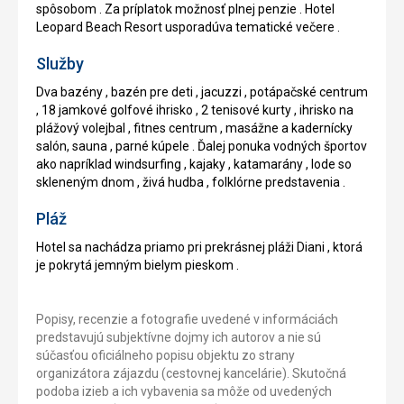
spôsobom . Za príplatok možnosť plnej penzie . Hotel
Leopard Beach Resort usporadúva tematické večere .
Služby
Dva bazény , bazén pre deti , jacuzzi , potápačské centrum
, 18 jamkové golfové ihrisko , 2 tenisové kurty , ihrisko na
plážový volejbal , fitnes centrum , masážne a kadernícky
salón, sauna , parné kúpele . Ďalej ponuka vodných športov
ako napríklad windsurfing , kajaky , katamarány , lode so
skleneným dnom , živá hudba , folklórne predstavenia .
Pláž
Hotel sa nachádza priamo pri prekrásnej pláži Diani , ktorá
je pokrytá jemným bielym pieskom .
Popisy, recenzie a fotografie uvedené v informáciách
predstavujú subjektívne dojmy ich autorov a nie sú
súčasťou oficiálneho popisu objektu zo strany
organizátora zájazdu (cestovnej kancelárie). Skutočná
podoba izieb a ich vybavenia sa môže od uvedených