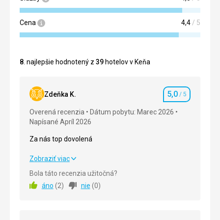
Cena
4,4
/ 5
8
. najlepšie hodnotený z
39
hotelov v Keňa
5,0
Zdeňka K.
/ 5
Hodnotenie
Overená recenzia
Dátum pobytu: Marec 2026
Napísané Apríl 2026
Za nás top dovolená
Za nás top dovolená
Zobraziť viac
Bola táto recenzia užitočná?
Strava
5,0
/ 5
áno
(
2
)
nie
(
0
)
Ubytovanie
5,0
/ 5
Okolie
5,0
/ 5