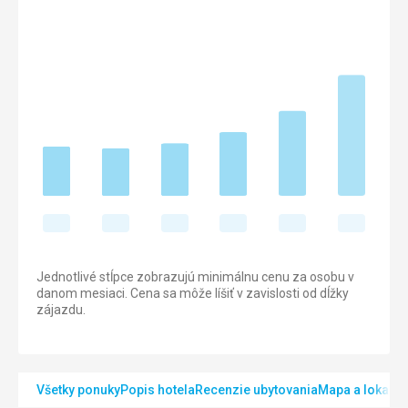
Jednotlivé stĺpce zobrazujú minimálnu cenu za osobu v
danom mesiaci. Cena sa môže líšiť v zavislosti od dĺžky
zájazdu.
Všetky ponuky
Popis hotela
Recenzie ubytovania
Mapa a lokalita