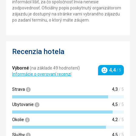
informácií líšiť, za čo spoločnosť Invia nenesie
zodpovednosť. Oficiálny popis poskytnutý organizátorom
zájazdu je dostupný na stránke vami vybraného zájazdu
po zadaní termínu, o ktorý máte záujem.
Recenzia hotela
Výborné
(na základe 49 hodnotení)
4,4
/ 5
Hodnotenie
Informácie o overovaní recenzí
Strava
4,3
/ 5
Ubytovanie
4,5
/ 5
Okolie
4,2
/ 5
Služby
4,5
/ 5