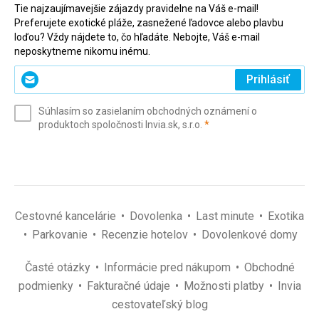
Tie najzaujímavejšie zájazdy pravidelne na Váš e-mail!
Preferujete exotické pláže, zasnežené ľadovce alebo plavbu
loďou? Vždy nájdete to, čo hľadáte. Nebojte, Váš e-mail
neposkytneme nikomu inému.
Zadajte
Prihlásiť
svoj
e-
Súhlasím so zasielaním obchodných oznámení o
mail
(povinné)
produktoch spoločnosti Invia.sk, s.r.o.
*
(povinné)
*
Cestovné kancelárie
Dovolenka
Last minute
Exotika
Parkovanie
Recenzie hotelov
Dovolenkové domy
Časté otázky
Informácie pred nákupom
Obchodné
podmienky
Fakturačné údaje
Možnosti platby
Invia
cestovateľský blog