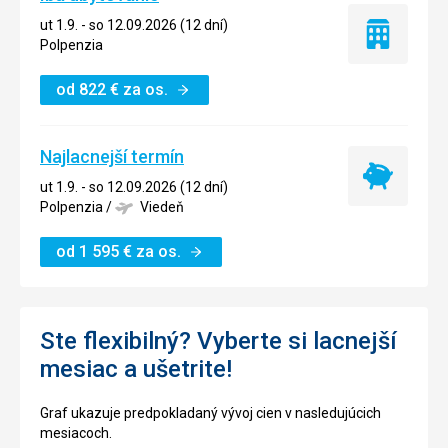
ut 1.9. - so 12.09.2026 (12 dní)
Iba
Polpenzia
ubytovanie
od
822
€
za os.
Najlacnejší termín
Najlacnejší
ut 1.9. - so 12.09.2026 (12 dní)
termín
Polpenzia
/
Viedeň
od
1 595
€
za os.
Ste flexibilný? Vyberte si lacnejší
mesiac a ušetrite!
Graf ukazuje predpokladaný vývoj cien v nasledujúcich
mesiacoch.