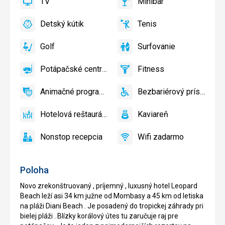
TV
Minibar
slnečníky
áno
TV
áno
Minibar,
pri
Bar
Detský kútik
Tenis
bazéne
áno
Detský
áno
Tenis,
zadarmo,
kútik,
Volejbal
Lehátka
Golf
Surfovanie
Detské
áno
Golf
áno
Surfovanie
a
ihrisko,
slnečníky
Potápačské centrum
Fitness
Detský
áno
Potápačské
áno
na
Fitness
bazén
centrum
pláži
Animačné programy
Bezbariérový prístup
zadarmo
áno
Animačné
áno
Bezbariérový
programy
prístup
Hotelová reštaurácia
Kaviareň
áno
Hotelová
áno
Kaviareň
reštaurácia
Nonstop recepcia
Wifi zadarmo
áno
Nonstop
áno
Wifi
recepcia
zadarmo
Poloha
Novo zrekonštruovaný , príjemný , luxusný hotel Leopard
Beach leží asi 34 km južne od Mombasy a 45 km od letiska
na pláži Diani Beach . Je posadený do tropickej záhrady pri
bielej pláži . Blízky korálový útes tu zaručuje raj pre