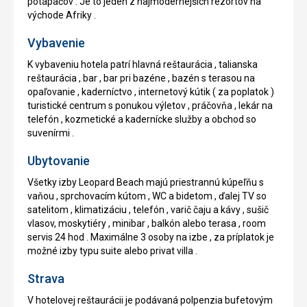
potápačov . Je to jeden z najmodernejších rezortov na
východe Afriky .
Vybavenie
K vybaveniu hotela patrí hlavná reštaurácia , talianska
reštaurácia , bar , bar pri bazéne , bazén s terasou na
opaľovanie , kaderníctvo , internetový kútik ( za poplatok )
turistické centrum s ponukou výletov , práčovňa , lekár na
telefón , kozmetické a kadernícke služby a obchod so
suvenírmi .
Ubytovanie
Všetky izby Leopard Beach majú priestrannú kúpeľňu s
vaňou , sprchovacím kútom , WC a bidetom , ďalej TV so
satelitom , klimatizáciu , telefón , varič čaju a kávy , sušič
vlasov, moskytiéry , minibar , balkón alebo terasa , room
servis 24 hod . Maximálne 3 osoby na izbe , za príplatok je
možné izby typu suite alebo privat villa .
Strava
V hotelovej reštaurácii je podávaná polpenzia bufetovým