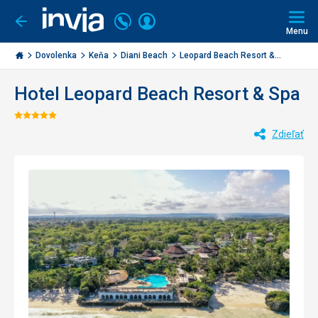
Volajte
Prihlásiť
Ísť
späť
+421
Menu
sa
2
Invia.sk
3221
Dovolenka
Keňa
Diani Beach
Leopard Beach Resort &...
0477
Hotel Leopard Beach Resort & Spa
Hodnotenie:
Zdieľať
5/5