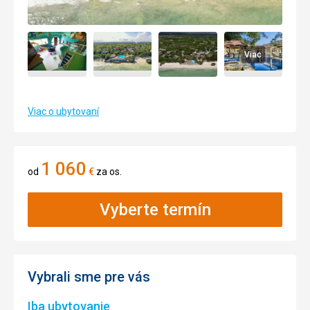
Viac
Viac o ubytovaní
1 060
od
€
za os.
Vyberte termín
Vybrali sme pre vás
Iba ubytovanie