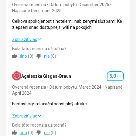
Overená recenzia
Dátum pobytu: December 2025
Napísané December 2025
Celkova spokojenost s hotelem i nabizenymi sluzbami. Ke
zlepseni snad dostupnejsi wifi na pokojich.
Celkova spokojenost s hotelem i nabizenymi sluzbami. Ke
Zobraziť viac
zlepseni snad dostupnejsi wifi na pokojich.
Bola táto recenzia užitočná?
áno
(
0
)
nie
(
0
)
Strava
5,0
/ 5
Ubytovanie
4,0
/ 5
5,0
Agnieszka Gisges-Braun
/ 5
Hodnotenie
Okolie
5,0
/ 5
Overená recenzia
Dátum pobytu: Marec 2024
Napísané
Apríl 2024
Služby
5,0
/ 5
Fantastický, relaxační pobyt plný atrakcí
Cena
5,0
/ 5
Fantastický, relaxační pobyt plný atrakcí
Zobraziť viac
Strava
Bola táto recenzia užitočná?
Strava
5,0
/ 5
Skvela, velky vyber jidel.
áno
(
0
)
nie
(
0
)