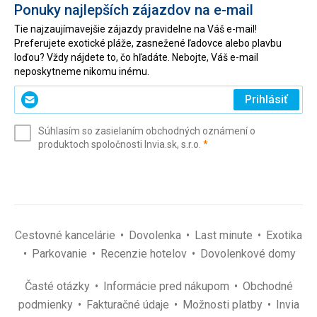
Ponuky najlepších zájazdov na e-mail
Tie najzaujímavejšie zájazdy pravidelne na Váš e-mail!
Preferujete exotické pláže, zasnežené ľadovce alebo plavbu
loďou? Vždy nájdete to, čo hľadáte. Nebojte, Váš e-mail
neposkytneme nikomu inému.
Zadajte
Prihlásiť
svoj
e-
Súhlasím so zasielaním obchodných oznámení o
mail
(povinné)
produktoch spoločnosti Invia.sk, s.r.o.
*
(povinné)
*
Cestovné kancelárie
Dovolenka
Last minute
Exotika
Parkovanie
Recenzie hotelov
Dovolenkové domy
Časté otázky
Informácie pred nákupom
Obchodné
podmienky
Fakturačné údaje
Možnosti platby
Invia