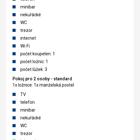
minibar
nekuřácké
WC
trezor
internet
Wi-Fi
počet koupelen: 1
počet ložnic: 1
počet lůžek: 3
Pokoj pro 2 osoby - standard
1x ložnice: 1x manželská postel
TV
telefon
minibar
nekuřácké
WC
trezor