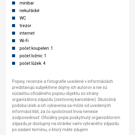
minibar
nekuřácké
WC
trezor
internet
Wi-Fi
počet koupelen: 1
počet ložnic: 1
počet lůžek: 4
Popisy, recenzie a fotografie uvedené v informáciách
predstavujú subjektívne dojmy ich autorov a nie sú
súčasťou oficiálneho popisu objektu zo strany
organizátora zájazdu (cestovnej kancelárie). Skutočná
podoba izieb a ich vybavenia sa môže od uvedených
informácií líšiť, za čo spoločnosť Invia nenesie
zodpovednosť. Oficiálny popis poskytnutý organizátorom
zájazdu je dostupný na stránke vami vybraného zájazdu
po zadaní termínu, o ktorý máte záujem.