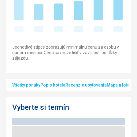
Jednotlivé stĺpce zobrazujú minimálnu cenu za osobu v
danom mesiaci. Cena sa môže líšiť v zavislosti od dĺžky
zájazdu.
Všetky ponuky
Popis hotela
Recenzie ubytovania
Mapa a lokalita
Vyberte si termín