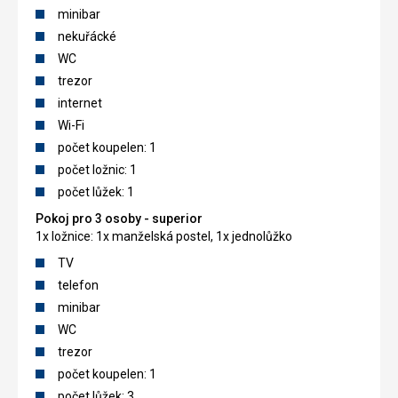
minibar
nekuřácké
WC
trezor
internet
Wi-Fi
počet koupelen: 1
počet ložnic: 1
počet lůžek: 1
Pokoj pro 3 osoby - superior
1x ložnice: 1x manželská postel, 1x jednolůžko
TV
telefon
minibar
WC
trezor
počet koupelen: 1
počet lůžek: 3