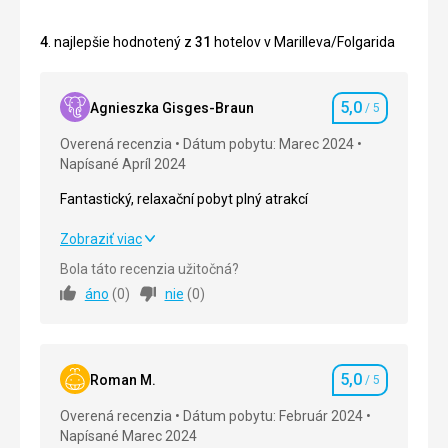
4
. najlepšie hodnotený z
31
hotelov v Marilleva/Folgarida
5,0
Agnieszka Gisges-Braun
/ 5
Hodnotenie
Overená recenzia
Dátum pobytu: Marec 2024
Napísané Apríl 2024
Fantastický, relaxační pobyt plný atrakcí
Fantastický, relaxační pobyt plný atrakcí
Zobraziť viac
Bola táto recenzia užitočná?
Strava
5,0
/ 5
áno
(
0
)
nie
(
0
)
Ubytovanie
5,0
/ 5
Okolie
5,0
/ 5
5,0
Roman M.
/ 5
Hodnotenie
Služby
5,0
/ 5
Overená recenzia
Dátum pobytu: Február 2024
Napísané Marec 2024
Cena
5,0
/ 5