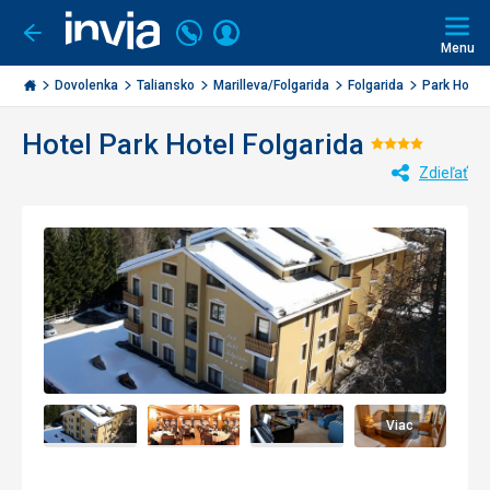
Volajte
Prihlásiť
Ísť
späť
+421
Menu
sa
2
Invia.sk
3221
Dovolenka
Taliansko
Marilleva/Folgarida
Folgarida
Park Hotel 
0477
Hotel Park Hotel Folgarida
Hodnoten
Zdieľať
4/5
Viac