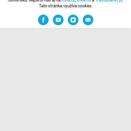
Slovensku. Nájdete nás aj na
Invia.cz
,
Invia.hu
a
Travelplanet.pl
.
Tato stránka využíva
cookies
.
Facebook
YouTube
Instagram
Odporučiť