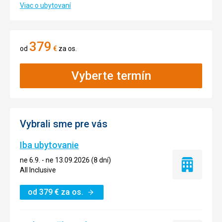
Viac o ubytovaní
379
od
€
za os.
Vyberte termín
Vybrali sme pre vás
Iba ubytovanie
ne 6.9. - ne 13.09.2026 (8 dní)
Iba
All Inclusive
ubytovanie
od
379
€
za os.