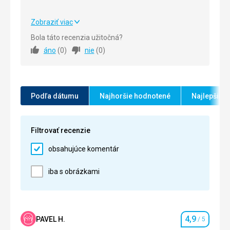
Zobraziť viac
Strava
5,0
/ 5
Bola táto recenzia užitočná?
áno
(
0
)
nie
(
0
)
Ubytovanie
5,0
/ 5
Okolie
5,0
/ 5
Služby
5,0
/ 5
Podľa dátumu
Najhoršie hodnotené
Najlepšie 
Cena
5,0
/ 5
Filtrovať recenzie
obsahujúce komentár
iba s obrázkami
4,9
PAVEL H.
/ 5
Hodnotenie