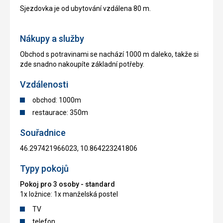
Sjezdovka je od ubytování vzdálena 80 m.
Nákupy a služby
Obchod s potravinami se nachází 1000 m daleko, takže si
zde snadno nakoupíte základní potřeby.
Vzdálenosti
obchod: 1000m
restaurace: 350m
Souřadnice
46.297421966023, 10.864223241806
Typy pokojů
Pokoj pro 3 osoby - standard
1x ložnice: 1x manželská postel
TV
telefon