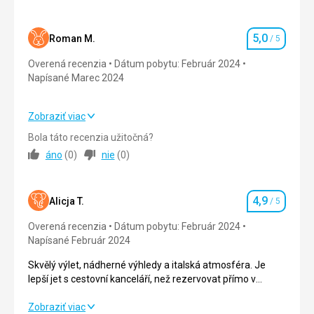
Ubytovanie
Ubytovanie
5,0
/ 5
Pokoj maly, ale s dostatecnym uloznym prostorem. Slabsi
zvukova izolace se sousednimi pokoji.
5,0
Okolie
5,0
/ 5
Roman M.
/ 5
Hodnotenie
Táto recenzia bola preložená automaticky pomocou
Overená recenzia
Dátum pobytu: Február 2024
Služby
5,0
/ 5
Google Translate
Napísané Marec 2024
Cena
5,0
/ 5
Zobraziť viac
Strava
5,0
/ 5
Bola táto recenzia užitočná?
áno
(
0
)
nie
(
0
)
Ubytovanie
5,0
/ 5
Okolie
5,0
/ 5
4,9
Alicja T.
/ 5
Hodnotenie
Služby
5,0
/ 5
Overená recenzia
Dátum pobytu: Február 2024
Napísané Február 2024
Cena
5,0
/ 5
Skvělý výlet, nádherné výhledy a italská atmosféra. Je
lepší jet s cestovní kanceláří, než rezervovat přímo v
hotelu, protože je to levnější.
Skvělý výlet, nádherné výhledy a italská atmosféra. Je
Zobraziť viac