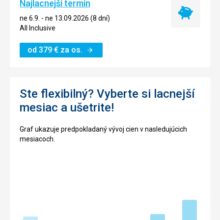
Najlacnejší termín
Najlacnejší
ne 6.9. - ne 13.09.2026 (8 dní)
termín
All Inclusive
od
379
€
za os.
Ste flexibilný? Vyberte si lacnejší
mesiac a ušetrite!
Graf ukazuje predpokladaný vývoj cien v nasledujúcich
mesiacoch.