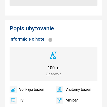
Popis ubytovanie
Informácie o hoteli
Informácie
Vzdialenosť
od
zjazdovky
100 m
Zjazdovka
Vonkajší bazén
Vnútorný bazén
áno
Vonkajší
áno
Vnútorný
bazén
bazén
TV
Minibar
áno
TV
áno
Minibar,