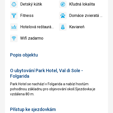
Bar
Detský kútik
Kľudná lokalita
áno
Detský
áno
Kľudná
kútik,
lokalita
Fitness
Domáce zvieratá povole
Detské
áno
Fitness
áno
Domáce
ihrisko,
zvieratá
Hotelová reštaurácia
Kaviareň
Detský
povolené
áno
Hotelová
áno
Kaviareň
bazén
reštaurácia
Wifi zadarmo
áno
Wifi
zadarmo
Popis objektu
O ubytování Park Hotel, Val di Sole -
Folgarida
Park Hotel se nachází v Folgarida a nabízí hostům
pohodlnou základnu pro objevování okolí.Sjezdovka je
vzdálena 80 m.
Přístup ke sjezdovkám