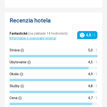
Recenzia hotela
Fantastické
(na základe 14 hodnotení)
4,8
/ 5
Hodnotenie
Informácie o overovaní recenzí
Strava
5,0
/ 5
Ubytovanie
4,5
/ 5
Okolie
4,9
/ 5
Služby
4,8
/ 5
Cena
4,7
/ 5