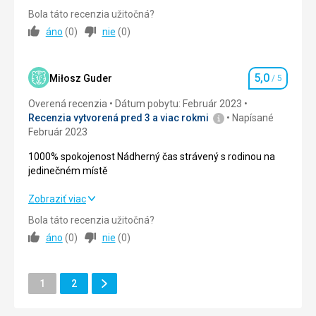
lepší jet s cestovní kanceláří, než rezervovat přímo v
Bola táto recenzia užitočná?
hotelu, protože je to levnější.
áno
(
0
)
nie
(
0
)
Strava
5,0
/ 5
5,0
Ubytovanie
4,0
/ 5
Miłosz Guder
/ 5
Hodnotenie
Overená recenzia
Dátum pobytu: Február 2023
Okolie
5,0
/ 5
Recenzia vytvorená pred 3 a viac rokmi
Napísané
Február 2023
Služby
5,0
/ 5
1000% spokojenost Nádherný čas strávený s rodinou na
Cena
5,0
/ 5
jedinečném místě
1000% spokojenost Nádherný čas strávený s rodinou na
Zobraziť viac
Pláž
jedinečném místě
nelze použít
Bola táto recenzia užitočná?
áno
(
0
)
nie
(
0
)
Strava
Strava
5,0
/ 5
Jídlo, večeře, mnoho chutných jídel, jen trochu pozdě 09:15
Ubytovanie
5,0
/ 5
Ubytovanie
Ďalšie
Stránka
Stránka
1
2
Postele byly pohodlné, čisté, ložní prádlo se měnilo
Stránka
Služby
5,0
/ 5
obden.Doporučuji