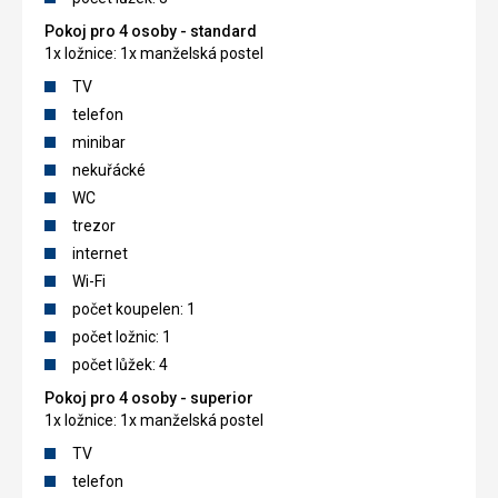
Pokoj pro 4 osoby - standard
1x ložnice: 1x manželská postel
TV
telefon
minibar
nekuřácké
WC
trezor
internet
Wi-Fi
počet koupelen: 1
počet ložnic: 1
počet lůžek: 4
Pokoj pro 4 osoby - superior
1x ložnice: 1x manželská postel
TV
telefon