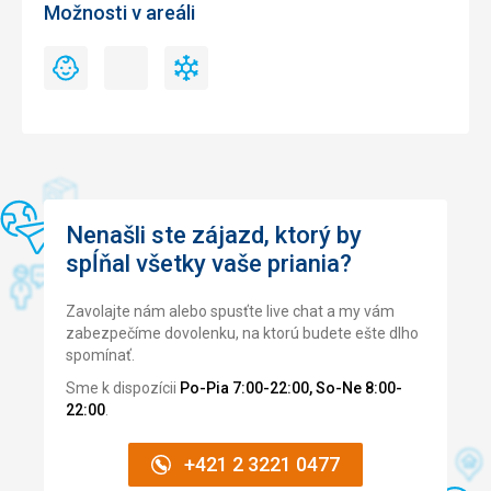
Možnosti v areáli
Detský
Nočné
Umelé
Detský
Nočné
Umelé
park
lyžovanie
zasnežovanie
park
lyžovanie
zasnežovanie
Nenašli ste zájazd, ktorý by
spĺňal všetky vaše priania?
Zavolajte nám alebo spusťte live chat a my vám
zabezpečíme dovolenku, na ktorú budete ešte dlho
spomínať.
Sme k dispozícii
Po-Pia 7:00-22:00, So-Ne 8:00-
22:00
.
+421 2 3221 0477