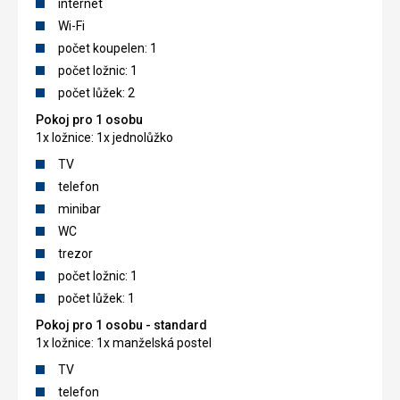
internet
Wi-Fi
počet koupelen: 1
počet ložnic: 1
počet lůžek: 2
Pokoj pro 1 osobu
1x ložnice: 1x jednolůžko
TV
telefon
minibar
WC
trezor
počet ložnic: 1
počet lůžek: 1
Pokoj pro 1 osobu - standard
1x ložnice: 1x manželská postel
TV
telefon