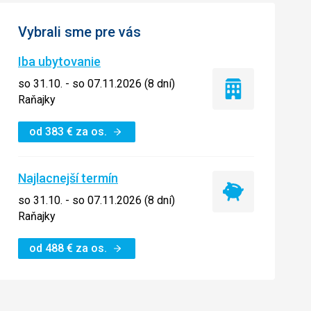
Vybrali sme pre vás
Iba ubytovanie
so 31.10. - so 07.11.2026 (8 dní)
Iba
Raňajky
ubytovanie
od
383
€
za os.
Najlacnejší termín
Najlacnejší
so 31.10. - so 07.11.2026 (8 dní)
termín
Raňajky
od
488
€
za os.