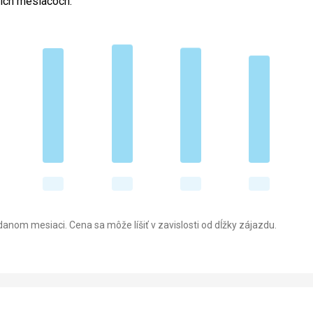
cich mesiacoch.
anom mesiaci. Cena sa môže líšiť v zavislosti od dĺžky zájazdu.