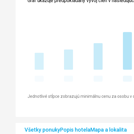
Graf ukazuje predpokladaný vývoj cien v nasledujú
Jednotlivé stĺpce zobrazujú minimálnu cenu za osobu v d
Všetky ponuky
Popis hotela
Mapa a lokalita