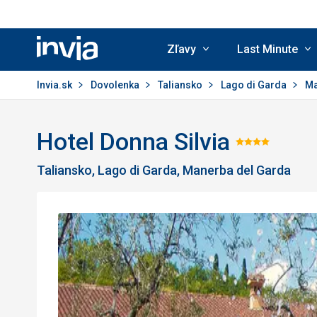
Zľavy
Last Minute
Invia.sk
Invia.sk
Dovolenka
Taliansko
Lago di Garda
Ma
Hotel Donna Silvia
Hodnot
Taliansko, Lago di Garda, Manerba del Garda
4/5