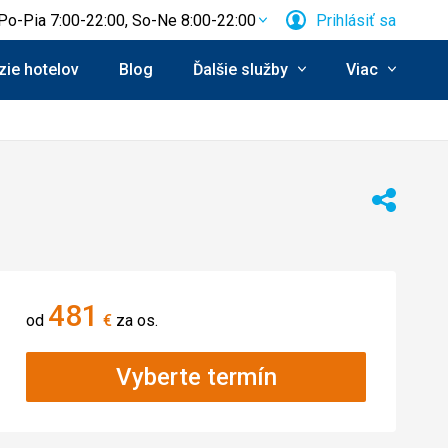
Po-Pia 7:00-22:00, So-Ne 8:00-22:00
Prihlásiť sa
ie hotelov
Blog
Ďalšie služby
Viac
Zdieľať
481
od
€
za os.
Vyberte termín