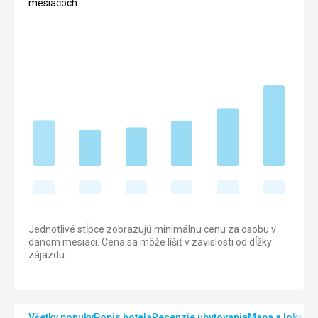
mesiacoch.
Jednotlivé stĺpce zobrazujú minimálnu cenu za osobu v
danom mesiaci. Cena sa môže líšiť v zavislosti od dĺžky
zájazdu.
Všetky ponuky
Popis hotela
Recenzie ubytovania
Mapa a lokalita