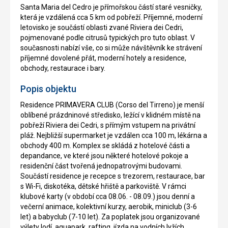
Santa Maria del Cedro je přímořskou částí staré vesničky,
která je vzdálená cca 5 km od pobřeží. Příjemné, moderní
letovisko je součástí oblasti zvané Riviera dei Cedri,
pojmenované podle citrusů typických pro tuto oblast. V
současnosti nabízí vše, co si může návštěvník ke strávení
příjemné dovolené přát, moderní hotely a residence,
obchody, restaurace i bary.
Popis objektu
Residence PRIMAVERA CLUB (Corso del Tirreno) je menší
oblíbené prázdninové středisko, ležící v klidném místě na
pobřeží Riviera dei Cedri, s přímým vstupem na privátní
pláž. Nejbližší supermarket je vzdálen cca 100 m, lékárna a
obchody 400 m. Komplex se skládá z hotelové části a
depandance, ve které jsou některé hotelové pokoje a
residenční část tvořená jednopatrovými budovami.
Součástí residence je recepce s trezorem, restaurace, bar
s Wi-Fi, diskotéka, dětské hřiště a parkoviště. V rámci
klubové karty (v období cca 08.06. - 08.09.) jsou denní a
večerní animace, kolektivní kurzy, aerobik, miniclub (3-6
let) a babyclub (7-10 let). Za poplatek jsou organizované
výlety lodí, aquapark, rafting, jízda na vodních lyžích,