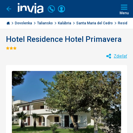
Volajte
Prihlásiť
Ísť
späť
+421
Menu
sa
2
Invia.sk
3221
Dovolenka
Taliansko
Kalábria
Santa Maria del Cedro
Residence
0477
Hotel Residence Hotel Primavera
Hodnotenie:
Zdieľať
3/5