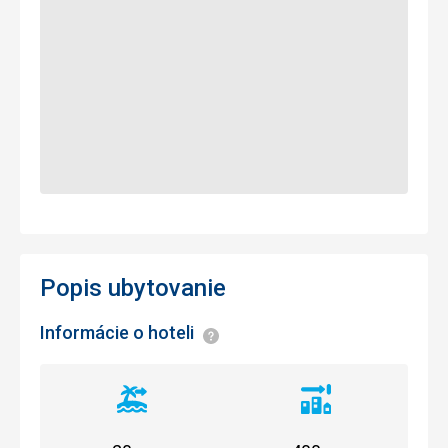
Popis ubytovanie
Informácie o hoteli
Informácie
Vzdialenosť
Vzdialenosť
od
od
pláže
centra