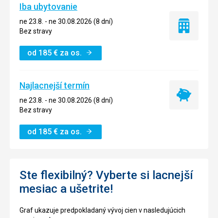
Iba ubytovanie
ne 23.8. - ne 30.08.2026 (8 dní)
Iba
Bez stravy
ubytovanie
od
185
€
za os.
Najlacnejší termín
Najlacnejší
ne 23.8. - ne 30.08.2026 (8 dní)
termín
Bez stravy
od
185
€
za os.
Ste flexibilný? Vyberte si lacnejší
mesiac a ušetrite!
Graf ukazuje predpokladaný vývoj cien v nasledujúcich