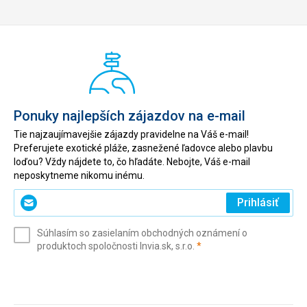
Ponuky najlepších zájazdov na e-mail
Tie najzaujímavejšie zájazdy pravidelne na Váš e-mail!
Preferujete exotické pláže, zasnežené ľadovce alebo plavbu
loďou? Vždy nájdete to, čo hľadáte. Nebojte, Váš e-mail
neposkytneme nikomu inému.
Zadajte
Prihlásiť
svoj
e-
Súhlasím so zasielaním obchodných oznámení o
mail
(povinné)
produktoch spoločnosti Invia.sk, s.r.o.
*
(povinné)
*