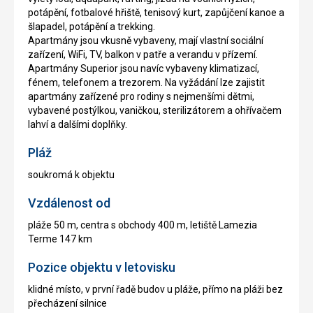
potápění, fotbalové hřiště, tenisový kurt, zapůjčení kanoe a
šlapadel, potápění a trekking.
Apartmány jsou vkusně vybaveny, mají vlastní sociální
zařízení, WiFi, TV, balkon v patře a verandu v přízemí.
Apartmány Superior jsou navíc vybaveny klimatizací,
fénem, telefonem a trezorem. Na vyžádání lze zajistit
apartmány zařízené pro rodiny s nejmenšími dětmi,
vybavené postýlkou, vaničkou, sterilizátorem a ohřívačem
lahví a dalšími doplňky.
Pláž
soukromá k objektu
Vzdálenost od
pláže 50 m, centra s obchody 400 m, letiště Lamezia
Terme 147 km
Pozice objektu v letovisku
klidné místo, v první řadě budov u pláže, přímo na pláži bez
přecházení silnice