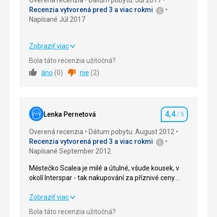
Overená recenzia
Dátum pobytu: Júl 2017
Recenzia vytvorená pred 3 a viac rokmi
Napísané Júl 2017
Zobraziť viac
Strava
4,0
/ 5
Bola táto recenzia užitočná?
áno
(
0
)
nie
(
2
)
Ubytovanie
4,0
/ 5
Okolie
4,0
/ 5
4,4
Služby
4,0
/ 5
Lenka Pernetová
/ 5
Hodnotenie
Overená recenzia
Dátum pobytu: August 2012
Cena
4,0
/ 5
Recenzia vytvorená pred 3 a viac rokmi
Napísané September 2012
Městečko Scalea je milé a útulné, všude kousek, v
okolí Interspar - tak nakupování za příznivé ceny.
Okolí překrásné. Měli jsme balkon, kam nám celý
den nesvítilo sluníčko, tak jsme měli krásný stín i
Městečko Scalea je milé a útulné, všude kousek, v
Zobraziť viac
přez den. Moře neskutečně čisté. Celkově jsem
okolí Interspar - tak nakupování za příznivé ceny.
Bola táto recenzia užitočná?
velmi spokojena - přemýšlím, že příští rok bychom
Okolí překrásné. Měli jsme balkon, kam nám celý