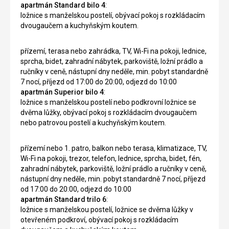
apartmán Standard bilo 4
:
ložnice s manželskou postelí, obývací pokoj s rozkládacím
dvougaučem a kuchyňským koutem.
přízemí, terasa nebo zahrádka, TV, Wi-Fi na pokoji, lednice,
sprcha, bidet, zahradní nábytek, parkoviště, ložní prádlo a
ručníky v ceně, nástupní dny neděle, min. pobyt standardně
7 nocí, příjezd od 17:00 do 20:00, odjezd do 10:00
apartmán Superior bilo 4
:
ložnice s manželskou postelí nebo podkrovní ložnice se
dvěma lůžky, obývací pokoj s rozkládacím dvougaučem
nebo patrovou postelí a kuchyňským koutem.
přízemí nebo 1. patro, balkon nebo terasa, klimatizace, TV,
Wi-Fi na pokoji, trezor, telefon, lednice, sprcha, bidet, fén,
zahradní nábytek, parkoviště, ložní prádlo a ručníky v ceně,
nástupní dny neděle, min. pobyt standardně 7 nocí, příjezd
od 17:00 do 20:00, odjezd do 10:00
apartmán Standard trilo 6
:
ložnice s manželskou postelí, ložnice se dvěma lůžky v
otevřeném podkroví, obývací pokoj s rozkládacím