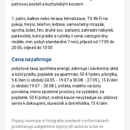
patrovou postelí a kuchyňským koutem.
1. patro, balkon nebo terasa, klimatizace, TV, Wi-Fi na
pokoji, trezor, telefon, lednice, samostatný mrazák,
sprcha, bidet, fén, druhé soc. zařízení, zahradní nábytek,
parkoviště, ložní prádlo a ručníky v ceně, nástupní dny
neděle, min. pobyt standardně 7 nocí, příjezd od 17:00 do
20:00, odjezd do 10:00
Cena nezahrnuje:
pobytová taxa, spotřeba energií, zahrnuje i závěrečný úklid
a ložní prádlo, poplatek za apartmán, 50 €/týden, přistýlka,
5 €/den (v období 24.05. - 19.07 a 30.08. - 27.09.), 15 €/den
(v období 19.07. - 30.08.), zvířata, malého vzrůstu
povolena, mimo společné prostory, na vyžádání, za
poplatek, 50 €/pobyt, vratná kauce nevyžaduje se, plážový
servis k dokoupení, slunečník a dvě lehátka, 15 €/den
Popisy, recenzie a fotografie uvedené v informáciách
predstavujú subjektívne dojmy ich autorov a nie sú