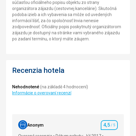
súčasťou oficiálneho popisu objektu zo strany
organizátora zájazdu (cestovnej kancelárie). Skutočná
podoba izieb a ich vybavenia sa môže od uvedených
informácií líšiť, za čo spoločnosť Invia nenesie
zodpovednosť. Oficiálny popis poskytnutý organizátorom
zájazdu je dostupný na stránke vami vybraného zájazdu
po zadaní termínu, o ktorý máte záujem.
Recenzia hotela
Nehodnotené
(na základě 4 hodnocení)
Informácie o overovaní recenzí
4,5
Anonym
/ 5
Hodnotenie