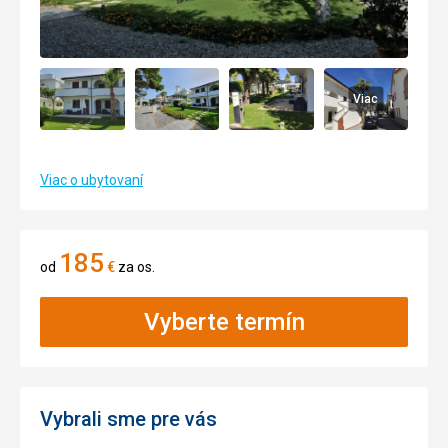
Viac
Viac o ubytovaní
185
od
€
za os.
Vyberte termín
Vybrali sme pre vás