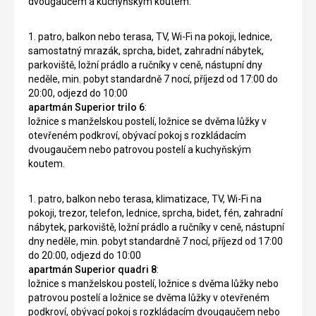
dvougaučem a kuchyňským koutem.
1. patro, balkon nebo terasa, TV, Wi-Fi na pokoji, lednice,
samostatný mrazák, sprcha, bidet, zahradní nábytek,
parkoviště, ložní prádlo a ručníky v ceně, nástupní dny
neděle, min. pobyt standardně 7 nocí, příjezd od 17:00 do
20:00, odjezd do 10:00
apartmán Superior trilo 6
:
ložnice s manželskou postelí, ložnice se dvěma lůžky v
otevřeném podkroví, obývací pokoj s rozkládacím
dvougaučem nebo patrovou postelí a kuchyňským
koutem.
1. patro, balkon nebo terasa, klimatizace, TV, Wi-Fi na
pokoji, trezor, telefon, lednice, sprcha, bidet, fén, zahradní
nábytek, parkoviště, ložní prádlo a ručníky v ceně, nástupní
dny neděle, min. pobyt standardně 7 nocí, příjezd od 17:00
do 20:00, odjezd do 10:00
apartmán Superior quadri 8
:
ložnice s manželskou postelí, ložnice s dvěma lůžky nebo
patrovou postelí a ložnice se dvěma lůžky v otevřeném
podkroví, obývací pokoj s rozkládacím dvougaučem nebo