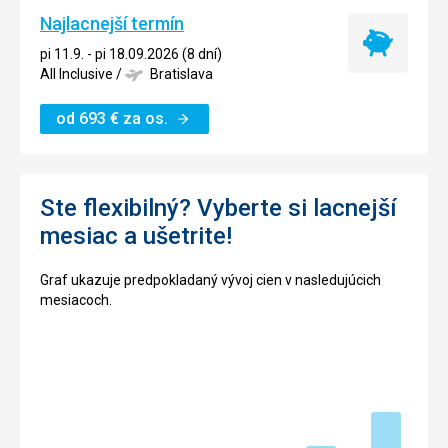
Najlacnejší termín
Najlacnejší
pi 11.9. - pi 18.09.2026 (8 dní)
termín
All Inclusive
/
Bratislava
od
693
€
za os.
Ste flexibilný? Vyberte si lacnejší
mesiac a ušetrite!
Graf ukazuje predpokladaný vývoj cien v nasledujúcich
mesiacoch.