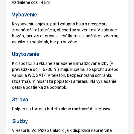
vzdialené cca 14 km.
Vybavenie
K vybaveniu objektu patrí vstupná hala s recepciou,
zmenáreň, reštaurácia, obchod so suvenírmi. V záhrade
bazén, jacuzzi a terasa s lehátkami a slnečníkmi zdarma,
osušky za poplatok, bar pri bazéne.
Ubytovanie
K dispozícii sú vkusne zariadené klimatizované izby (v
prevádzke od 1. 6.-30. 9.) majú kúpeľňu so sprchou alebo
vaňou a WC, SAT-TV, telefón, bezpečnostná schránku
(zdarma), minibar (za poplatok) a terasu. Na vyžiadanie
detská postieľka za poplatok.
Strava
Polpenzia formou bufetu alebo možnosť All Inclusive.
Služby
V Resortu Voi Pizzo Calabro je k dispozícii nepretržite