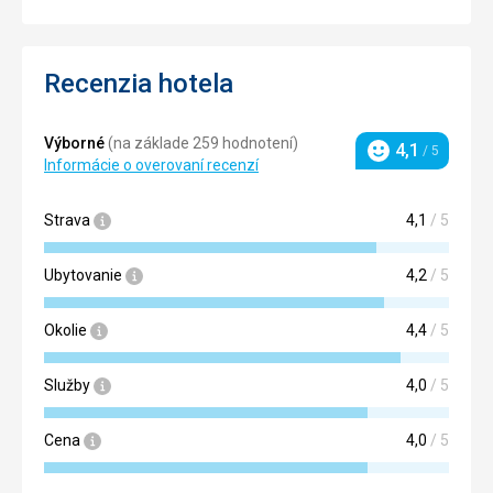
Recenzia hotela
Výborné
(na základe 259 hodnotení)
4,1
/ 5
Hodnotenie
Informácie o overovaní recenzí
Strava
4,1
/ 5
Ubytovanie
4,2
/ 5
Okolie
4,4
/ 5
Služby
4,0
/ 5
Cena
4,0
/ 5