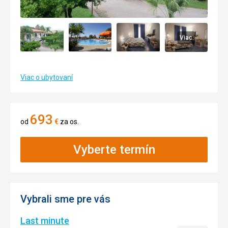
Viac
Viac o ubytovaní
693
od
€
za os.
Vyberte termín
Vybrali sme pre vás
Last minute