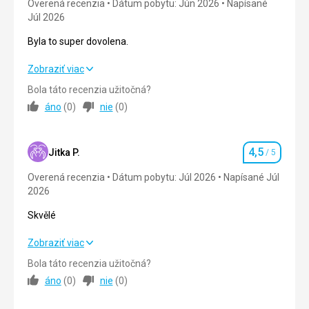
Overená recenzia
Dátum pobytu: Jún 2026
Napísané
Júl 2026
Byla to super dovolena.
Byla to super dovolena.
Zobraziť viac
Bola táto recenzia užitočná?
Strava
5,0
/ 5
áno
(
0
)
nie
(
0
)
Ubytovanie
5,0
/ 5
4,5
Okolie
5,0
/ 5
Jitka P.
/ 5
Hodnotenie
Overená recenzia
Dátum pobytu: Júl 2026
Napísané Júl
Služby
5,0
/ 5
2026
Cena
5,0
/ 5
Skvělé
Skvělé
Zobraziť viac
Bola táto recenzia užitočná?
Strava
5,0
/ 5
áno
(
0
)
nie
(
0
)
Ubytovanie
5,0
/ 5