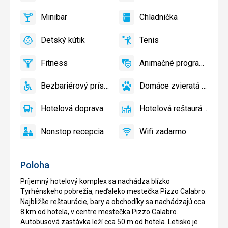
áno
áno
a
Minibar
Chladnička
slnečníky
áno
Minibar,
áno
Chladnička
pri
Bar
Detský kútik
Tenis
bazéne
áno
Detský
áno
Tenis,
zadarmo,
kútik,
Volejbal
Lehátka
Fitness
Animačné programy
Detské
áno
Fitness
áno
Animačné
a
ihrisko,
programy
slnečníky
Bezbariérový prístup
Domáce zvieratá povolené
Detský
áno
na
Bezbariérový
áno
Domáce
bazén
pláži
prístup
zvieratá
Hotelová doprava
Hotelová reštaurácia
zadarmo
povolené
áno
Hotelová
áno
Hotelová
doprava
reštaurácia
Nonstop recepcia
Wifi zadarmo
áno
Nonstop
áno
Wifi
recepcia
zadarmo
Poloha
Príjemný hotelový komplex sa nachádza blízko
Tyrhénskeho pobrežia, neďaleko mestečka Pizzo Calabro.
Najbližše reštaurácie, bary a obchodíky sa nachádzajú cca
8 km od hotela, v centre mestečka Pizzo Calabro.
Autobusová zastávka leží cca 50 m od hotela. Letisko je