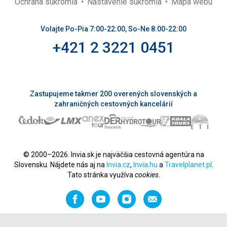
Ochrana súkromia
Nastavenie súkromia
Mapa webu
Volajte Po-Pia 7:00-22:00, So-Ne 8:00-22:00
+421 2 3221 0451
Zastupujeme takmer 200 overených slovenských a
zahraničných cestovných kancelárií
© 2000–2026. Invia.sk je najväčšia cestovná agentúra na
Slovensku. Nájdete nás aj na
Invia.cz
,
Invia.hu
a
Travelplanet.pl
.
Tato stránka využíva
cookies
.
Facebook
YouTube
Instagram
Odporučiť