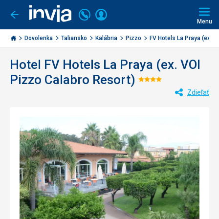
Volajte
Prihlásiť
Ísť
späť
+421
Menu
sa
2
Invia.sk
3221
Dovolenka
Taliansko
Kalábria
Pizzo
FV Hotels La Praya (ex...
0477
Hotel FV Hotels La Praya (ex. VOI
Pizzo Calabro Resort)
Hodnotenie:
Zdieľať
4/5