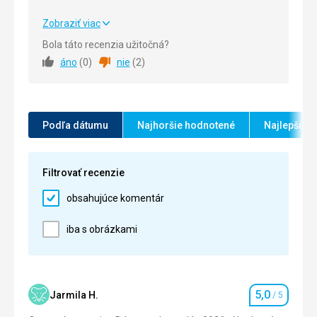
Zobraziť viac
Strava
5,0
/ 5
Bola táto recenzia užitočná?
áno
(
0
)
nie
(
2
)
Ubytovanie
5,0
/ 5
Okolie
5,0
/ 5
Služby
5,0
/ 5
Podľa dátumu
Najhoršie hodnotené
Najlepšie 
Cena
5,0
/ 5
Filtrovať recenzie
obsahujúce komentár
iba s obrázkami
5,0
Jarmila H.
/ 5
Hodnotenie