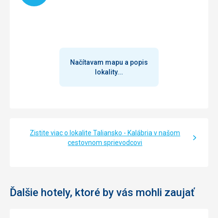
Služby
1 zpěvák večer, šipky na pláži., strečink na pláži cca 15 min
Táto recenzia bola preložená automaticky pomocou
Google Translate
Načítavam mapu a popis
lokality...
Zistite viac o lokalite Taliansko - Kalábria v našom
cestovnom sprievodcovi
Ďalšie hotely, ktoré by vás mohli zaujať