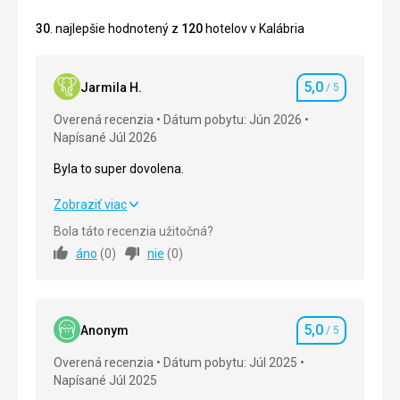
30
. najlepšie hodnotený z
120
hotelov v Kalábria
5,0
Jarmila H.
/ 5
Hodnotenie
Overená recenzia
Dátum pobytu: Jún 2026
Napísané Júl 2026
Byla to super dovolena.
Byla to super dovolena.
Zobraziť viac
Bola táto recenzia užitočná?
Strava
5,0
/ 5
áno
(
0
)
nie
(
0
)
Ubytovanie
5,0
/ 5
Okolie
5,0
/ 5
5,0
Anonym
/ 5
Hodnotenie
Služby
5,0
/ 5
Overená recenzia
Dátum pobytu: Júl 2025
Napísané Júl 2025
Cena
5,0
/ 5