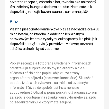
otvorená recepcia, záhrada a bar, rovnako ako animačný
tím, zdieľaný lounge a úschova batožín. Na mieste je k
dispozícii aj vonkajší bazén, sauna a súkromná pláž.
Pláž
Vlastná piesočnato-kamienková pláž sa nachádza cca 450
m od hotela, od ktorého je oddelená len krásnym
borovicovým lesom a vysokými eukalyptamy. Na pláži je k
dispozícii barový servis (v prevádzke v hlavnej sezóne).
Lehátka a slnečníky sú zadarmo.
Popisy, recenzie a fotografie uvedené v informáciách
predstavujú subjektívne dojmy ich autorov a nie sú
súčasťou oficiálneho popisu objektu zo strany
organizátora zájazdu (cestovnej kancelárie). Skutočná
podoba izieb a ich vybavenia sa môže od uvedených
informácií líšiť, za čo spoločnosť Invia nenesie
zodpovednosť. Oficiálny popis poskytnutý organizátorom
zájazdu je dostupný na stránke vami vybraného zájazdu
po zadaní termínu, o ktorý máte záujem.