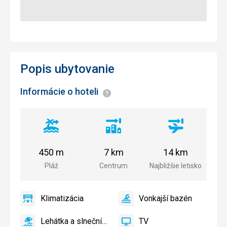
Popis ubytovanie
Informácie o hoteli
Informácie
Vzdialenosť
Vzdialenosť
Vzdialenosť
od
od
od
pláže
centra
letiska
450 m
7 km
14 km
mesta
Pláž
Centrum
Najbližšie letisko
Klimatizácia
Vonkajší bazén
áno
Klimatizácia
áno
Vonkajší
bazén
Lehátka a slnečníky pri bazéne zadarmo
TV
Lehátka
TV