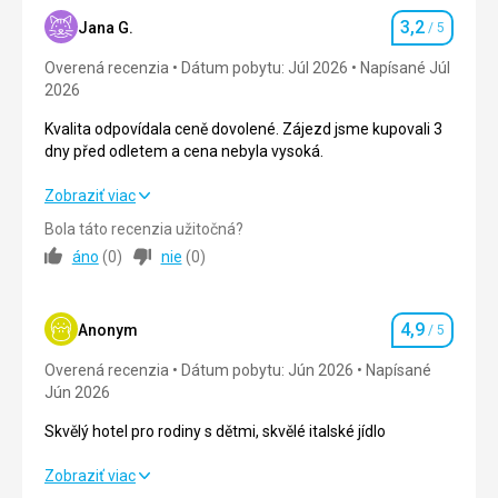
3,2
Okolie
2,0
/ 5
Jana G.
/ 5
Hodnotenie
Overená recenzia
Dátum pobytu: Júl 2026
Napísané Júl
Služby
5,0
/ 5
2026
Cena
5,0
/ 5
Kvalita odpovídala ceně dovolené. Zájezd jsme kupovali 3
dny před odletem a cena nebyla vysoká.
Pláž
Kvalita odpovídala ceně dovolené. Zájezd jsme kupovali 3
Zobraziť viac
Čistota, sprchy, čisté toalety, bar, lehátka - vše skvělé
dny před odletem a cena nebyla vysoká.
Bola táto recenzia užitočná?
Strava
áno
(
0
)
nie
(
0
)
Pestrá, výborná
Strava
2,0
/ 5
Ubytovanie
Ubytovanie
3,0
/ 5
Perfektním úklid
4,9
Anonym
/ 5
Hodnotenie
Služby
Okolie
4,0
/ 5
Overená recenzia
Dátum pobytu: Jún 2026
Napísané
Ochota
Jún 2026
Služby
2,0
/ 5
Táto recenzia bola preložená automaticky pomocou
Skvělý hotel pro rodiny s dětmi, skvělé italské jídlo
Google Translate
Cena
4,0
/ 5
Skvělý hotel pro rodiny s dětmi, skvělé italské jídlo
Zobraziť viac