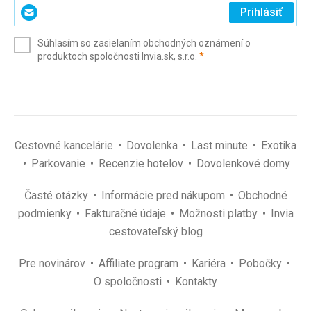
Zadajte
Prihlásiť
svoj
e-
Súhlasím so zasielaním obchodných oznámení o
mail
(povinné)
produktoch spoločnosti Invia.sk, s.r.o.
*
(povinné)
*
Cestovné kancelárie
Dovolenka
Last minute
Exotika
Parkovanie
Recenzie hotelov
Dovolenkové domy
Časté otázky
Informácie pred nákupom
Obchodné
podmienky
Fakturačné údaje
Možnosti platby
Invia
cestovateľský blog
Pre novinárov
Affiliate program
Kariéra
Pobočky
O spoločnosti
Kontakty