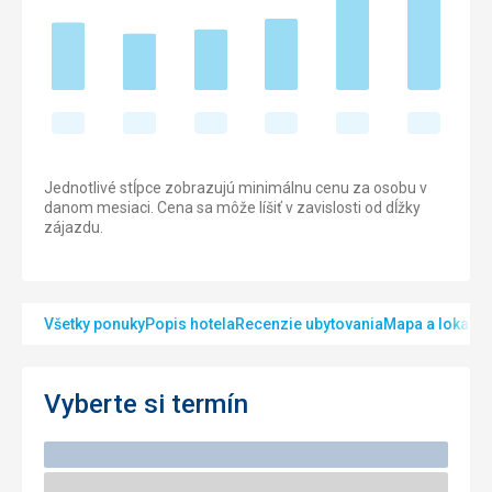
Jednotlivé stĺpce zobrazujú minimálnu cenu za osobu v
danom mesiaci. Cena sa môže líšiť v zavislosti od dĺžky
zájazdu.
Všetky ponuky
Popis hotela
Recenzie ubytovania
Mapa a lokalita
Vyberte si termín