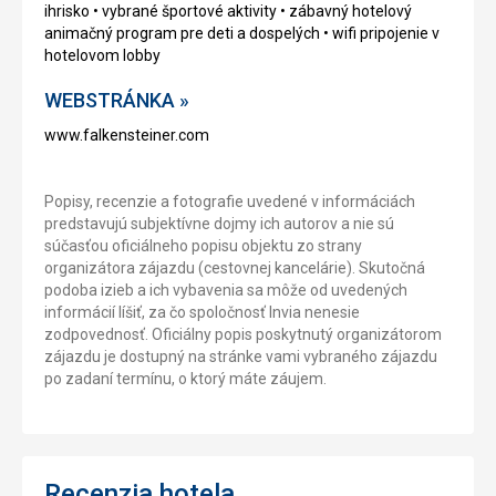
ihrisko • vybrané športové aktivity • zábavný hotelový
animačný program pre deti a dospelých • wifi pripojenie v
hotelovom lobby
WEBSTRÁNKA »
www.falkensteiner.com
Popisy, recenzie a fotografie uvedené v informáciách
predstavujú subjektívne dojmy ich autorov a nie sú
súčasťou oficiálneho popisu objektu zo strany
organizátora zájazdu (cestovnej kancelárie). Skutočná
podoba izieb a ich vybavenia sa môže od uvedených
informácií líšiť, za čo spoločnosť Invia nenesie
zodpovednosť. Oficiálny popis poskytnutý organizátorom
zájazdu je dostupný na stránke vami vybraného zájazdu
po zadaní termínu, o ktorý máte záujem.
Recenzia hotela