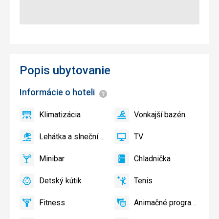
Popis ubytovanie
Informácie o hoteli
Informácie
Klimatizácia
Vonkajší bazén
áno
Klimatizácia
áno
Vonkajší
bazén
Lehátka a slnečníky pri bazéne zadarmo
TV
áno
Lehátka
áno
TV
a
Minibar
Chladnička
slnečníky
áno
Minibar,
áno
Chladnička
pri
Bar
Detský kútik
Tenis
bazéne
áno
Detský
áno
Tenis,
zadarmo
kútik,
Volejbal
Fitness
Animačné programy
Detské
áno
Fitness
áno
Animačné
ihrisko,
programy