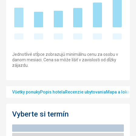
Jednotlivé stĺpce zobrazujú minimálnu cenu za osobu v
danom mesiaci. Cena sa môže líšiť v zavislosti od dĺžky
zájazdu.
Všetky ponuky
Popis hotela
Recenzie ubytovania
Mapa a lokalita
Vyberte si termín