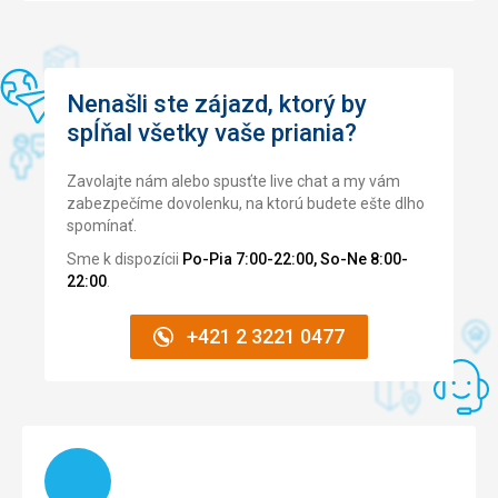
Ubytovanie
4,0
/ 5
upravené, čisté, osušky menili každé dva dni na izbe..
Okolie
4,0
/ 5
Služby
4,0
/ 5
Nenašli ste zájazd, ktorý by
spĺňal všetky vaše priania?
Cena
4,0
/ 5
Zavolajte nám alebo spusťte live chat a my vám
zabezpečíme dovolenku, na ktorú budete ešte dlho
spomínať.
Sme k dispozícii
Po-Pia 7:00-22:00, So-Ne 8:00-
22:00
.
+421 2 3221 0477
Načítam