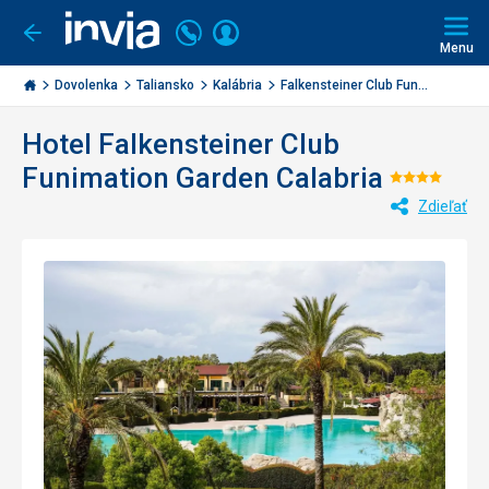
Volajte
Prihlásiť
Ísť
späť
+421
Menu
sa
2
Invia.sk
3221
Dovolenka
Taliansko
Kalábria
Falkensteiner Club Fun...
0477
Hotel Falkensteiner Club
Funimation Garden Calabria
Hodnot
Zdieľať
4/5