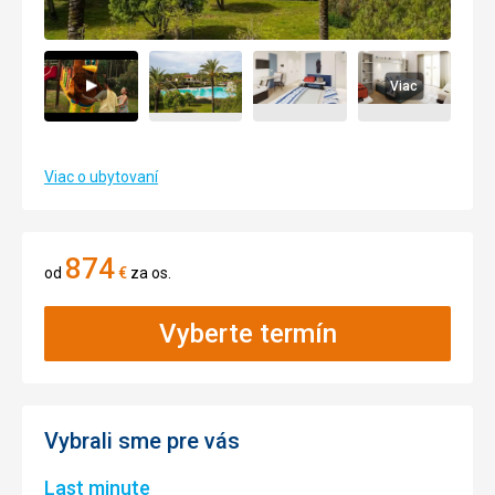
Viac
Viac o ubytovaní
874
od
€
za os.
Vyberte termín
Vybrali sme pre vás
Last minute