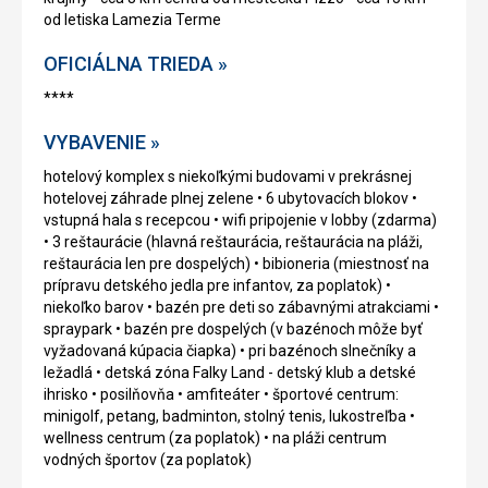
od letiska Lamezia Terme
OFICIÁLNA TRIEDA »
****
VYBAVENIE »
hotelový komplex s niekoľkými budovami v prekrásnej
hotelovej záhrade plnej zelene • 6 ubytovacích blokov •
vstupná hala s recepcou • wifi pripojenie v lobby (zdarma)
• 3 reštaurácie (hlavná reštaurácia, reštaurácia na pláži,
reštaurácia len pre dospelých) • bibioneria (miestnosť na
prípravu detského jedla pre infantov, za poplatok) •
niekoľko barov • bazén pre deti so zábavnými atrakciami •
spraypark • bazén pre dospelých (v bazénoch môže byť
vyžadovaná kúpacia čiapka) • pri bazénoch slnečníky a
ležadlá • detská zóna Falky Land - detský klub a detské
ihrisko • posilňovňa • amfiteáter • športové centrum:
minigolf, petang, badminton, stolný tenis, lukostreľba •
wellness centrum (za poplatok) • na pláži centrum
vodných športov (za poplatok)