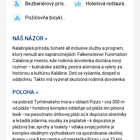
Bezbariérový prístup
Hotelová reštaurácia
Detský
áno
Bezbariérový
áno
Hotelová
bazén
prístup
reštaurácia
Požičovňa bicyklov
áno
Požičovňa
bicyklov
NÁŠ NÁZOR »
Kalabrijská príroda, bohaté all inclusive služby a program,
ktorý nenudí ani najnáročnejších. Falkensteiner Funimation
Calabria je miesto, kde rodinná dovolenka dostáva nový
rozmer – kulinárske zážitky, pestrá animácia a výlety za
históriou a kultúrou Kalábrie. Deti sa vyšantia, dospelí si
oddýchnu. Takto má vyzerať skutočná rodinná dovolenka.
POLOHA »
na pobreží Tyrhénskeho mora v oblasti Pizzo • cca 300 m
od pláže • hotelový komplex oddeľuje od pláže len píniový
lesík • na piesočnato-štrkovej pláži sú k dispozícii slnečníky
a ležadlá zdarma, osušky za poplatok • k dispozícii je
plážový bar, sprchy a toalety • vďaka svojej polohe je
komplex ideálnym východiskom na spoznávanie okolitej
krajiny • cca 8 km centra od mestečka Pizzo • cca 15 km