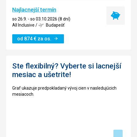
Najlacnejší termín
Najlacnejší
so 26.9. - so 03.10.2026 (8 dní)
termín
All Inclusive
/
Budapešť
od
874
€
za os.
Ste flexibilný? Vyberte si lacnejší
mesiac a ušetrite!
Graf ukazuje predpokladaný vývoj cien v nasledujúcich
mesiacoch.