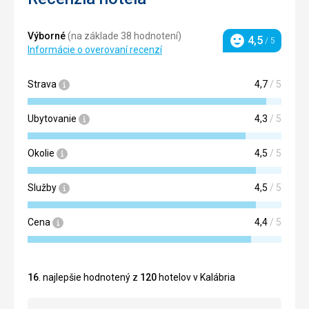
Výborné
(na základe 38 hodnotení)
4,5
/ 5
Hodnotenie
Informácie o overovaní recenzí
Strava
4,7
/ 5
Ubytovanie
4,3
/ 5
Okolie
4,5
/ 5
Služby
4,5
/ 5
Cena
4,4
/ 5
16
. najlepšie hodnotený z
120
hotelov v Kalábria