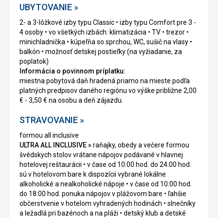
UBYTOVANIE »
2- a 3-lôžkové izby typu Classic • izby typu Comfort pre 3 -
4 osoby • vo všetkých izbách: klimatizácia • TV • trezor •
minichladnička • kúpeľňa so sprchou, WC, sušič na vlasy •
balkón • možnosť detskej postieľky (na vyžiadanie, za
poplatok)
Informácia o povinnom príplatku:
miestna pobytová daň hradená priamo na mieste podľa
platných predpisov daného regiónu vo výške približne 2,00
€ - 3,50 € na osobu a deň zájazdu.
STRAVOVANIE »
formou all inclusive
ULTRA ALL INCLUSIVE »
raňajky, obedy a večere formou
švédskych stolov vrátane nápojov podávané v hlavnej
hotelovej reštaurácii • v čase od 10:00 hod. do 24:00 hod.
sú v hotelovom bare k dispozícii vybrané lokálne
alkoholické a nealkoholické nápoje • v čase od 10:00 hod.
do 18:00 hod. ponuka nápojov v plážovom bare • ľahšie
občerstvenie v hotelom vyhradených hodinách • slnečníky
a ležadlá pri bazénoch a na pláži • detský klub a detské