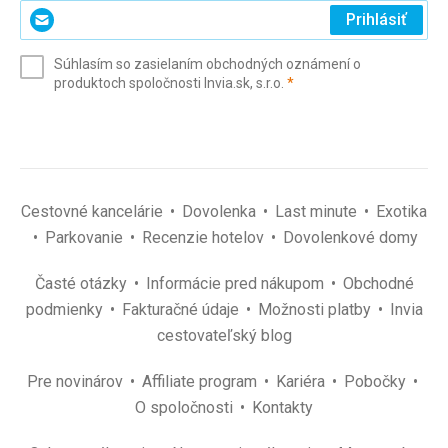
Zadajte
Prihlásiť
svoj
e-
Súhlasím so zasielaním obchodných oznámení o
mail
(povinné)
produktoch spoločnosti Invia.sk, s.r.o.
*
(povinné)
*
Cestovné kancelárie
Dovolenka
Last minute
Exotika
Parkovanie
Recenzie hotelov
Dovolenkové domy
Časté otázky
Informácie pred nákupom
Obchodné
podmienky
Fakturačné údaje
Možnosti platby
Invia
cestovateľský blog
Pre novinárov
Affiliate program
Kariéra
Pobočky
O spoločnosti
Kontakty