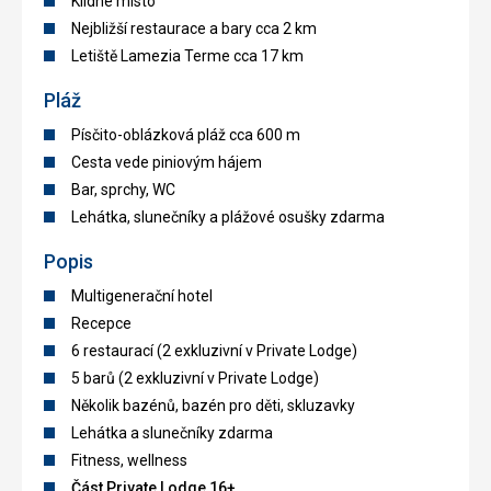
Klidné místo
Nejbližší restaurace a bary cca 2 km
Letiště Lamezia Terme cca 17 km
Pláž
Písčito-oblázková pláž cca 600 m
Cesta vede piniovým hájem
Bar, sprchy, WC
Lehátka, slunečníky a plážové osušky zdarma
Popis
Multigenerační hotel
Recepce
6 restaurací (2 exkluzivní v Private Lodge)
5 barů (2 exkluzivní v Private Lodge)
Několik bazénů, bazén pro děti, skluzavky
Lehátka a slunečníky zdarma
Fitness, wellness
Část Private Lodge 16+