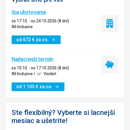
Iba ubytovanie
so 17.10. - so 24.10.2026 (8 dní)
Iba
All Inclusive
ubytovanie
od
672
€
za os.
Najlacnejší termín
Najlacnejší
so 10.10. - so 17.10.2026 (8 dní)
termín
All Inclusive
/
Viedeň
od
1 103
€
za os.
Ste flexibilný? Vyberte si lacnejší
mesiac a ušetrite!