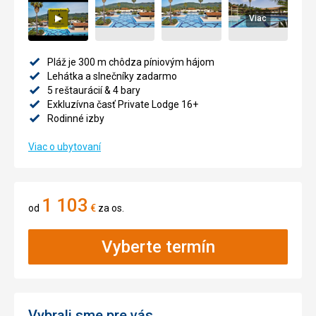
Viac
Pláž je 300 m chôdza píniovým hájom
Lehátka a slnečníky zadarmo
5 reštaurácií & 4 bary
Exkluzívna časť Private Lodge 16+
Rodinné izby
Viac o ubytovaní
1 103
od
€
za os.
Vyberte termín
Vybrali sme pre vás