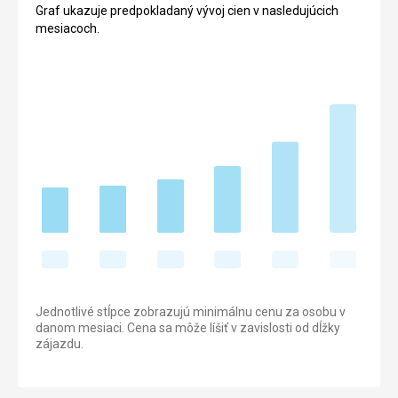
Graf ukazuje predpokladaný vývoj cien v nasledujúcich
mesiacoch.
Jednotlivé stĺpce zobrazujú minimálnu cenu za osobu v
danom mesiaci. Cena sa môže líšiť v zavislosti od dĺžky
zájazdu.