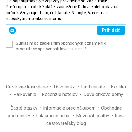
Tie najzaujímavejšie zájazdy pravidelne na Váš e-mail!
Preferujete exotické pláže, zasnežené ľadovce alebo plavbu
loďou? Vždy nájdete to, čo hľadáte. Nebojte, Váš e-mail
neposkytneme nikomu inému.
Zadajte
Prihlásiť
svoj
e-
Súhlasím so zasielaním obchodných oznámení o
mail
(povinné)
produktoch spoločnosti Invia.sk, s.r.o.
*
(povinné)
*
Cestovné kancelárie
Dovolenka
Last minute
Exotika
Parkovanie
Recenzie hotelov
Dovolenkové domy
Časté otázky
Informácie pred nákupom
Obchodné
podmienky
Fakturačné údaje
Možnosti platby
Invia
cestovateľský blog