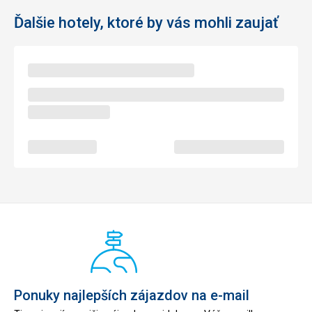
Kalábrii trochu procestovat - doporučuji, je nádherná!
Ďalšie hotely, ktoré by vás mohli zaujať
Táto recenzia bola preložená automaticky pomocou
Google Translate
Ponuky najlepších zájazdov na e-mail