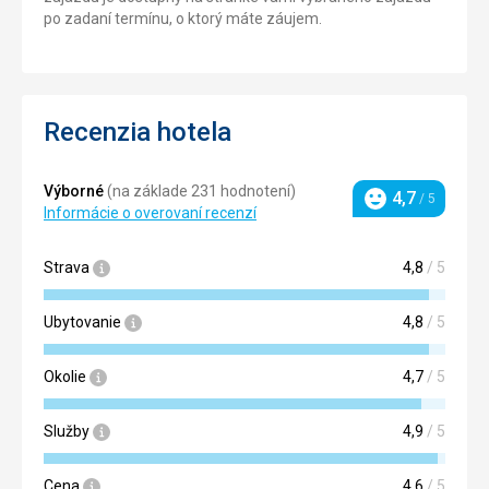
po zadaní termínu, o ktorý máte záujem.
Recenzia hotela
Výborné
(na základe 231 hodnotení)
4,7
/ 5
Hodnotenie
Informácie o overovaní recenzí
Strava
4,8
/ 5
Ubytovanie
4,8
/ 5
Okolie
4,7
/ 5
Služby
4,9
/ 5
Cena
4,6
/ 5