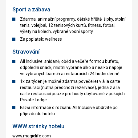
Sport a zábava
Zdarma: animační programy, dětské hřiště, šipky, stolní
tenis, volejbal, 12 tenisových kurtů, fitness, fotbal,
výlety na kolech, vybrané vodní sporty
Za poplatek: wellness
Stravování
All Inclusive: snídaně, oběd a večeře formou bufetu,
odpolední snack, místní vybrané alko a nealko nápoje
ve vybraných barech a restauracích 24 hodin denně
1x za týden je možné zdarma povečeřet v à la carte
restauraci (nutná předchozí rezervace), jedna z à la
carte restaurací pouze pro hosty ubytované v pokojích
Private Lodge
Bližší informace o rozsahu All Inclusive obdržíte po
příjezdu do hotelu
WWW stránky hotelu
www.magiclife.com