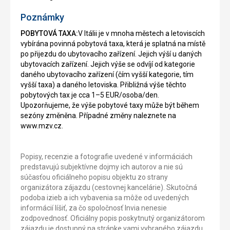
Poznámky
POBYTOVÁ TAXA:
V Itálii je v mnoha městech a letoviscích
vybírána povinná pobytová taxa, která je splatná na místě
po přijezdu do ubytovacího zařízení. Jejich výší u daných
ubytovacích zařízení. Jejich výše se odvíjí od kategorie
daného ubytovacího zařízení (čím vyšší kategorie, tím
vyšší taxa) a daného letoviska. Přibližná výše těchto
pobytových tax je cca 1–5 EUR/osoba/den.
Upozorňujeme, že výše pobytové taxy může být během
sezóny změněna. Případné změny naleznete na
www.mzv.cz.
Popisy, recenzie a fotografie uvedené v informáciách
predstavujú subjektívne dojmy ich autorov a nie sú
súčasťou oficiálneho popisu objektu zo strany
organizátora zájazdu (cestovnej kancelárie). Skutočná
podoba izieb a ich vybavenia sa môže od uvedených
informácií líšiť, za čo spoločnosť Invia nenesie
zodpovednosť. Oficiálny popis poskytnutý organizátorom
zájazdu je dostupný na stránke vami vybraného zájazdu