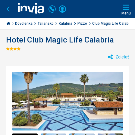
Volajte
Prihlásiť
Ísť
späť
+421
Menu
sa
2
Invia.sk
3221
Dovolenka
Taliansko
Kalábria
Pizzo
Club Magic Life Calabr...
0477
Hotel Club Magic Life Calabria
Hodnotenie:
Zdieľať
4/5