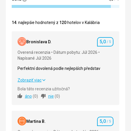
14
. najlepšie hodnotený z
120
hotelov v Kalábria
5,0
Bronislava D.
/ 5
Hodnotenie
Overená recenzia
Dátum pobytu: Júl 2026
Napísané Júl 2026
Perfektní dovolená podle nejlepších představ
Perfektní dovolená podle nejlepších představ
Zobraziť viac
Bola táto recenzia užitočná?
Strava
5,0
/ 5
áno
(
0
)
nie
(
0
)
Ubytovanie
5,0
/ 5
Okolie
5,0
/ 5
5,0
Martina B.
/ 5
Hodnotenie
Služby
5,0
/ 5