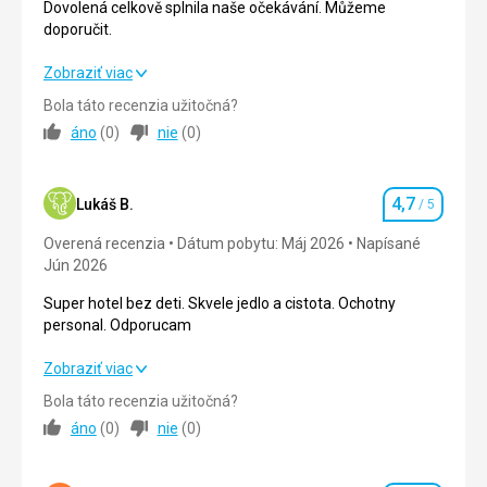
Dovolená celkově splnila naše očekávání. Můžeme
doporučit.
Dovolená celkově splnila naše očekávání. Můžeme
Zobraziť viac
doporučit.
Bola táto recenzia užitočná?
áno
(
0
)
nie
(
0
)
Strava
4,0
/ 5
Ubytovanie
5,0
/ 5
4,7
Lukáš B.
/ 5
Hodnotenie
Okolie
4,0
/ 5
Overená recenzia
Dátum pobytu: Máj 2026
Napísané
Jún 2026
Služby
5,0
/ 5
Super hotel bez deti. Skvele jedlo a cistota. Ochotny
Cena
4,0
/ 5
personal. Odporucam
Super hotel bez deti. Skvele jedlo a cistota. Ochotny
Zobraziť viac
Pláž
personal. Odporucam
Krásná , nepřeplněná , cca 7 min. pohodové procházky
Bola táto recenzia užitočná?
přímou čarou od hotelu. Přístup velmi pozvolný, úžasné
áno
(
0
)
nie
(
0
)
Strava
5,0
/ 5
vlny , všude písek , doporučím slunečník , lehátka bývají
obsazena , ale vždy si máte kam lehnout. Na tuto pláž
Ubytovanie
5,0
/ 5
šnorchl příliš nevyužijete - není zde moc co pod vodou