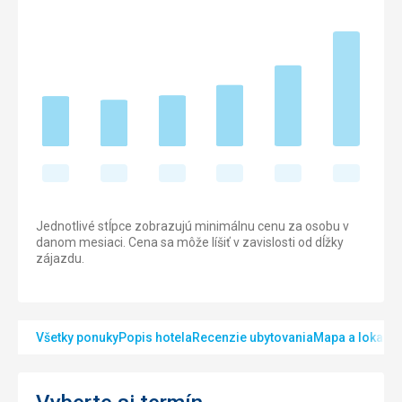
Jednotlivé stĺpce zobrazujú minimálnu cenu za osobu v
danom mesiaci. Cena sa môže líšiť v zavislosti od dĺžky
zájazdu.
Všetky ponuky
Popis hotela
Recenzie ubytovania
Mapa a lokalita