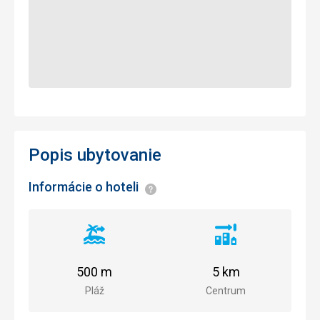
Popis ubytovanie
Informácie o hoteli
Informácie
Vzdialenosť
Vzdialenosť
od
od
pláže
centra
500 m
5 km
mesta
Pláž
Centrum