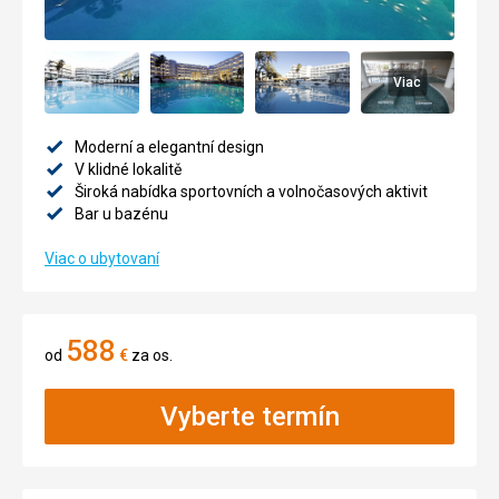
Viac
Moderní a elegantní design
V klidné lokalitě
Široká nabídka sportovních a volnočasových aktivit
Bar u bazénu
Viac o ubytovaní
588
od
€
za os.
Vyberte termín