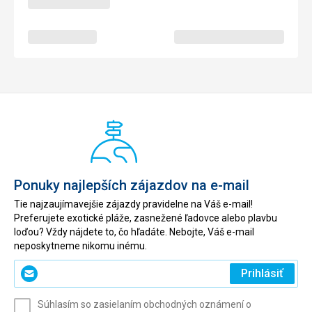
Ponuky najlepších zájazdov na e-mail
Tie najzaujímavejšie zájazdy pravidelne na Váš e-mail!
Preferujete exotické pláže, zasnežené ľadovce alebo plavbu
loďou? Vždy nájdete to, čo hľadáte. Nebojte, Váš e-mail
neposkytneme nikomu inému.
Zadajte
Prihlásiť
svoj
e-
Súhlasím so zasielaním obchodných oznámení o
mail