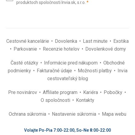
(povinné)
produktoch spoločnosti Invia.sk, s.r.o.
*
(povinné)
*
Cestovné kancelárie
Dovolenka
Last minute
Exotika
Parkovanie
Recenzie hotelov
Dovolenkové domy
Časté otázky
Informácie pred nákupom
Obchodné
podmienky
Fakturačné údaje
Možnosti platby
Invia
cestovateľský blog
Pre novinárov
Affiliate program
Kariéra
Pobočky
O spoločnosti
Kontakty
Ochrana súkromia
Nastavenie súkromia
Mapa webu
Volajte Po-Pia 7:00-22:00, So-Ne 8:00-22:00