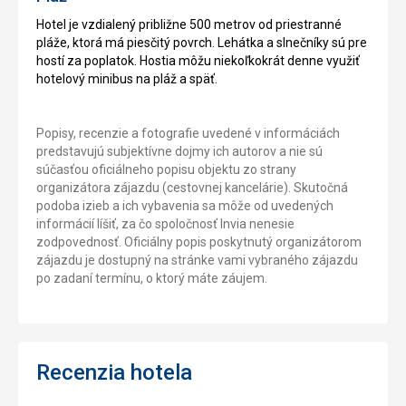
Hotel je vzdialený približne 500 metrov od priestranné
pláže, ktorá má piesčitý povrch. Lehátka a slnečníky sú pre
hostí za poplatok. Hostia môžu niekoľkokrát denne využiť
hotelový minibus na pláž a späť.
Popisy, recenzie a fotografie uvedené v informáciách
predstavujú subjektívne dojmy ich autorov a nie sú
súčasťou oficiálneho popisu objektu zo strany
organizátora zájazdu (cestovnej kancelárie). Skutočná
podoba izieb a ich vybavenia sa môže od uvedených
informácií líšiť, za čo spoločnosť Invia nenesie
zodpovednosť. Oficiálny popis poskytnutý organizátorom
zájazdu je dostupný na stránke vami vybraného zájazdu
po zadaní termínu, o ktorý máte záujem.
Recenzia hotela