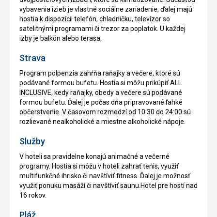
vybavenia izieb je vlastné sociálne zariadenie, ďalej majú
hostia k dispozícii telefón, chladničku, televízor so
satelitnými programami či trezor za poplatok. U každej
izby je balkón alebo terasa.
Strava
Program polpenzia zahŕňa raňajky a večere, ktoré sú
podávané formou bufetu. Hostia si môžu prikúpiť ALL
INCLUSIVE, kedy raňajky, obedy a večere sú podávané
formou bufetu. Ďalej je počas dňa pripravované ľahké
občerstvenie. V časovom rozmedzí od 10:30 do 24:00 sú
rozlievané nealkoholické a miestne alkoholické nápoje.
Služby
V hoteli sa pravidelne konajú animačné a večerné
programy. Hostia si môžu v hoteli zahrať tenis, využiť
multifunkčné ihrisko či navštíviť fitness. Ďalej je možnosť
využiť ponuku masáží či navštíviť saunu.Hotel pre hostí nad
16 rokov.
Pláž