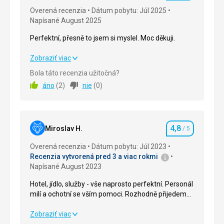
Overená recenzia
Dátum pobytu: Júl 2025
Napísané August 2025
Perfektní, přesně to jsem si myslel. Moc děkuji.
Perfektní, přesně to jsem si myslel. Moc děkuji.
Zobraziť viac
Bola táto recenzia užitočná?
Strava
5,0
/ 5
áno
(
2
)
nie
(
0
)
Ubytovanie
5,0
/ 5
Okolie
5,0
/ 5
4,8
Miroslav H.
/ 5
Hodnotenie
Služby
5,0
/ 5
Overená recenzia
Dátum pobytu: Júl 2023
Recenzia vytvorená pred 3 a viac rokmi
Cena
5,0
/ 5
Napísané August 2023
Hotel, jídlo, služby - vše naprosto perfektní. Personál
Pláž
milí a ochotní se vším pomoci. Rozhodně přijedeme
Na konci ulice je nádherná písečná pláž, vzdálená do
zas.
600 metrů. Jiskřivě čistá voda, nádherně čistý písek,
Hotel, jídlo, služby - vše naprosto perfektní. Personál
Zobraziť viac
slunečníky, lehátka.