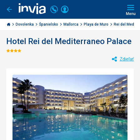
Volajte
Prihlásiť
Ísť
späť
+421
Menu
sa
2
Invia.sk
3221
Dovolenka
Španielsko
Mallorca
Playa de Muro
Rei del Mediter
0477
Hotel Rei del Mediterraneo Palace
Hodnotenie:
Zdieľať
4/5