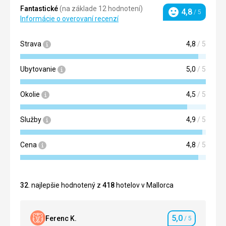
Fantastické
(na základe 12 hodnotení)
4,8
/ 5
Hodnotenie
Informácie o overovaní recenzí
Strava
4,8
/ 5
Ubytovanie
5,0
/ 5
Okolie
4,5
/ 5
Služby
4,9
/ 5
Cena
4,8
/ 5
32
. najlepšie hodnotený z
418
hotelov v Mallorca
5,0
Ferenc K.
/ 5
Hodnotenie