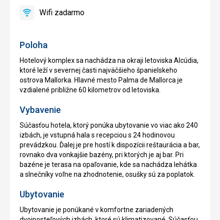
bicyklov
obmedzenie
Wifi zadarmo
áno
Wifi
zadarmo
Poloha
Hotelový komplex sa nachádza na okraji letoviska Alcúdia,
ktoré leží v severnej časti najväčšieho španielskeho
ostrova Mallorka. Hlavné mesto Palma de Mallorca je
vzdialené približne 60 kilometrov od letoviska.
Vybavenie
Súčasťou hotela, ktorý ponúka ubytovanie vo viac ako 240
izbách, je vstupná hala s recepciou s 24 hodinovou
prevádzkou. Ďalej je pre hostí k dispozícii reštaurácia a bar,
rovnako dva vonkajšie bazény, pri ktorých je aj bar. Pri
bazéne je terasa na opaľovanie, kde sa nachádza lehátka
a slnečníky voľne na zhodnotenie, osušky sú za poplatok.
Ubytovanie
Ubytovanie je ponúkané v komfortne zariadených
dvojposteľových izbách, ktoré sú klimatizované. Súčasťou