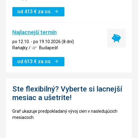
od
413
€
za os.
Najlacnejší termín
Najlacnejší
po 12.10. - po 19.10.2026 (8 dní)
termín
Raňajky
/
Budapešť
od
613
€
za os.
Ste flexibilný? Vyberte si lacnejší
mesiac a ušetrite!
Graf ukazuje predpokladaný vývoj cien v nasledujúcich
mesiacoch.