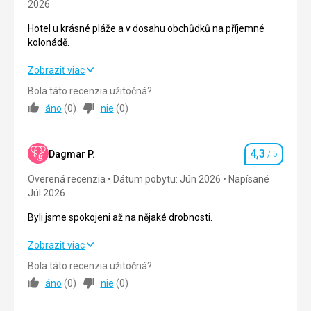
2026
Cena
5,0
/ 5
Hotel u krásné pláže a v dosahu obchůdků na příjemné
kolonádě.
Hotel u krásné pláže a v dosahu obchůdků na příjemné
Zobraziť viac
kolonádě.
Bola táto recenzia užitočná?
áno
(
0
)
nie
(
0
)
Strava
4,0
/ 5
Ubytovanie
3,0
/ 5
4,3
Dagmar P.
/ 5
Hodnotenie
Okolie
5,0
/ 5
Overená recenzia
Dátum pobytu: Jún 2026
Napísané
Júl 2026
Služby
5,0
/ 5
Byli jsme spokojeni až na nějaké drobnosti.
Cena
5,0
/ 5
Byli jsme spokojeni až na nějaké drobnosti.
Zobraziť viac
Pláž
Bola táto recenzia užitočná?
Strava
4,0
/ 5
Pláž krásná a čistá.
áno
(
0
)
nie
(
0
)
Strava
Ubytovanie
4,0
/ 5