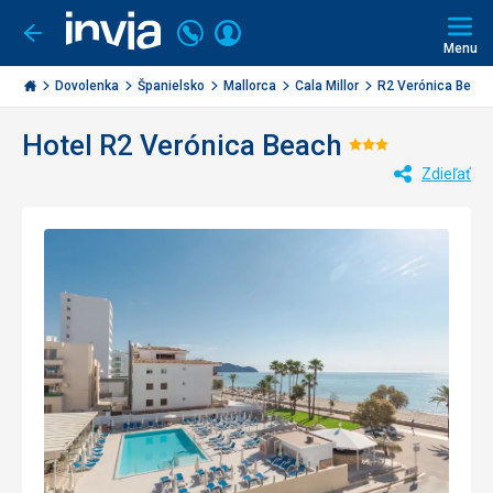
Volajte
Prihlásiť
Ísť
späť
+421
Menu
sa
2
Invia.sk
3221
Dovolenka
Španielsko
Mallorca
Cala Millor
R2 Verónica Beac
0477
Hotel R2 Verónica Beach
Hodnotenie
Zdieľať
3/5