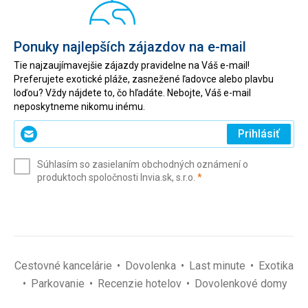
Ponuky najlepších zájazdov na e-mail
Tie najzaujímavejšie zájazdy pravidelne na Váš e-mail!
Preferujete exotické pláže, zasnežené ľadovce alebo plavbu
loďou? Vždy nájdete to, čo hľadáte. Nebojte, Váš e-mail
neposkytneme nikomu inému.
Zadajte
Prihlásiť
svoj
e-
Súhlasím so zasielaním obchodných oznámení o
mail
(povinné)
produktoch spoločnosti Invia.sk, s.r.o.
*
(povinné)
*
Cestovné kancelárie
Dovolenka
Last minute
Exotika
Parkovanie
Recenzie hotelov
Dovolenkové domy