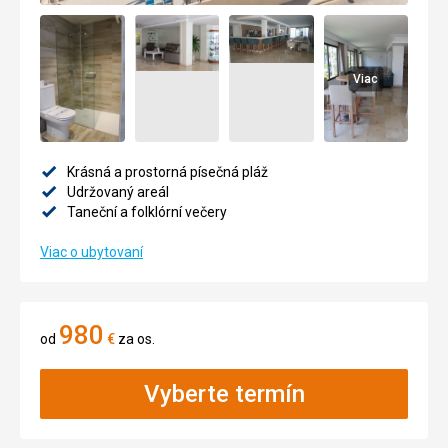
Viac
Krásná a prostorná písečná pláž
Udržovaný areál
Taneční a folklórní večery
Viac o ubytovaní
980
od
€
za os.
Vyberte termín