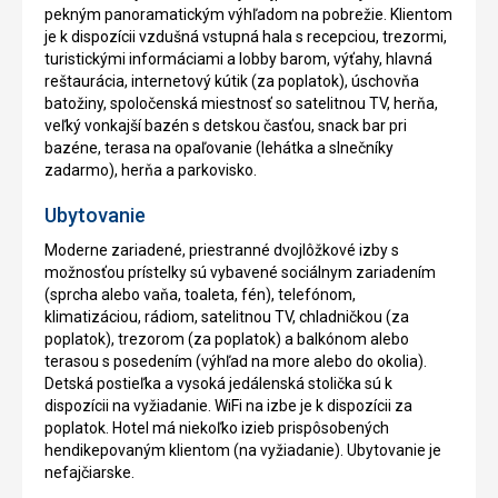
pekným panoramatickým výhľadom na pobrežie. Klientom
je k dispozícii vzdušná vstupná hala s recepciou, trezormi,
turistickými informáciami a lobby barom, výťahy, hlavná
reštaurácia, internetový kútik (za poplatok), úschovňa
batožiny, spoločenská miestnosť so satelitnou TV, herňa,
veľký vonkajší bazén s detskou časťou, snack bar pri
bazéne, terasa na opaľovanie (lehátka a slnečníky
zadarmo), herňa a parkovisko.
Ubytovanie
Moderne zariadené, priestranné dvojlôžkové izby s
možnosťou prístelky sú vybavené sociálnym zariadením
(sprcha alebo vaňa, toaleta, fén), telefónom,
klimatizáciou, rádiom, satelitnou TV, chladničkou (za
poplatok), trezorom (za poplatok) a balkónom alebo
terasou s posedením (výhľad na more alebo do okolia).
Detská postieľka a vysoká jedálenská stolička sú k
dispozícii na vyžiadanie. WiFi na izbe je k dispozícii za
poplatok. Hotel má niekoľko izieb prispôsobených
hendikepovaným klientom (na vyžiadanie). Ubytovanie je
nefajčiarske.