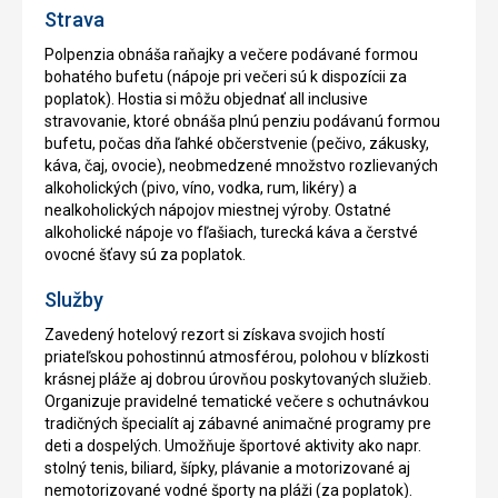
Strava
Polpenzia obnáša raňajky a večere podávané formou
bohatého bufetu (nápoje pri večeri sú k dispozícii za
poplatok). Hostia si môžu objednať all inclusive
stravovanie, ktoré obnáša plnú penziu podávanú formou
bufetu, počas dňa ľahké občerstvenie (pečivo, zákusky,
káva, čaj, ovocie), neobmedzené množstvo rozlievaných
alkoholických (pivo, víno, vodka, rum, likéry) a
nealkoholických nápojov miestnej výroby. Ostatné
alkoholické nápoje vo fľašiach, turecká káva a čerstvé
ovocné šťavy sú za poplatok.
Služby
Zavedený hotelový rezort si získava svojich hostí
priateľskou pohostinnú atmosférou, polohou v blízkosti
krásnej pláže aj dobrou úrovňou poskytovaných služieb.
Organizuje pravidelné tematické večere s ochutnávkou
tradičných špecialít aj zábavné animačné programy pre
deti a dospelých. Umožňuje športové aktivity ako napr.
stolný tenis, biliard, šípky, plávanie a motorizované aj
nemotorizované vodné športy na pláži (za poplatok).