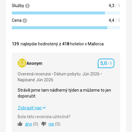
Služby
4,3
/ 5
Cena
4,4
/ 5
139
. najlepšie hodnotený z
418
hotelov v Mallorca
5,0
Anonym
/ 5
Hodnotenie
Overená recenzia
Dátum pobytu: Jún 2026
Napísané Jún 2026
Strávili jsme tam nádherný týden a můžeme to jen
doporučit.
Strávili jsme tam nádherný týden a můžeme to jen
Zobraziť viac
doporučit.
Bola táto recenzia užitočná?
áno
(
0
)
nie
(
0
)
Strava
5,0
/ 5