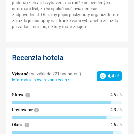
podoba izieb a ich vybavenia sa môže od uvedených
informácií líšiť, za čo spoločnosť Invia nenesie
zodpovednosť. Oficiálny popis poskytnutý organizátorom
zájazdu je dostupný na stránke vami vybraného zájazdu
po zadaní termínu, o ktorý máte záujem.
Recenzia hotela
Výborné
(na základe 221 hodnotení)
4,4
/ 5
Hodnotenie
Informácie o overovaní recenzí
Strava
4,5
/ 5
Ubytovanie
4,3
/ 5
Okolie
4,6
/ 5