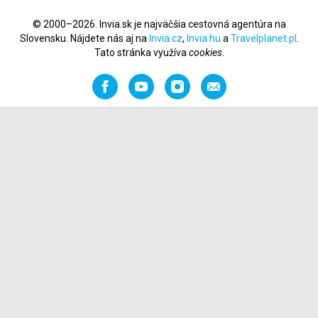
© 2000–2026. Invia.sk je najväčšia cestovná agentúra na
Slovensku. Nájdete nás aj na
Invia.cz
,
Invia.hu
a
Travelplanet.pl
.
Tato stránka využíva
cookies
.
Facebook
YouTube
Instagram
Odporučiť