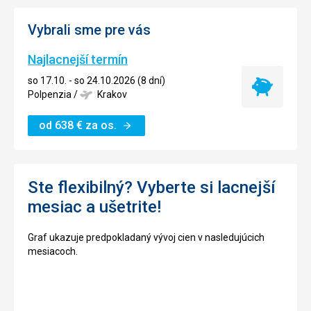
Vybrali sme pre vás
Najlacnejší termín
so 17.10. - so 24.10.2026 (8 dní)
Najlacnejší
Polpenzia
/
Krakov
termín
od
638
€
za os.
Ste flexibilný? Vyberte si lacnejší
mesiac a ušetrite!
Graf ukazuje predpokladaný vývoj cien v nasledujúcich
mesiacoch.