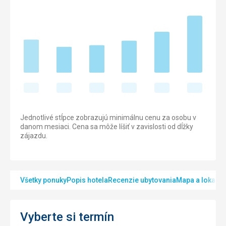
Jednotlivé stĺpce zobrazujú minimálnu cenu za osobu v
danom mesiaci. Cena sa môže líšiť v zavislosti od dĺžky
zájazdu.
Všetky ponuky
Popis hotela
Recenzie ubytovania
Mapa a lokalita
Vyberte si termín