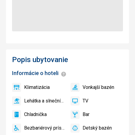
Popis ubytovanie
Informácie o hoteli
Informácie
Klimatizácia
Vonkajší bazén
áno
Klimatizácia
áno
Vonkajší
bazén
Lehátka a slnečníky pri bazéne zadarmo
TV
áno
Lehátka
áno
TV
a
Chladnička
Bar
slnečníky
áno
Chladnička
áno
Bar
pri
Bezbariérový prístup
Detský bazén
bazéne
áno
Bezbariérový
áno
Detský
zadarmo