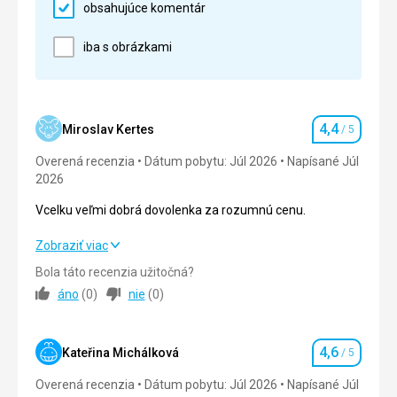
obsahujúce komentár
Táto recenzia bola preložená automaticky pomocou
Pláž
iba s obrázkami
Google Translate
Písečná pláž super,lehce bordel po ránu ale to každé
ráno napravily
Strava
Za mě super celodenní strava formou bufetu
4,4
Miroslav Kertes
/ 5
Hodnotenie
Ubytovanie
Overená recenzia
Super až na postele teda které byly dvě a bylo to
Dátum pobytu: Júl 2026
Napísané Júl
2026
brané jako manželská postel
Služby
Vcelku veľmi dobrá dovolenka za rozumnú cenu.
Super oblusha jak na barech tak jídelně,ve všem
vyhověli
Vcelku veľmi dobrá dovolenka za rozumnú cenu.
Zobraziť viac
Bola táto recenzia užitočná?
Táto recenzia bola preložená automaticky pomocou
Strava
4,0
/ 5
Google Translate
áno
(
0
)
nie
(
0
)
Ubytovanie
3,0
/ 5
4,6
Okolie
5,0
/ 5
Kateřina Michálková
/ 5
Hodnotenie
Overená recenzia
Dátum pobytu: Júl 2026
Napísané Júl
Služby
4,0
/ 5