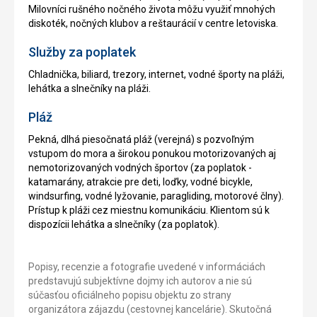
Milovníci rušného nočného života môžu využiť mnohých
diskoték, nočných klubov a reštaurácií v centre letoviska.
Služby za poplatek
Chladnička, biliard, trezory, internet, vodné športy na pláži,
lehátka a slnečníky na pláži.
Pláž
Pekná, dlhá piesočnatá pláž (verejná) s pozvoľným
vstupom do mora a širokou ponukou motorizovaných aj
nemotorizovaných vodných športov (za poplatok -
katamarány, atrakcie pre deti, loďky, vodné bicykle,
windsurfing, vodné lyžovanie, paragliding, motorové člny).
Prístup k pláži cez miestnu komunikáciu. Klientom sú k
dispozícii lehátka a slnečníky (za poplatok).
Popisy, recenzie a fotografie uvedené v informáciách
predstavujú subjektívne dojmy ich autorov a nie sú
súčasťou oficiálneho popisu objektu zo strany
organizátora zájazdu (cestovnej kancelárie). Skutočná