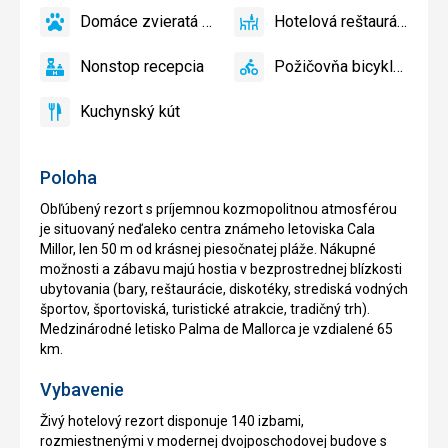
prístup
bazén
Domáce zvieratá povolené
Hotelová reštaurácia
áno
Domáce
áno
Hotelová
zvieratá
reštaurácia
Nonstop recepcia
Požičovňa bicyklov
povolené
áno
Nonstop
áno
Požičovňa
recepcia
bicyklov
Kuchynský kút
áno
Kuchynský
kút
Poloha
Obľúbený rezort s príjemnou kozmopolitnou atmosférou
je situovaný neďaleko centra známeho letoviska Cala
Millor, len 50 m od krásnej piesočnatej pláže. Nákupné
možnosti a zábavu majú hostia v bezprostrednej blízkosti
ubytovania (bary, reštaurácie, diskotéky, strediská vodných
športov, športoviská, turistické atrakcie, tradičný trh).
Medzinárodné letisko Palma de Mallorca je vzdialené 65
km.
Vybavenie
Živý hotelový rezort disponuje 140 izbami,
rozmiestnenými v modernej dvojposchodovej budove s