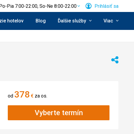
Po-Pia 7:00-22:00, So-Ne 8:00-22:00
Prihlásiť sa
ie hotelov
Blog
Ďalšie služby
Viac
Zdieľať
378
od
€
za os.
Vyberte termín