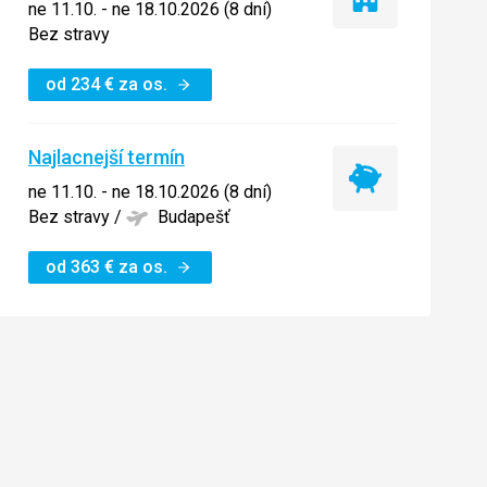
Iba
ne 11.10. - ne 18.10.2026 (8 dní)
ubytovanie
Bez stravy
od
234
€
za os.
Najlacnejší termín
Najlacnejší
ne 11.10. - ne 18.10.2026 (8 dní)
termín
Bez stravy
/
Budapešť
od
363
€
za os.