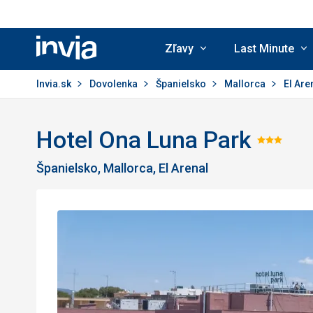
Zľavy
Last Minute
Invia.sk
Invia.sk
Dovolenka
Španielsko
Mallorca
El Are
Hotel Ona Luna Park
Hodn
Španielsko, Mallorca, El Arenal
3/5