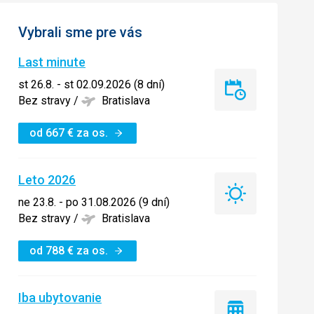
Vybrali sme pre vás
Last minute
st 26.8. - st 02.09.2026 (8 dní)
Last
Bez stravy
/
Bratislava
minute
od
667
€
za os.
Leto 2026
Leto
ne 23.8. - po 31.08.2026 (9 dní)
2026
Bez stravy
/
Bratislava
od
788
€
za os.
Iba ubytovanie