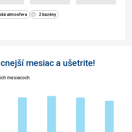
lská atmosfera
2 bazény
acnejší mesiac a ušetrite!
cich mesiacoch.