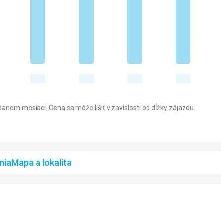
anom mesiaci. Cena sa môže líšiť v zavislosti od dĺžky zájazdu.
nia
Mapa a lokalita