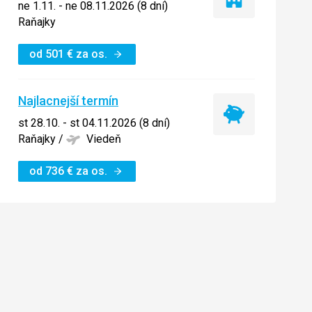
Iba
ne 1.11. - ne 08.11.2026 (8 dní)
ubytovanie
Raňajky
od
501
€
za os.
Najlacnejší termín
Najlacnejší
st 28.10. - st 04.11.2026 (8 dní)
termín
Raňajky
/
Viedeň
od
736
€
za os.