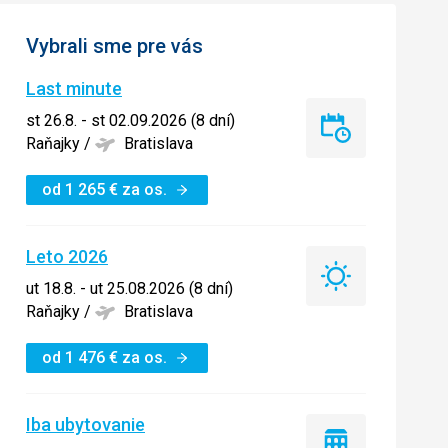
Vybrali sme pre vás
Last minute
st 26.8. - st 02.09.2026 (8 dní)
Last
Raňajky
/
Bratislava
minute
od
1 265
€
za os.
Leto 2026
Leto
ut 18.8. - ut 25.08.2026 (8 dní)
2026
Raňajky
/
Bratislava
od
1 476
€
za os.
Iba ubytovanie