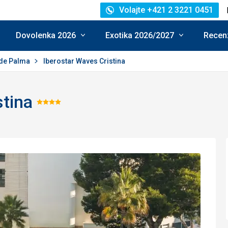
Volajte +421 2 3221 0451
Dovolenka 2026
Exotika 2026/2027
Recenz
 de Palma
Iberostar Waves Cristina
stina
Hodnotenie:
4/5