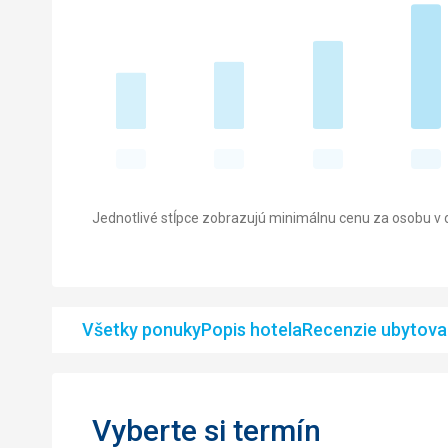
Jednotlivé stĺpce zobrazujú minimálnu cenu za osobu v d
Všetky ponuky
Popis hotela
Recenzie ubytova
Vyberte si termín