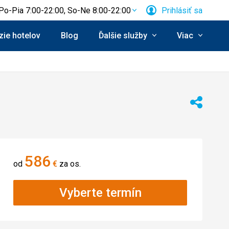
Po-Pia 7:00-22:00, So-Ne 8:00-22:00
Prihlásiť sa
ie hotelov
Blog
Ďalšie služby
Viac
Zdieľať
586
od
€
za os.
Vyberte termín