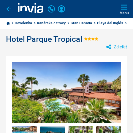
Volajte
Prihlásiť
Ísť
späť
+421
Menu
sa
2
Invia.sk
3221
Dovolenka
Kanárske ostrovy
Gran Canaria
Playa del Inglés
Pa
0477
Hotel Parque Tropical
Hodnotenie:
Zdieľať
4/5