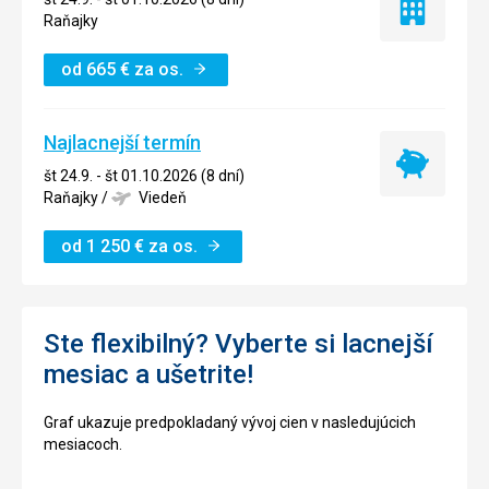
Iba
Raňajky
ubytovanie
od
665
€
za os.
Najlacnejší termín
Najlacnejší
št 24.9. - št 01.10.2026 (8 dní)
termín
Raňajky
/
Viedeň
od
1 250
€
za os.
Ste flexibilný? Vyberte si lacnejší
mesiac a ušetrite!
Graf ukazuje predpokladaný vývoj cien v nasledujúcich
mesiacoch.