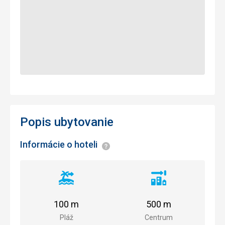
Popis ubytovanie
Informácie o hoteli
Informácie
Vzdialenosť
Vzdialenosť
od
od
pláže
centra
100 m
500 m
mesta
Pláž
Centrum