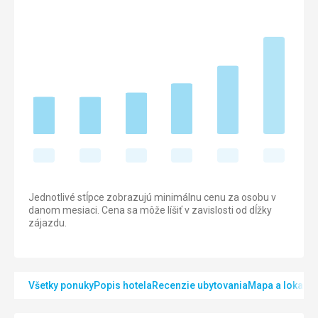
Jednotlivé stĺpce zobrazujú minimálnu cenu za osobu v
danom mesiaci. Cena sa môže líšiť v zavislosti od dĺžky
zájazdu.
Všetky ponuky
Popis hotela
Recenzie ubytovania
Mapa a lokalita