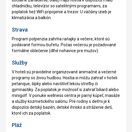
sociálne zariadenie, ďalej majú hostia k dispozícii malú
chladničku, televízor so satelitnými programami, za
poplatok tiež WiFi pripojenie a trezor. U väčšiny izieb je
klimatizácia a balkón.
Strava
Program polpenzia zahŕňa raňajky a večere, ktoré sú
podávané formou bufetu. Počas večerou je požadované
formálne oblečenie (dlhé nohavice pre mužov).
Služby
V hoteli sú pravidelne organizované animačné a večerné
programy so živou hudbou. Hostia si môžu zahrať v hoteli
petanque, šípky alebo navštíviť lekciu streľby či
gymnastiky. Za poplatok je možnosť si zahrať biliard alebo
minigolf. V ponuke wellness centra je parný kúpeľ, masáže
a služby kozmetického salónu. Pre rodiny s deťmi je k
dispozícii detský bazén, detské ihrisko a stráženie detí,
ktoré ich za poplatok.
Pláž