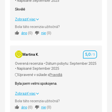
Napísané September 2025
Skvělé
Skvělé
Zobraziť viac
Bola táto recenzia užitočná?
Strava
5,0
/ 5
áno
(
0
)
nie
(
0
)
Ubytovanie
5,0
/ 5
Okolie
5,0
/ 5
5,0
Martina K.
/ 5
Hodnotenie
Služby
5,0
/ 5
Overená recenzia
Dátum pobytu: September 2025
Napísané September 2025
Cena
5,0
/ 5
Upravené v súlade s
Pravidlá
Byla jsem velmi spokojena.
Pláž
Krásná a příjemná
Byla jsem velmi spokojena.
Zobraziť viac
Strava
Bola táto recenzia užitočná?
Vynikající
Strava
5,0
/ 5
áno
(
0
)
nie
(
0
)
Ubytovanie