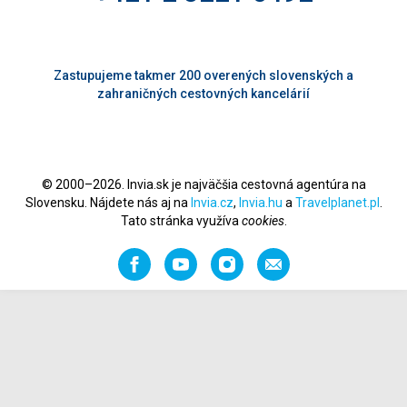
Zastupujeme takmer 200 overených slovenských a
zahraničných cestovných kancelárií
© 2000–2026. Invia.sk je najväčšia cestovná agentúra na
Slovensku. Nájdete nás aj na
Invia.cz
,
Invia.hu
a
Travelplanet.pl
.
Tato stránka využíva
cookies
.
Facebook
YouTube
Instagram
Odporučiť