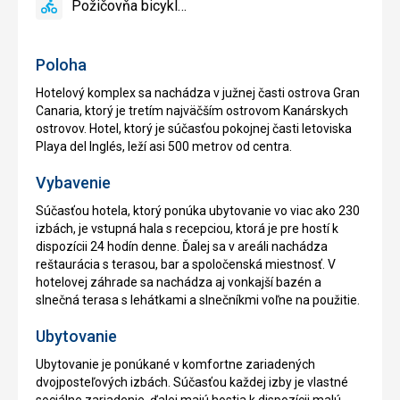
Požičovňa bicyklov
áno
Požičovňa
bicyklov
Poloha
Hotelový komplex sa nachádza v južnej časti ostrova Gran
Canaria, ktorý je tretím najväčším ostrovom Kanárskych
ostrovov. Hotel, ktorý je súčasťou pokojnej časti letoviska
Playa del Inglés, leží asi 500 metrov od centra.
Vybavenie
Súčasťou hotela, ktorý ponúka ubytovanie vo viac ako 230
izbách, je vstupná hala s recepciou, ktorá je pre hostí k
dispozícii 24 hodín denne. Ďalej sa v areáli nachádza
reštaurácia s terasou, bar a spoločenská miestnosť. V
hotelovej záhrade sa nachádza aj vonkajší bazén a
slnečná terasa s lehátkami a slnečníkmi voľne na použitie.
Ubytovanie
Ubytovanie je ponúkané v komfortne zariadených
dvojposteľových izbách. Súčasťou každej izby je vlastné