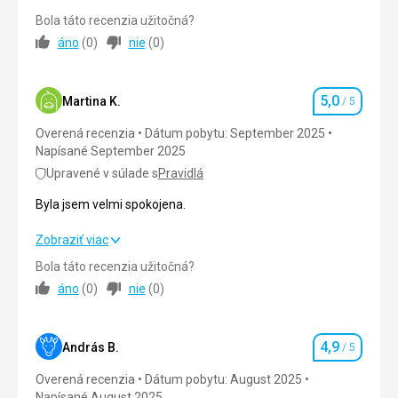
Uklid i prevlekani posteli kazdy den,uzasne.
Bola táto recenzia užitočná?
Strava
5,0
/ 5
Táto recenzia bola preložená automaticky pomocou
áno
(
0
)
nie
(
0
)
Google Translate
Ubytovanie
5,0
/ 5
5,0
Okolie
5,0
/ 5
Martina K.
/ 5
Hodnotenie
Overená recenzia
Dátum pobytu: September 2025
Služby
5,0
/ 5
Napísané September 2025
Cena
5,0
/ 5
Upravené v súlade s
Pravidlá
Byla jsem velmi spokojena.
Pláž
Byla jsem velmi spokojena.
Zobraziť viac
Krásná a příjemná
Bola táto recenzia užitočná?
Strava
Strava
5,0
/ 5
Vynikající
áno
(
0
)
nie
(
0
)
Ubytovanie
5,0
/ 5
Ubytovanie
Příjemné a krásné
4,9
Okolie
5,0
/ 5
András B.
/ 5
Hodnotenie
Služby
Skvělé
Overená recenzia
Dátum pobytu: August 2025
Služby
5,0
/ 5
Napísané August 2025