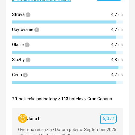
Strava
4,7
/ 5
Ubytovanie
4,7
/ 5
Okolie
4,7
/ 5
Služby
4,8
/ 5
Cena
4,7
/ 5
20
. najlepšie hodnotený z
113
hotelov v Gran Canaria
5,0
Jana I.
/ 5
Hodnotenie
Overená recenzia
Dátum pobytu: September 2025