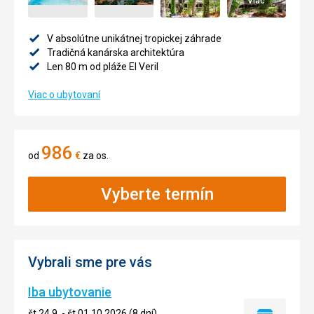
Viac
V absolútne unikátnej tropickej záhrade
Tradičná kanárska architektúra
Len 80 m od pláže El Veril
Viac o ubytovaní
986
od
€
za os.
Vyberte termín
Vybrali sme pre vás
Iba ubytovanie
št 24.9. - št 01.10.2026 (8 dní)