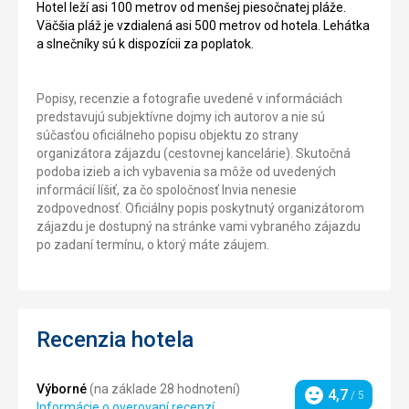
Hotel leží asi 100 metrov od menšej piesočnatej pláže.
Väčšia pláž je vzdialená asi 500 metrov od hotela. Lehátka
a slnečníky sú k dispozícii za poplatok.
Popisy, recenzie a fotografie uvedené v informáciách
predstavujú subjektívne dojmy ich autorov a nie sú
súčasťou oficiálneho popisu objektu zo strany
organizátora zájazdu (cestovnej kancelárie). Skutočná
podoba izieb a ich vybavenia sa môže od uvedených
informácií líšiť, za čo spoločnosť Invia nenesie
zodpovednosť. Oficiálny popis poskytnutý organizátorom
zájazdu je dostupný na stránke vami vybraného zájazdu
po zadaní termínu, o ktorý máte záujem.
Recenzia hotela
Výborné
(na základe 28 hodnotení)
4,7
/ 5
Hodnotenie
Informácie o overovaní recenzí