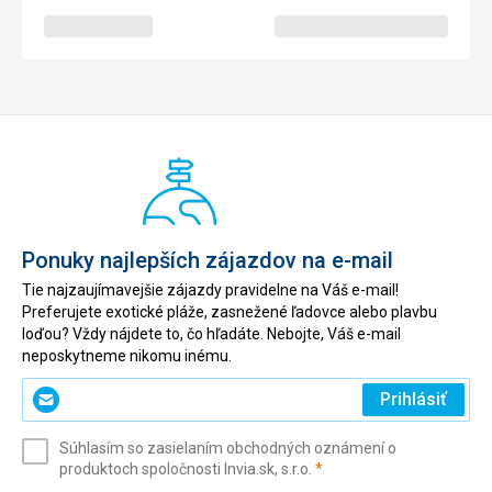
Ponuky najlepších zájazdov na e-mail
Tie najzaujímavejšie zájazdy pravidelne na Váš e-mail!
Preferujete exotické pláže, zasnežené ľadovce alebo plavbu
loďou? Vždy nájdete to, čo hľadáte. Nebojte, Váš e-mail
neposkytneme nikomu inému.
Zadajte
Prihlásiť
svoj
e-
Súhlasím so zasielaním obchodných oznámení o
mail
(povinné)
produktoch spoločnosti Invia.sk, s.r.o.
*
(povinné)
*