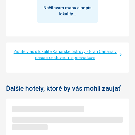
úložný prostor – s minilednicí, trezorem a lavicí na kufry.
Načítavam mapu a popis
Vestavěná skříň má automatické vnitřní osvětlení a také
lokality...
výše zmíněný úložný prostor. Postele jsou velmi pohodlné.
Poznámka: na dřevěném zábradlí terasy by se nemělo nic
rozkládat!
Táto recenzia bola preložená automaticky pomocou
Google Translate
Zistite viac o lokalite Kanárske ostrovy - Gran Canaria v
našom cestovnom sprievodcovi
Ďalšie hotely, ktoré by vás mohli zaujať