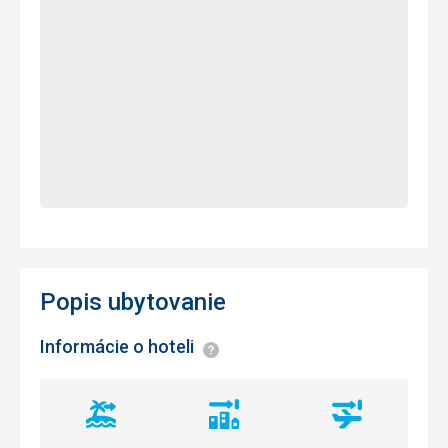
Popis ubytovanie
Informácie o hoteli
Informácie
Vzdialenosť
Vzdialenosť
Vzdialenosť
od
od
od