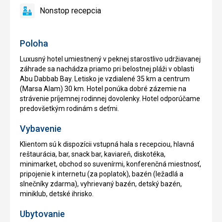
reštaurácia
Nonstop recepcia
áno
Nonstop
recepcia
Poloha
Luxusný hotel umiestnený v peknej starostlivo udržiavanej
záhrade sa nachádza priamo pri belostnej pláži v oblasti
Abu Dabbab Bay. Letisko je vzdialené 35 km a centrum
(Marsa Alam) 30 km. Hotel ponúka dobré zázemie na
strávenie príjemnej rodinnej dovolenky. Hotel odporúčame
predovšetkým rodinám s deťmi.
Vybavenie
Klientom sú k dispozícii vstupná hala s recepciou, hlavná
reštaurácia, bar, snack bar, kaviareň, diskotéka,
minimarket, obchod so suvenírmi, konferenčná miestnosť,
pripojenie k internetu (za poplatok), bazén (ležadlá a
slnečníky zdarma), vyhrievaný bazén, detský bazén,
miniklub, detské ihrisko.
Ubytovanie