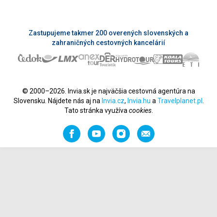
Zastupujeme takmer 200 overených slovenských a
zahraničných cestovných kancelárií
© 2000–2026. Invia.sk je najväčšia cestovná agentúra na
Slovensku. Nájdete nás aj na
Invia.cz
,
Invia.hu
a
Travelplanet.pl
.
Tato stránka využíva
cookies
.
Facebook
YouTube
Instagram
Odporučiť