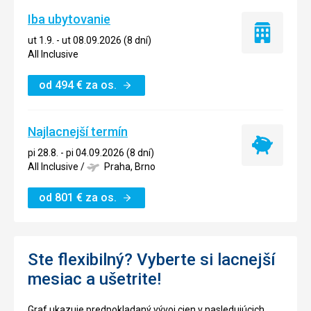
Iba ubytovanie
Iba
ut 1.9. - ut 08.09.2026 (8 dní)
ubytovanie
All Inclusive
od
494
€
za os.
Najlacnejší termín
Najlacnejší
pi 28.8. - pi 04.09.2026 (8 dní)
termín
All Inclusive
/
Praha, Brno
od
801
€
za os.
Ste flexibilný? Vyberte si lacnejší
mesiac a ušetrite!
Graf ukazuje predpokladaný vývoj cien v nasledujúcich