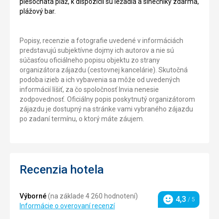
piesočnatá pláž, k dispozícii sú ležadlá a slnečníky zdarma,
plážový bar.
Popisy, recenzie a fotografie uvedené v informáciách
predstavujú subjektívne dojmy ich autorov a nie sú
súčasťou oficiálneho popisu objektu zo strany
organizátora zájazdu (cestovnej kancelárie). Skutočná
podoba izieb a ich vybavenia sa môže od uvedených
informácií líšiť, za čo spoločnosť Invia nenesie
zodpovednosť. Oficiálny popis poskytnutý organizátorom
zájazdu je dostupný na stránke vami vybraného zájazdu
po zadaní termínu, o ktorý máte záujem.
Recenzia hotela
Výborné
(na základe 4 260 hodnotení)
4,3
/ 5
Hodnotenie
Informácie o overovaní recenzí