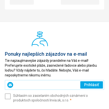
Ponuky najlepších zájazdov na e-mail
Tie najzaujímavejšie zájazdy pravidelne na Váš e-mail!
Preferujete exotické pláže, zasnežené ľadovce alebo plavbu
loďou? Vždy nájdete to, čo hľadáte. Nebojte, Váš e-mail
neposkytneme nikomu inému.
Zadajte
Prihlásiť
svoj
e-
Súhlasím so zasielaním obchodných oznámení o
mail
(povinné)
produktoch spoločnosti Invia.sk, s.r.o.
*
(povinné)
*