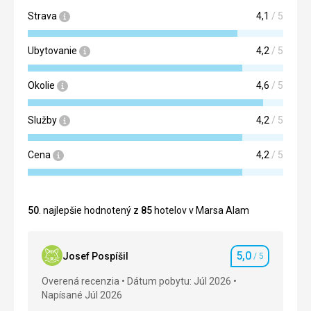
Strava
4,1
/ 5
Ubytovanie
4,2
/ 5
Okolie
4,6
/ 5
Služby
4,2
/ 5
Cena
4,2
/ 5
50
. najlepšie hodnotený z
85
hotelov v Marsa Alam
5,0
Josef Pospíšil
/ 5
Hodnotenie
Overená recenzia
Dátum pobytu: Júl 2026
Napísané Júl 2026