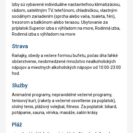
Izby sú vybavené individuálne nastaviteľnou klimatizáciou,
rádiom, satelitným TV, telefónom, chladničkou, vlastným
sociálnym zariadením (sprcha alebo vaňa, toaleta, fén),
trezorom a balkónom alebo terasou. Ubytovanie za
príplatok:Superior izba s výhľadom na more, Rodinná izba,
Rodinná izba s výhľadom na more
Strava
Raňajky, obedy a večere formou bufetu, počas dňa ľahké
občerstvenie, neobmedzené množstvo nealkoholických
nápojov a miestnych alkoholických nápojov od 10:00-23:00
hod.
Služby
Animačné programy, nepravidelné večerné programy,
tenisový kurt, (rakety a večerné osvetlenie za poplatok),
stolný tenis, plážový volejbal, fitness. Za poplatok: biliard,
potápanie, sauna, vírivka, masáže, salón krásy.
Pláž