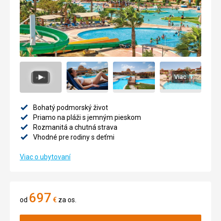
Viac
Bohatý podmorský život
Priamo na pláži s jemným pieskom
Rozmanitá a chutná strava
Vhodné pre rodiny s deťmi
Viac o ubytovaní
697
od
€
za os.