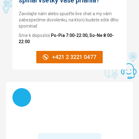
spĺňal všetky vaše priania?
Cena
2,0
/ 5
Zavolajte nám alebo spusťte live chat a my vám
zabezpečíme dovolenku, na ktorú budete ešte dlho
Pláž
spomínať.
Pláž krásná, čistá. Ale dost vlny což se nedá ovlivnit. Málo
lehátek, ale vždycky to nějak udělali, aby se na nás dostalo.
Sme k dispozícii
Po-Pia 7:00-22:00, So-Ne 8:00-
22:00
.
Strava
Průměr, velký výběr, ale chuť nic moc.
+421 2 3221 0477
Ubytovanie
Viděla jsem víc pokojů, průměr.
Služby
Jak kdo, recepce strašný přístup. Uklízeč super, obsluha v
restauraci a na baru většinou super.
Načítam
Táto recenzia bola preložená automaticky pomocou
Google Translate