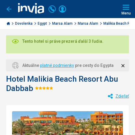
Volajte
Prihlásiť
Ísť
späť
+421
Menu
sa
2
Invia.sk
3221
Dovolenka
Egypt
Marsa Alam
Marsa Alam
Malikia Beach Resor
0477
Tento hotel si práve prezerá ďalší 3 ľudia.
Zavri
Aktuálne
platné podmienky
pre cesty do Egypta
Hotel Malikia Beach Resort Abu
Dabbab
Hodnotenie:
Zdieľať
5/5