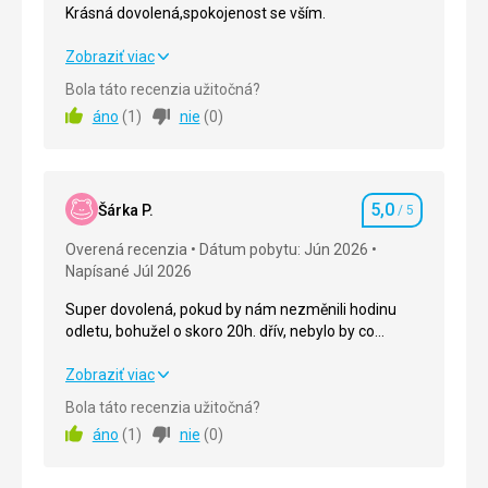
Krásná dovolená,spokojenost se vším.
Krásná dovolená,spokojenost se vším.
Zobraziť viac
Bola táto recenzia užitočná?
Strava
5,0
/ 5
áno
(
1
)
nie
(
0
)
Ubytovanie
5,0
/ 5
Okolie
5,0
/ 5
5,0
Šárka P.
/ 5
Hodnotenie
Služby
5,0
/ 5
Overená recenzia
Dátum pobytu: Jún 2026
Napísané Júl 2026
Cena
5,0
/ 5
Super dovolená, pokud by nám nezměnili hodinu
odletu, bohužel o skoro 20h. dřív, nebylo by co
Pláž
vytknout.
Pláž s pozvolným vstupem a jemným pískem,k
Super dovolená, pokud by nám nezměnili hodinu
Zobraziť viac
vidění spousta rybiček i želvy,pláž krásná.
odletu, bohužel o skoro 20h. dřív, nebylo by co
Bola táto recenzia užitočná?
Strava
vytknout.
áno
(
1
)
nie
(
0
)
Nejlepší ,nejchutnější a největší výběr jídel a to jsme v
Egyptě byli poněkolikáté.
Strava
5,0
/ 5