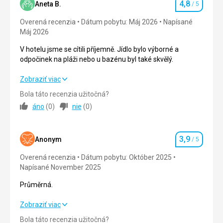
4,8
zhodnotola na 7* z 10.
Aneta B.
/ 5
Hodnotenie
pěšky!
Overená recenzia
Dátum pobytu: Máj 2026
Napísané
Služby
Strava
5,0
/ 5
Máj 2026
S tím jsme byli taky spokojeni!
Ubytovanie
3,0
/ 5
V hotelu jsme se cítili příjemně. Jídlo bylo výborné a
Táto recenzia bola preložená automaticky pomocou
odpočinek na pláži nebo u bazénu byl také skvělý.
Google Translate
Okolie
5,0
/ 5
V hotelu jsme se cítili příjemně. Jídlo bylo výborné a
Zobraziť viac
Služby
3,0
/ 5
odpočinek na pláži nebo u bazénu byl také skvělý.
Bola táto recenzia užitočná?
Cena
3,0
/ 5
áno
(
0
)
nie
(
0
)
Strava
5,0
/ 5
Ubytovanie
5,0
/ 5
Pláž
3,9
Anonym
/ 5
Hodnotenie
velmi pekna
Okolie
4,0
/ 5
Overená recenzia
Dátum pobytu: Október 2025
Strava
Napísané November 2025
Velmi dobra
Služby
4,0
/ 5
Ubytovanie
Průměrná.
Cena
5,0
/ 5
Izba cista priestranna
Průměrná.
Zobraziť viac
Služby
slabe
Pláž
Bola táto recenzia užitočná?