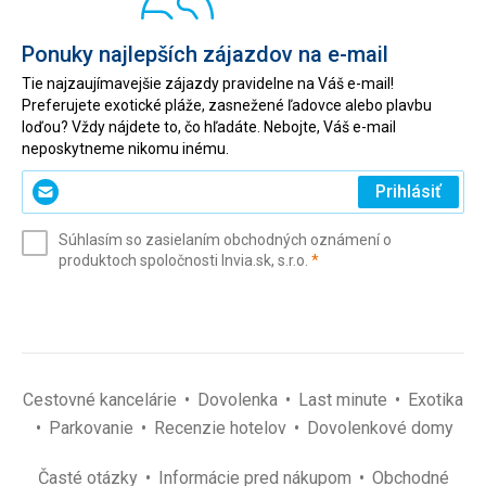
Ponuky najlepších zájazdov na e-mail
Tie najzaujímavejšie zájazdy pravidelne na Váš e-mail!
Preferujete exotické pláže, zasnežené ľadovce alebo plavbu
loďou? Vždy nájdete to, čo hľadáte. Nebojte, Váš e-mail
neposkytneme nikomu inému.
Zadajte
Prihlásiť
svoj
e-
Súhlasím so zasielaním obchodných oznámení o
mail
(povinné)
produktoch spoločnosti Invia.sk, s.r.o.
*
(povinné)
*
Cestovné kancelárie
Dovolenka
Last minute
Exotika
Parkovanie
Recenzie hotelov
Dovolenkové domy
Časté otázky
Informácie pred nákupom
Obchodné