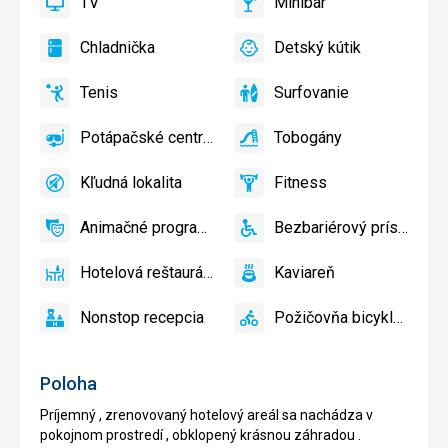
TV
Minibar
slnečníky
áno
TV
áno
Minibar,
pri
Bar
Chladnička
Detský kútik
bazéne
áno
Chladnička
áno
Detský
zadarmo
kútik,
Tenis
Surfovanie
Detské
áno
Tenis,
áno
Surfovanie
ihrisko,
Volejbal
Potápačské centrum
Tobogány
Detský
áno
Potápačské
áno
Tobogány
bazén
centrum
Kľudná lokalita
Fitness
áno
Kľudná
áno
Fitness
lokalita
Animačné programy
Bezbariérový prístup
áno
Animačné
áno
Bezbariérový
programy
prístup
Hotelová reštaurácia
Kaviareň
áno
Hotelová
áno
Kaviareň
reštaurácia
Nonstop recepcia
Požičovňa bicyklov
áno
Nonstop
áno
Požičovňa
recepcia
bicyklov
Poloha
Príjemný , zrenovovaný hotelový areál sa nachádza v
pokojnom prostredí , obklopený krásnou záhradou .