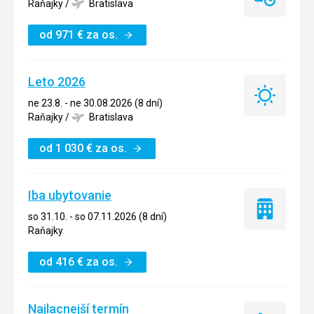
Last
Raňajky
/
Bratislava
minute
od
971
€
za os.
Leto 2026
Leto
ne 23.8. - ne 30.08.2026 (8 dní)
2026
Raňajky
/
Bratislava
od
1 030
€
za os.
Iba ubytovanie
Iba
so 31.10. - so 07.11.2026 (8 dní)
ubytovanie
Raňajky
od
416
€
za os.
Najlacnejší termín