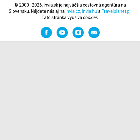
© 2000–2026. Invia.sk je najväčšia cestovná agentúra na
Slovensku. Nájdete nás aj na
Invia.cz
,
Invia.hu
a
Travelplanet.pl
.
Tato stránka využíva
cookies
.
Facebook
YouTube
Instagram
Odporučiť