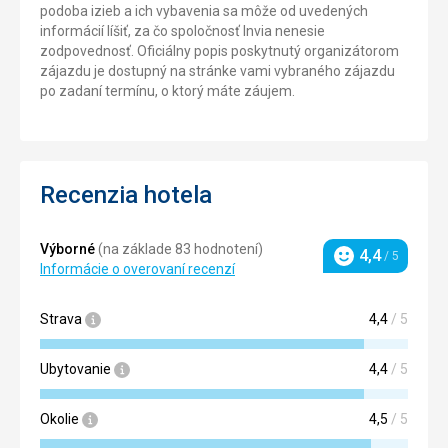
podoba izieb a ich vybavenia sa môže od uvedených
informácií líšiť, za čo spoločnosť Invia nenesie
zodpovednosť. Oficiálny popis poskytnutý organizátorom
zájazdu je dostupný na stránke vami vybraného zájazdu
po zadaní termínu, o ktorý máte záujem.
Recenzia hotela
Výborné
(na základe 83 hodnotení)
4,4
/ 5
Hodnotenie
Informácie o overovaní recenzí
Strava
4,4
/ 5
Ubytovanie
4,4
/ 5
Okolie
4,5
/ 5