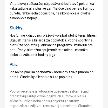
V hotelovej reštaurácii sú podávané bufetové polpenzia.
Fakultatívne all inclusive zahŕňajúce plnú penziu formou
bufetu, ľahké jedlá počas dňa, nealkoholické a lokálne
alkoholické nápoje .
Služby
Hosťom je k dispozícii plážový volejbal, stolný tenis, fitnes .
Sqaush , tenis a biliard ( za poplatok ) , vodné športy na
pláži ( za poplatok ) , animačné programy , miniklub pre
deti . Pobyt si možno spríjemniť relaxačnou masážou
alebo sa zúčastniť hodiny jogy .
Pláž
Piesočná pláž sa nachádza v menšom zálive priamo pri
hoteli . Slnečníky a lehátka sú za poplatok .
Popisy, recenzie a fotografie uvedené v informáciách
predstavujú subjektívne dojmy ich autorov a nie sú
súčasťou oficiálneho popisu objektu zo strany
organizátora zájazdu (cestovnej kancelárie). Skutočná