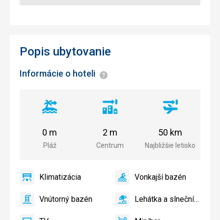
Popis ubytovanie
Informácie o hoteli
Informácie
Vzdialenosť
Vzdialenosť
Vzdialenosť
od
od
od
pláže
centra
letiska
0 m
2 m
50 km
mesta
Pláž
Centrum
Najbližšie letisko
Klimatizácia
Vonkajší bazén
áno
Klimatizácia
áno
Vonkajší
bazén
Vnútorný bazén
Lehátka a slnečníky pri bazéne zadarmo
áno
Vnútorný
áno
Lehátka
bazén
a