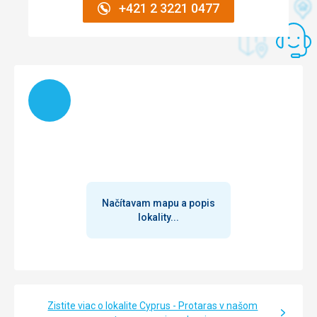
+421 2 3221 0477
Služby
Obsluha prijemna. Vyhoda rucniku na plaz.
Táto recenzia bola preložená automaticky pomocou
Google Translate
Načítam
Načítavam mapu a popis
lokality...
Zistite viac o lokalite Cyprus - Protaras v našom