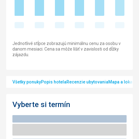
Jednotlivé stĺpce zobrazujú minimálnu cenu za osobu v
danom mesiaci. Cena sa môže líšiť v zavislosti od dĺžky
zájazdu.
Všetky ponuky
Popis hotela
Recenzie ubytovania
Mapa a lokalita
Vyberte si termín