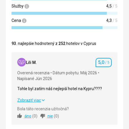
Služby
4,5
/ 5
Cena
4,3
/ 5
93
. najlepšie hodnotený z
252
hotelov v Cyprus
5,0
Lili M.
/ 5
Hodnotenie
Overená recenzia
Dátum pobytu: Máj 2026
Napísané Jún 2026
Tohle byl zatím náš nejlepší hotel na Kypru????
Tohle byl zatím náš nejlepší hotel na Kypru????
Zobraziť viac
Bola táto recenzia užitočná?
Strava
5,0
/ 5
áno
(
0
)
nie
(
0
)
Ubytovanie
5,0
/ 5