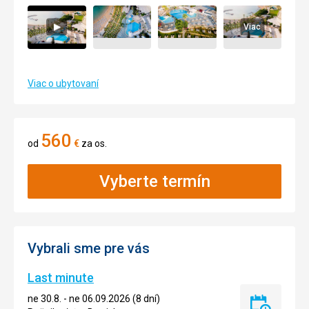
Viac
Viac o ubytovaní
560
od
€
za os.
Vyberte termín
Vybrali sme pre vás
Last minute
ne 30.8. - ne 06.09.2026 (8 dní)