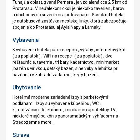
Tunajšia oblasť, zvaná Pernera , je vzdialená cca 2,5 km od
Protarasu . V neďalekom okolí je niekoľko taverien , barov
a obchodov so suvenírmi a potravinami . Kúsok od hotela
je autobusová zastávka mestskej linky, ktorá zabezpečuje
spojenie do Protarasu aj Ayia Napy a Larnaky .
Vybavenie
K vybaveniu hotela patrí recepcia , výťahy , internetový kút
( za poplatok ) , WIFI na recepcii ( za poplatok ) , dve
reštaurácie, taverna , tri bary, kaderníctvo , minimarket
,bazén s vírivkou, detský bazén, slnečníky a lehátka pri
bazéne a v záhrade zadarmo , krytý bazén .
Ubytovanie
Hotel má moderne zariadené izby s parketovými
podlahami . Izby sú vybavené kúpeľňou , WC ,
klimatizáciou , telefónom , minibarom aj satelitný TV ,
niektoré majú balkón s panoramatickým výhľadom na
Stredozemné more .
Strava