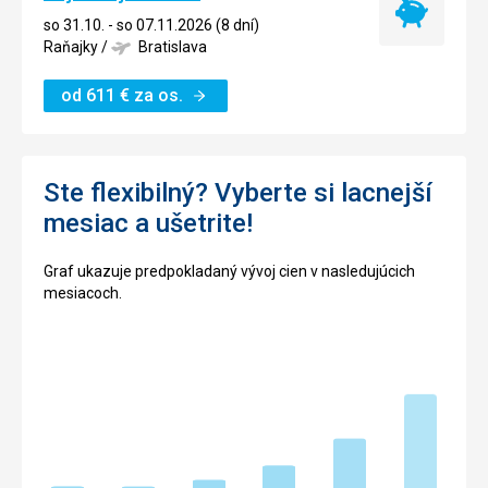
Najlacnejší
so 31.10. - so 07.11.2026 (8 dní)
termín
Raňajky
/
Bratislava
od
611
€
za os.
Ste flexibilný? Vyberte si lacnejší
mesiac a ušetrite!
Graf ukazuje predpokladaný vývoj cien v nasledujúcich
mesiacoch.