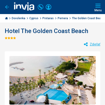
Volajte
Prihlásiť
Ísť
späť
+421
Menu
sa
2
Invia.sk
3221
Dovolenka
Cyprus
Protaras
Pernera
The Golden Coast Beach
0477
Hotel The Golden Coast Beach
Hodnotenie:
Zdieľať
4/5