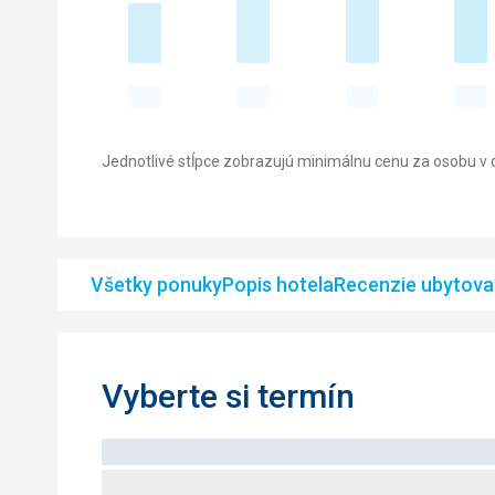
Jednotlivé stĺpce zobrazujú minimálnu cenu za osobu v d
Všetky ponuky
Popis hotela
Recenzie ubytova
Vyberte si termín