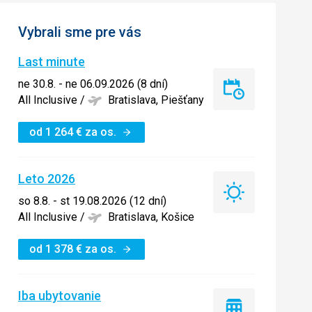
Vybrali sme pre vás
Last minute
ne 30.8. - ne 06.09.2026 (8 dní)
Last
All Inclusive
/
Bratislava, Piešťany
minute
od
1 264
€
za os.
Leto 2026
Leto
so 8.8. - st 19.08.2026 (12 dní)
2026
All Inclusive
/
Bratislava, Košice
od
1 378
€
za os.
Iba ubytovanie