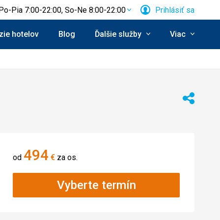
Po-Pia 7:00-22:00, So-Ne 8:00-22:00
Prihlásiť sa
ie hotelov
Blog
Ďalšie služby
Viac
Zdieľať
494
od
€
za os.
Vyberte termín