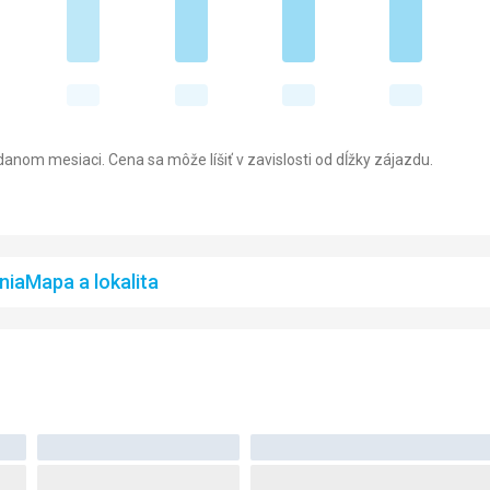
anom mesiaci. Cena sa môže líšiť v zavislosti od dĺžky zájazdu.
nia
Mapa a lokalita