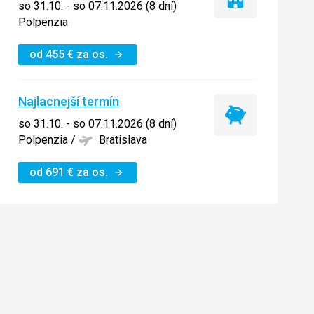
Iba
so 31.10. - so 07.11.2026 (8 dní)
ubytovanie
Polpenzia
od
455
€
za os.
Najlacnejší termín
Najlacnejší
so 31.10. - so 07.11.2026 (8 dní)
termín
Polpenzia
/
Bratislava
od
691
€
za os.