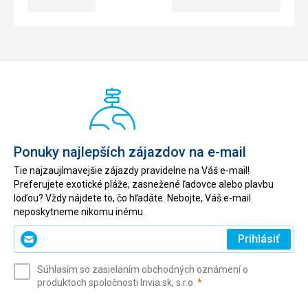
Ponuky najlepších zájazdov na e-mail
Tie najzaujímavejšie zájazdy pravidelne na Váš e-mail!
Preferujete exotické pláže, zasnežené ľadovce alebo plavbu
loďou? Vždy nájdete to, čo hľadáte. Nebojte, Váš e-mail
neposkytneme nikomu inému.
Zadajte
Prihlásiť
svoj
e-
Súhlasím so zasielaním obchodných oznámení o
mail
(povinné)
produktoch spoločnosti Invia.sk, s.r.o.
*
(povinné)
*