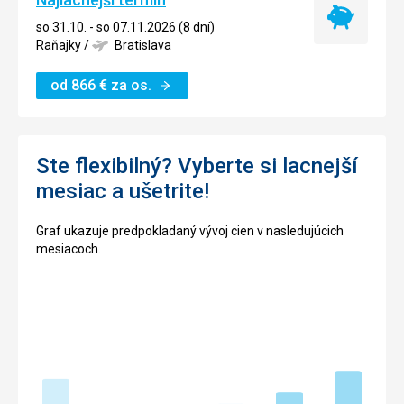
Najlacnejší
so 31.10. - so 07.11.2026 (8 dní)
termín
Raňajky
/
Bratislava
od
866
€
za os.
Ste flexibilný? Vyberte si lacnejší
mesiac a ušetrite!
Graf ukazuje predpokladaný vývoj cien v nasledujúcich
mesiacoch.