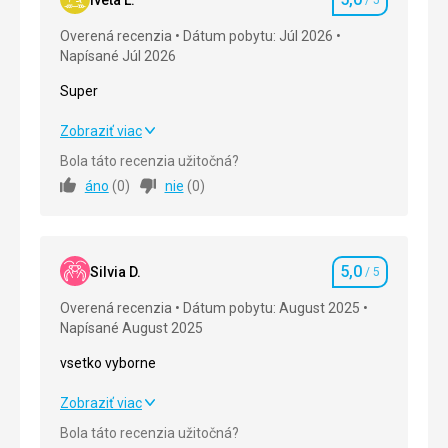
Hodnotenie
Overená recenzia
Dátum pobytu: Júl 2026
Napísané Júl 2026
Super
Super
Zobraziť viac
Bola táto recenzia užitočná?
Strava
5,0
/ 5
áno
(
0
)
nie
(
0
)
Ubytovanie
5,0
/ 5
Okolie
5,0
/ 5
5,0
Silvia D.
/ 5
Hodnotenie
Služby
5,0
/ 5
Overená recenzia
Dátum pobytu: August 2025
Napísané August 2025
Cena
5,0
/ 5
vsetko vyborne
Strava
vsetko vyborne
Zobraziť viac
Super
Bola táto recenzia užitočná?
Ubytovanie
Strava
5,0
/ 5