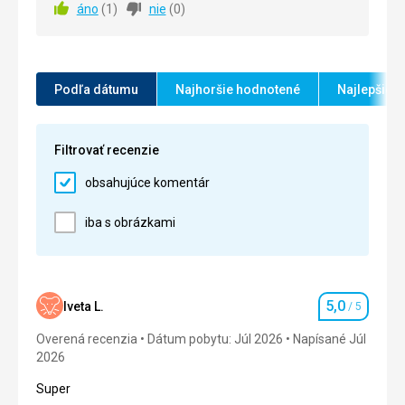
áno
(
1
)
nie
(
0
)
Výhladom som celkom nebola spokojná
Ubytovanie
5,0
/ 5
Služby
Super
Okolie
5,0
/ 5
Podľa dátumu
Najhoršie hodnotené
Najlepšie 
Služby
5,0
/ 5
Cena
5,0
/ 5
Filtrovať recenzie
obsahujúce komentár
Pláž
nadherna
iba s obrázkami
Strava
excelentna
Ubytovanie
100 percent
5,0
Iveta L.
/ 5
Hodnotenie
Služby
Overená recenzia
Dátum pobytu: Júl 2026
Napísané Júl
nie je co vytknut
2026
Super