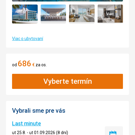
Viac
Viac o ubytovaní
686
od
€
za os.
Vyberte termín
Vybrali sme pre vás
Last minute
ut 25.8. - ut 01.09.2026 (8 dní)