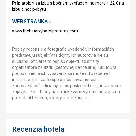
Príplatok:
» za izbu s bočným výhľadom na more + 22 € na
izbu a noc pobytu.
WEBSTRÁNKA »
www.theblueivyhotelprotaras.com
Popisy, recenzie a fotografie uvedené v informáciách
predstavujú subjektívne dojmy ich autorov a nie sú
súčasťou oficiálneho popisu objektu zo strany
organizátora zájazdu (cestovnej kancelárie). Skutočná
podoba izieb a ich vybavenia sa môže od uvedených
informácií líšiť, za čo spoločnosť Invia nenesie
zodpovednosť. Oficiálny popis poskytnutý organizátorom
zájazdu je dostupný na stránke vami vybraného zájazdu
po zadaní termínu, o ktorý máte záujem.
Recenzia hotela