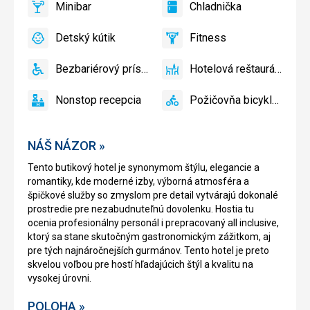
Minibar
Chladnička
slnečníky
áno
Minibar,
áno
Chladnička
pri
Bar
Detský kútik
Fitness
bazéne
áno
Detský
áno
Fitness
zadarmo
kútik,
Bezbariérový prístup
Hotelová reštaurácia
Detské
áno
Bezbariérový
áno
Hotelová
ihrisko,
prístup
reštaurácia
Nonstop recepcia
Požičovňa bicyklov
Detský
áno
Nonstop
áno
Požičovňa
bazén
recepcia
bicyklov
NÁŠ NÁZOR »
Tento butikový hotel je synonymom štýlu, elegancie a
romantiky, kde moderné izby, výborná atmosféra a
špičkové služby so zmyslom pre detail vytvárajú dokonalé
prostredie pre nezabudnuteľnú dovolenku. Hostia tu
ocenia profesionálny personál i prepracovaný all inclusive,
ktorý sa stane skutočným gastronomickým zážitkom, aj
pre tých najnáročnejších gurmánov. Tento hotel je preto
skvelou voľbou pre hostí hľadajúcich štýl a kvalitu na
vysokej úrovni.
POLOHA »