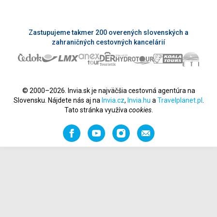
Zastupujeme takmer 200 overených slovenských a
zahraničných cestovných kancelárií
© 2000–2026. Invia.sk je najväčšia cestovná agentúra na
Slovensku. Nájdete nás aj na
Invia.cz
,
Invia.hu
a
Travelplanet.pl
.
Tato stránka využíva
cookies
.
Facebook
YouTube
Instagram
Odporučiť