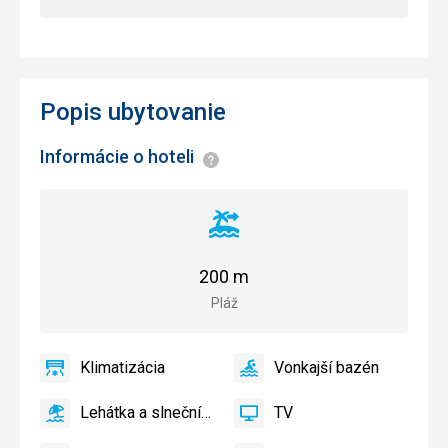
Popis ubytovanie
Informácie o hoteli
Informácie
Vzdialenosť
od
pláže
200 m
Pláž
Klimatizácia
Vonkajší bazén
áno
Klimatizácia
áno
Vonkajší
bazén
Lehátka a slnečníky pri bazéne zadarmo
TV
áno
Lehátka
áno
TV
a