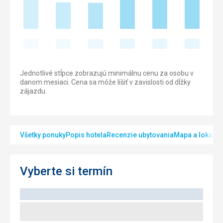
Jednotlivé stĺpce zobrazujú minimálnu cenu za osobu v
danom mesiaci. Cena sa môže líšiť v zavislosti od dĺžky
zájazdu.
Všetky ponuky
Popis hotela
Recenzie ubytovania
Mapa a lokalita
Vyberte si termín