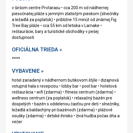
v širšom centre Protarasu • cca 200 m od nádhernej
piesočnatej pláže s jemným zlatistým pieskom (slnečníky
a ležadlá za poplatok) • približne 15 minút od známej Fig
Tree Bay pláže • cca 55 km od letiska v Larnake •
reštaurácie, bary a turistické obchodíky v pešej
dostupnosti
OFICIÁLNA TRIEDA »
****
VYBAVENIE »
hotel zariadený v nádhernom butikovom štýle • dizajnová
vstupná hala s recepciou • lobby bar • pool bar • hotelová
reštaurácia • wifi (zdarma) • fitness centrum (zdarma) •
wellness centrum (za poplatok) • relaxačný bazén pre
dospelých • bazén s oddelenou časťou pre deti • slnečníky,
ležadlá a baldachýny pri bazénoch (zdarma) • plážové
osušky (zdarma) • detské ihrisko • živá hudba počas dňa a
večer