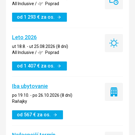
Last
All Inclusive
/
Poprad
minute
od
1 293
€
za os.
Leto 2026
Leto
ut 18.8. - ut 25.08.2026 (8 dní)
2026
All Inclusive
/
Poprad
od
1 407
€
za os.
Iba ubytovanie
Iba
po 19.10. - po 26.10.2026 (8 dní)
ubytovanie
Raňajky
od
567
€
za os.
Najlacnejší termín