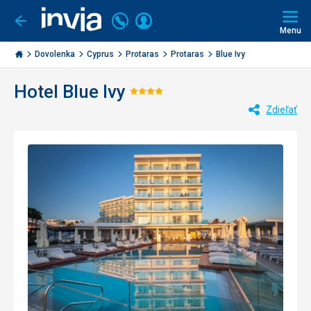
Volajte
Prihlásiť
Ísť
späť
+421
Menu
sa
2
Invia.sk
3221
Dovolenka
Cyprus
Protaras
Protaras
Blue Ivy
0477
Hotel Blue Ivy
Hodnotenie:
Zdieľať
4/5