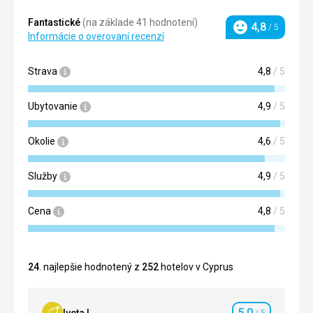
Fantastické
(na základe 41 hodnotení)
4,8
/ 5
Hodnotenie
Informácie o overovaní recenzí
Strava
4,8
/ 5
Ubytovanie
4,9
/ 5
Okolie
4,6
/ 5
Služby
4,9
/ 5
Cena
4,8
/ 5
24
. najlepšie hodnotený z
252
hotelov v Cyprus
5,0
Iveta L.
/ 5