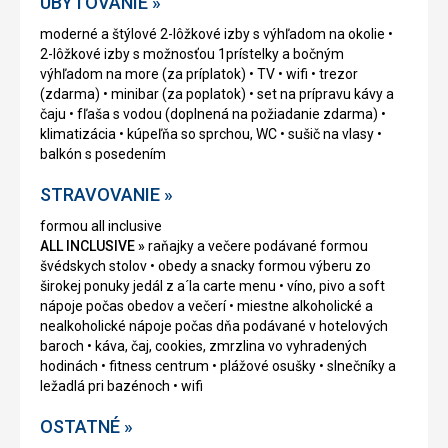
UBYTOVANIE »
moderné a štýlové 2-lôžkové izby s výhľadom na okolie •
2-lôžkové izby s možnosťou 1prístelky a bočným
výhľadom na more (za príplatok) • TV • wifi • trezor
(zdarma) • minibar (za poplatok) • set na prípravu kávy a
čaju • fľaša s vodou (doplnená na požiadanie zdarma) •
klimatizácia • kúpeľňa so sprchou, WC • sušič na vlasy •
balkón s posedením
STRAVOVANIE »
formou all inclusive
ALL INCLUSIVE »
raňajky a večere podávané formou
švédskych stolov • obedy a snacky formou výberu zo
širokej ponuky jedál z a´la carte menu • víno, pivo a soft
nápoje počas obedov a večerí • miestne alkoholické a
nealkoholické nápoje počas dňa podávané v hotelových
baroch • káva, čaj, cookies, zmrzlina vo vyhradených
hodinách • fitness centrum • plážové osušky • slnečníky a
ležadlá pri bazénoch • wifi
OSTATNÉ »