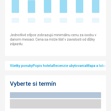
Jednotlivé stĺpce zobrazujú minimálnu cenu za osobu v
danom mesiaci. Cena sa môže líšiť v zavislosti od dĺžky
zájazdu.
Všetky ponuky
Popis hotela
Recenzie ubytovania
Mapa a lokalita
Vyberte si termín