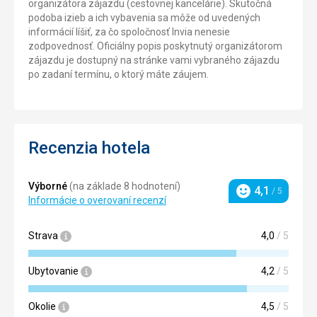
organizátora zájazdu (cestovnej kancelárie). Skutočná
podoba izieb a ich vybavenia sa môže od uvedených
informácií líšiť, za čo spoločnosť Invia nenesie
zodpovednosť. Oficiálny popis poskytnutý organizátorom
zájazdu je dostupný na stránke vami vybraného zájazdu
po zadaní termínu, o ktorý máte záujem.
Recenzia hotela
Výborné
(na základe 8 hodnotení)
4,1
/ 5
Hodnotenie
Informácie o overovaní recenzí
Strava
4,0
/ 5
Ubytovanie
4,2
/ 5
Okolie
4,5
/ 5