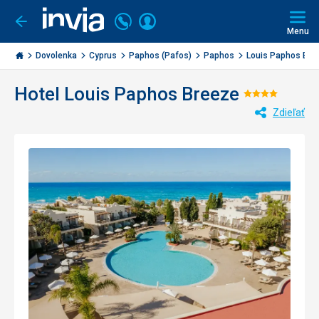
Volajte
Prihlásiť
Ísť
späť
+421
Menu
sa
2
Invia.sk
3221
Dovolenka
Cyprus
Paphos (Pafos)
Paphos
Louis Paphos Bre
0477
Hotel Louis Paphos Breeze
Hodnoten
Zdieľať
4/5