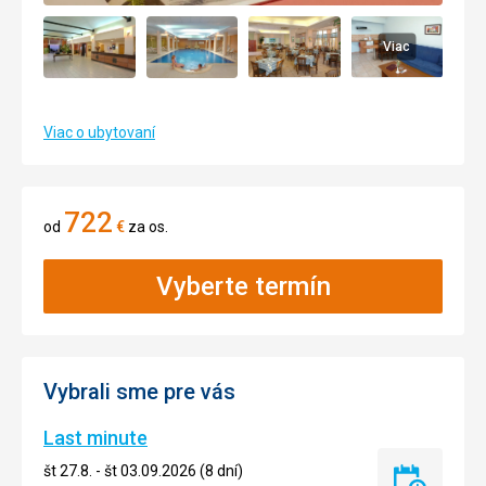
Viac
Viac o ubytovaní
722
od
€
za os.
Vyberte termín
Vybrali sme pre vás
Last minute
št 27.8. - št 03.09.2026 (8 dní)