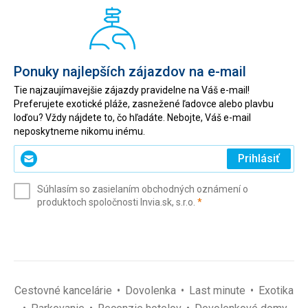
Ponuky najlepších zájazdov na e-mail
Tie najzaujímavejšie zájazdy pravidelne na Váš e-mail!
Preferujete exotické pláže, zasnežené ľadovce alebo plavbu
loďou? Vždy nájdete to, čo hľadáte. Nebojte, Váš e-mail
neposkytneme nikomu inému.
Zadajte
Prihlásiť
svoj
e-
Súhlasím so zasielaním obchodných oznámení o
mail
(povinné)
produktoch spoločnosti Invia.sk, s.r.o.
*
(povinné)
*
Cestovné kancelárie
Dovolenka
Last minute
Exotika