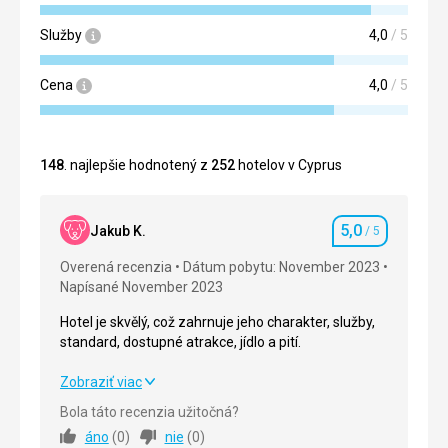
Služby
4,0
/ 5
Cena
4,0
/ 5
148
. najlepšie hodnotený z
252
hotelov v Cyprus
5,0
Jakub K.
/ 5
Hodnotenie
Overená recenzia
Dátum pobytu: November 2023
Napísané November 2023
Hotel je skvělý, což zahrnuje jeho charakter, služby,
standard, dostupné atrakce, jídlo a pití.
Hotel je skvělý, což zahrnuje jeho charakter, služby,
Zobraziť viac
standard, dostupné atrakce, jídlo a pití.
Bola táto recenzia užitočná?
áno
(
0
)
nie
(
0
)
Strava
5,0
/ 5