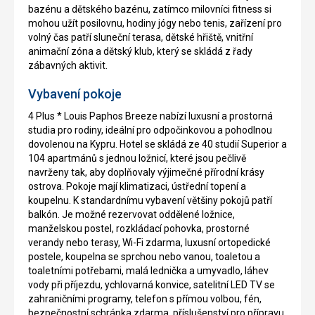
bazénu a dětského bazénu, zatímco milovníci fitness si
mohou užít posilovnu, hodiny jógy nebo tenis, zařízení pro
volný čas patří sluneční terasa, dětské hřiště, vnitřní
animační zóna a dětský klub, který se skládá z řady
zábavných aktivit.
Vybavení pokoje
4 Plus * Louis Paphos Breeze nabízí luxusní a prostorná
studia pro rodiny, ideální pro odpočinkovou a pohodlnou
dovolenou na Kypru. Hotel se skládá ze 40 studií Superior a
104 apartmánů s jednou ložnicí, které jsou pečlivě
navrženy tak, aby doplňovaly výjimečné přírodní krásy
ostrova. Pokoje mají klimatizaci, ústřední topení a
koupelnu. K standardnímu vybavení většiny pokojů patří
balkón. Je možné rezervovat oddělené ložnice,
manželskou postel, rozkládací pohovka, prostorné
verandy nebo terasy, Wi-Fi zdarma, luxusní ortopedické
postele, koupelna se sprchou nebo vanou, toaletou a
toaletními potřebami, malá lednička a umyvadlo, láhev
vody při příjezdu, ychlovarná konvice, satelitní LED TV se
zahraničními programy, telefon s přímou volbou, fén,
bezpečnostní schránka zdarma, příslušenství pro přípravu