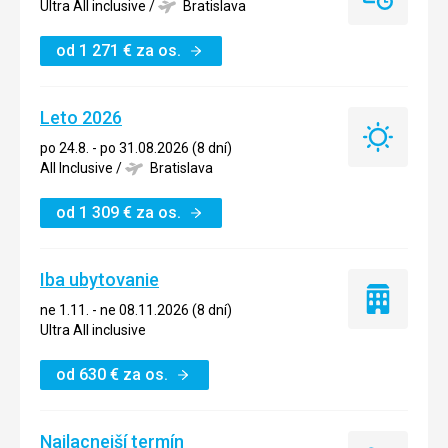
Last
Ultra All inclusive
/
Bratislava
minute
od
1 271
€
za os.
Leto 2026
Leto
po 24.8. - po 31.08.2026 (8 dní)
2026
All Inclusive
/
Bratislava
od
1 309
€
za os.
Iba ubytovanie
Iba
ne 1.11. - ne 08.11.2026 (8 dní)
ubytovanie
Ultra All inclusive
od
630
€
za os.
Najlacnejší termín