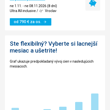
Najlacnejší
ne 1.11. - ne 08.11.2026 (8 dní)
termín
Ultra All inclusive
/
Vroclav
od
790
€
za os.
Ste flexibilný? Vyberte si lacnejší
mesiac a ušetrite!
Graf ukazuje predpokladaný vývoj cien v nasledujúcich
mesiacoch.