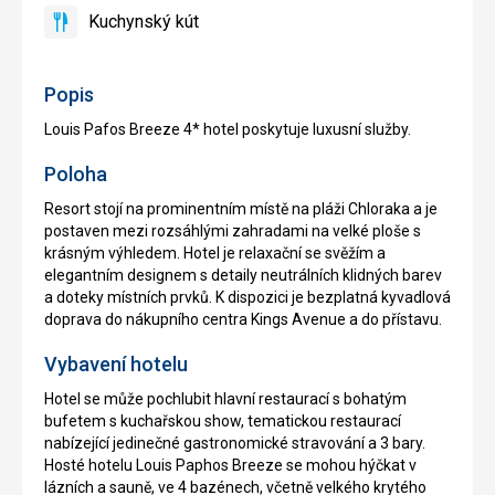
reštaurácia
Kuchynský kút
áno
Kuchynský
kút
Popis
Louis Pafos Breeze 4* hotel poskytuje luxusní služby.
Poloha
Resort stojí na prominentním místě na pláži Chloraka a je
postaven mezi rozsáhlými zahradami na velké ploše s
krásným výhledem. Hotel je relaxační se svěžím a
elegantním designem s detaily neutrálních klidných barev
a doteky místních prvků. K dispozici je bezplatná kyvadlová
doprava do nákupního centra Kings Avenue a do přístavu.
Vybavení hotelu
Hotel se může pochlubit hlavní restaurací s bohatým
bufetem s kuchařskou show, tematickou restaurací
nabízející jedinečné gastronomické stravování a 3 bary.
Hosté hotelu Louis Paphos Breeze se mohou hýčkat v
lázních a sauně, ve 4 bazénech, včetně velkého krytého