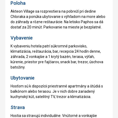
Poloha
Akteon Village sa rozprestiera na pobreží pri dedine
Chloraka a ponúka ubytovanie s výhľadom na more alebo
do záhrady a rôzne reštaurácie. Na letisko Paphos sa dá
dostať za 20 minút. Parkovanie na mieste je bezplatné.
Vybavenie
K vybaveniu hotela patrí súkromné parkovisko,
klimatizácia, reštaurácia, bar, recepcia 24 hodín denne,
záhrada, 2 vonkajšie a 1 krytý bazén, terasa, výťah,
kúrenie, priestor pre fajčiarov, snack bar, trezor, úschova
batožiny.
Ubytovanie
Hosťom sú k dispozícii priestranné apartmány a štúdiá s
balkónom alebo terasou. Je v nich dobre zariadený
kuchynský kút, satelitný TV, trezor a klimatizácia.
Strava
Hostia sa stravujú individuálne. Vnútorné a vonkajšie