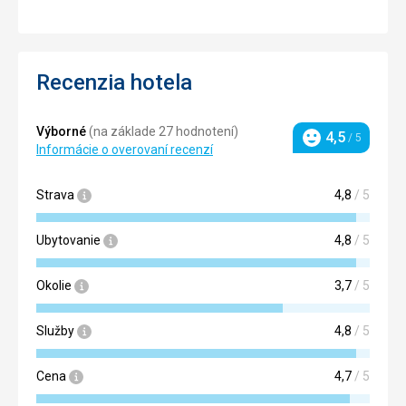
Recenzia hotela
Výborné
(na základe 27 hodnotení)
4,5
/ 5
Hodnotenie
Informácie o overovaní recenzí
Strava
4,8
/ 5
Ubytovanie
4,8
/ 5
Okolie
3,7
/ 5
Služby
4,8
/ 5
Cena
4,7
/ 5