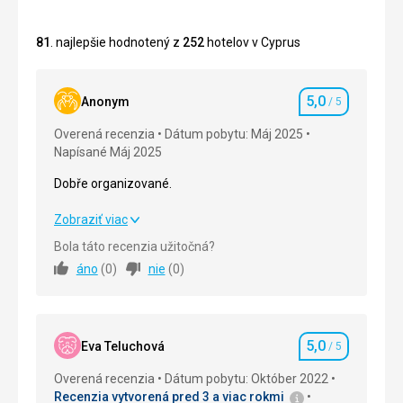
81
. najlepšie hodnotený z
252
hotelov v Cyprus
5,0
Anonym
/ 5
Hodnotenie
Overená recenzia
Dátum pobytu: Máj 2025
Napísané Máj 2025
Dobře organizované.
Dobře organizované.
Zobraziť viac
Bola táto recenzia užitočná?
Strava
5,0
/ 5
áno
(
0
)
nie
(
0
)
Ubytovanie
5,0
/ 5
Okolie
5,0
/ 5
5,0
Eva Teluchová
/ 5
Hodnotenie
Služby
5,0
/ 5
Overená recenzia
Dátum pobytu: Október 2022
Recenzia vytvorená pred 3 a viac rokmi
Cena
5,0
/ 5