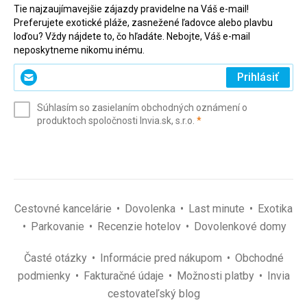
Tie najzaujímavejšie zájazdy pravidelne na Váš e-mail!
Preferujete exotické pláže, zasnežené ľadovce alebo plavbu
loďou? Vždy nájdete to, čo hľadáte. Nebojte, Váš e-mail
neposkytneme nikomu inému.
Zadajte
Prihlásiť
svoj
e-
Súhlasím so zasielaním obchodných oznámení o
mail
(povinné)
produktoch spoločnosti Invia.sk, s.r.o.
*
(povinné)
*
Cestovné kancelárie
Dovolenka
Last minute
Exotika
Parkovanie
Recenzie hotelov
Dovolenkové domy
Časté otázky
Informácie pred nákupom
Obchodné
podmienky
Fakturačné údaje
Možnosti platby
Invia
cestovateľský blog