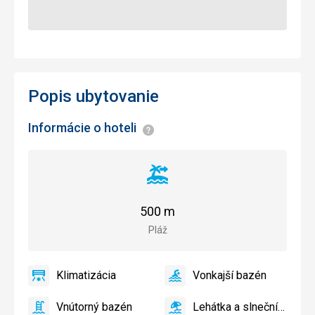
Popis ubytovanie
Informácie o hoteli
Informácie
Vzdialenosť
od
pláže
500 m
Pláž
Klimatizácia
Vonkajší bazén
áno
Klimatizácia
áno
Vonkajší
bazén
Vnútorný bazén
Lehátka a slnečníky pri
Vnútorný
Lehátka