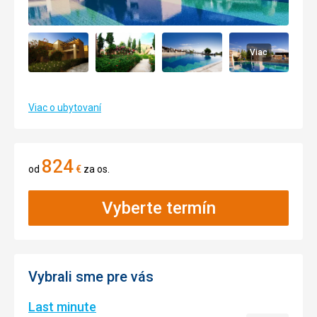
Viac
Viac o ubytovaní
824
od
€
za os.
Vyberte termín
Vybrali sme pre vás
Last minute