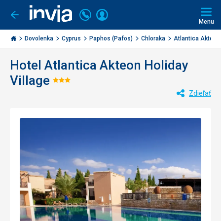
Volajte
Prihlásiť
Ísť
späť
+421
Menu
sa
2
Invia.sk
3221
Dovolenka
Cyprus
Paphos (Pafos)
Chloraka
Atlantica Akteon H
0477
Hotel Atlantica Akteon Holiday
Village
Hodnotenie:
Zdieľať
3/5