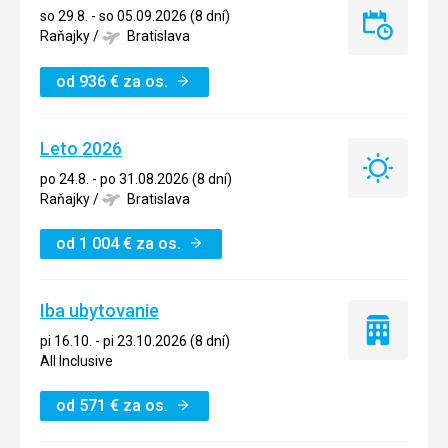
so 29.8. - so 05.09.2026 (8 dní)
Last
Raňajky
/
Bratislava
minute
od
936
€
za os.
Leto 2026
Leto
po 24.8. - po 31.08.2026 (8 dní)
2026
Raňajky
/
Bratislava
od
1 004
€
za os.
Iba ubytovanie
Iba
pi 16.10. - pi 23.10.2026 (8 dní)
ubytovanie
All Inclusive
od
571
€
za os.