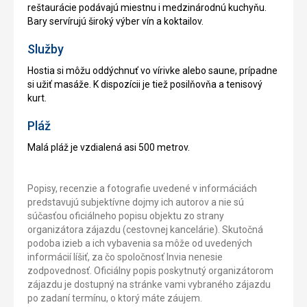
reštaurácie podávajú miestnu i medzinárodnú kuchyňu.
Bary servírujú široký výber vín a koktailov.
Služby
Hostia si môžu oddýchnuť vo vírivke alebo saune, prípadne
si užiť masáže. K dispozícii je tiež posilňovňa a tenisový
kurt.
Pláž
Malá pláž je vzdialená asi 500 metrov.
Popisy, recenzie a fotografie uvedené v informáciách
predstavujú subjektívne dojmy ich autorov a nie sú
súčasťou oficiálneho popisu objektu zo strany
organizátora zájazdu (cestovnej kancelárie). Skutočná
podoba izieb a ich vybavenia sa môže od uvedených
informácií líšiť, za čo spoločnosť Invia nenesie
zodpovednosť. Oficiálny popis poskytnutý organizátorom
zájazdu je dostupný na stránke vami vybraného zájazdu
po zadaní termínu, o ktorý máte záujem.