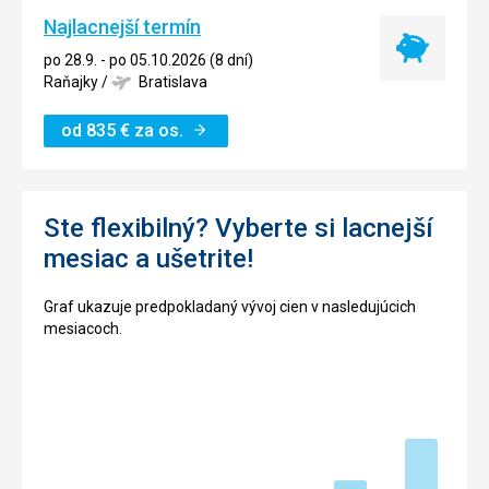
Najlacnejší termín
Najlacnejší
po 28.9. - po 05.10.2026 (8 dní)
termín
Raňajky
/
Bratislava
od
835
€
za os.
Ste flexibilný? Vyberte si lacnejší
mesiac a ušetrite!
Graf ukazuje predpokladaný vývoj cien v nasledujúcich
mesiacoch.