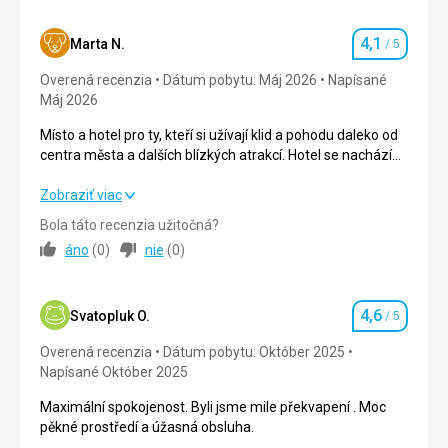
4,1
Marta N.
/ 5
Hodnotenie
Overená recenzia
Dátum pobytu: Máj 2026
Napísané
Máj 2026
Místo a hotel pro ty, kteří si užívají klid a pohodu daleko od
centra města a dalších blízkých atrakcí. Hotel se nachází
přímo na pobřeží a nabízí krásný výhled, ale bez přístupu
na pláž. K dispozici je také velký bazén s dostatkem
Místo a hotel pro ty, kteří si užívají klid a pohodu daleko od
Zobraziť viac
lehátek.
centra města a dalších blízkých atrakcí. Hotel se nachází
Bola táto recenzia užitočná?
přímo na pobřeží a nabízí krásný výhled, ale bez přístupu
áno
(
0
)
nie
(
0
)
na pláž. K dispozici je také velký bazén s dostatkem
lehátek.
4,6
Strava
5,0
/ 5
Svatopluk O.
/ 5
Hodnotenie
Overená recenzia
Dátum pobytu: Október 2025
Ubytovanie
4,0
/ 5
Napísané Október 2025
Okolie
2,0
/ 5
Maximální spokojenost. Byli jsme mile překvapení . Moc
pěkné prostředí a úžasná obsluha.
Služby
5,0
/ 5