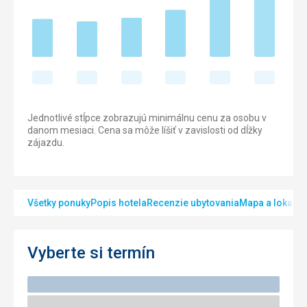
Jednotlivé stĺpce zobrazujú minimálnu cenu za osobu v
danom mesiaci. Cena sa môže líšiť v zavislosti od dĺžky
zájazdu.
Všetky ponuky
Popis hotela
Recenzie ubytovania
Mapa a lokalita
Vyberte si termín