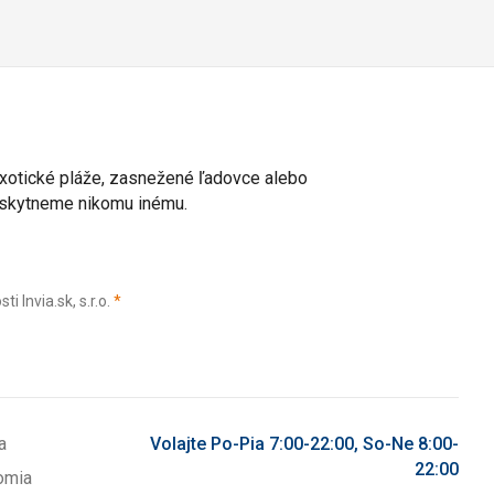
 exotické pláže, zasnežené ľadovce alebo
poskytneme nikomu inému.
(povinné)
Invia.sk, s.r.o.
*
a
Volajte Po-Pia 7:00-22:00, So-Ne 8:00-
22:00
omia