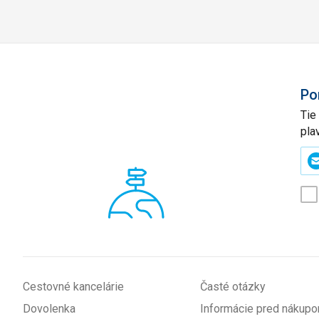
Po
Tie
pla
Zad
svo
e-
mai
(p
*
Cestovné kancelárie
Časté otázky
Dovolenka
Informácie pred nákup