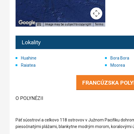
Image may be subject to copyright
Terms
Lokality
Huahine
Bora Bora
Raiatea
Moorea
FRANCÚZSKA POLY
O POLYNÉZII
Päť súostroví a celkovo 118 ostrovov v Južnom Pacifiku dohrom
piesočnatými plážami, blankytne modrým morom, koralovými úte