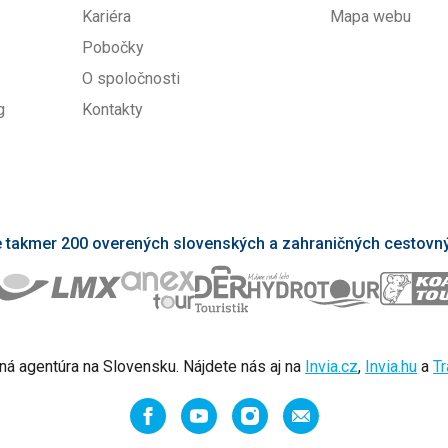
Kariéra
Mapa webu
Pobočky
O spoločnosti
g
Kontakty
takmer 200 overených slovenských a zahraničných cestovný
ná agentúra na Slovensku. Nájdete nás aj na
Invia.cz
,
Invia.hu
a
Tr
Facebook
YouTube
Instagram
Odporučiť