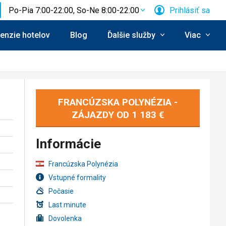
Po-Pia 7:00-22:00, So-Ne 8:00-22:00
Prihlásiť sa
enzie hotelov
Blog
Ďalšie služby
Viac
FRANCÚZSKA POLYNÉZIA -
ZÁJAZDY OD
1 183 €
Informácie
Francúzska Polynézia
Vstupné formality
Počasie
Last minute
Dovolenka