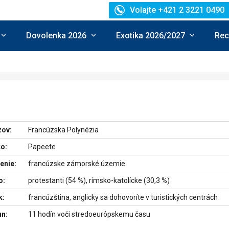
Volajte +421 2 3221 0490
Dovolenka 2026
Exotika 2026/2027
Rec
zov:
Francúzska Polynézia
o:
Papeete
enie:
francúzske zámorské územie
o:
protestanti (54 %), rímsko-katolícke (30,3 %)
k:
francúzština, anglicky sa dohovoríte v turistických centrách
un:
11 hodín voči stredoeurópskemu času