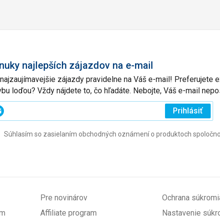
nuky najlepších zájazdov na e-mail
 najzaujímavejšie zájazdy pravidelne na Váš e-mail! Preferujete
vbu loďou? Vždy nájdete to, čo hľadáte. Nebojte, Váš e-mail ne
ajte
Prihlásiť
j
Súhlasím so zasielaním obchodných oznámení o produktoch spoločnosti 
l
ovinné)
Pre novinárov
Ochrana súkromi
om
Affiliate program
Nastavenie súkr