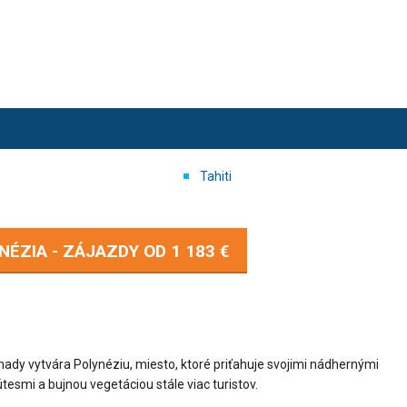
Tahiti
NÉZIA - ZÁJAZDY OD
1 183 €
ady vytvára Polynéziu, miesto, ktoré priťahuje svojimi nádhernými
smi a bujnou vegetáciou stále viac turistov.