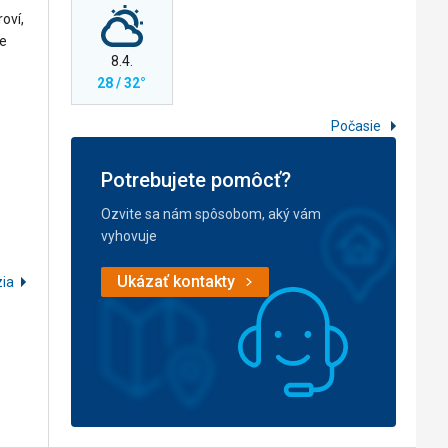
oví,
se
8.4.
28 / 32°
Počasie
Potrebujete pomôcť?
Ozvite sa nám spôsobom, aký vám
vyhovuje
Ukázať kontakty
zia