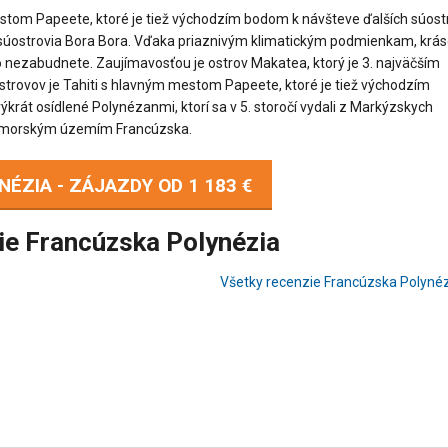
estom Papeete, ktoré je tiež východzím bodom k návšteve ďalších súostr
úostrovia Bora Bora. Vďaka priaznivým klimatickým podmienkam, krá
o nezabudnete. Zaujímavosťou je ostrov Makatea, ktorý je 3. najväčším
strovov je Tahiti s hlavným mestom Papeete, ktoré je tiež východzím
krát osídlené Polynézanmi, ktorí sa v 5. storočí vydali z Markýzskych
6 zámorským územím Francúzska.
NÉZIA - ZÁJAZDY OD
1 183 €
ie Francúzska Polynézia
Všetky recenzie Francúzska Polyné