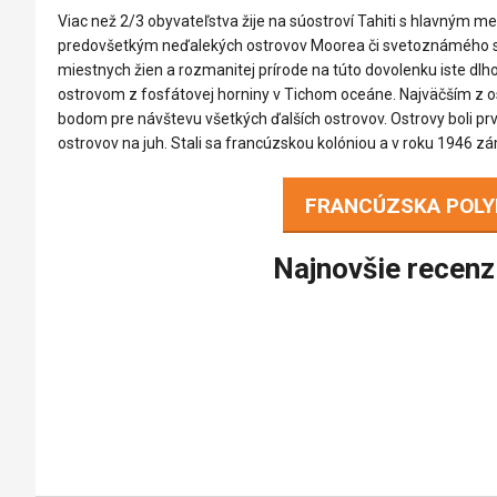
Viac než 2/3 obyvateľstva žije na súostroví Tahiti s hlavným m
predovšetkým neďalekých ostrovov Moorea či svetoznámého s
miestnych žien a rozmanitej prírode na túto dovolenku iste dlh
ostrovom z fosfátovej horniny v Tichom oceáne. Najväčším z o
bodom pre návštevu všetkých ďalších ostrovov. Ostrovy boli prvý
ostrovov na juh. Stali sa francúzskou kolóniou a v roku 194
FRANCÚZSKA POLY
Najnovšie recenz