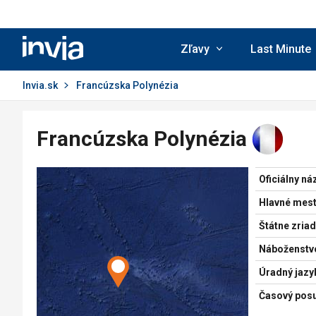
Invia.sk
Zľavy
Last Minute
Invia.sk
Francúzska Polynézia
Francúzska Polynézia
Oficiálny ná
Hlavné mest
Štátne zriad
Náboženstv
Úradný jazy
Časový pos