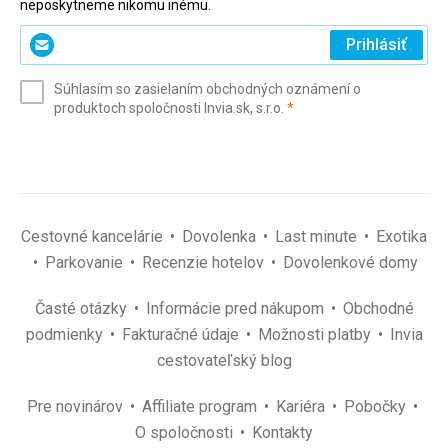
neposkytneme nikomu inému.
Zadajte
Prihlásiť
svoj
e-
Súhlasím so zasielaním obchodných oznámení o
mail
(povinné)
produktoch spoločnosti Invia.sk, s.r.o.
*
(povinné)
*
Cestovné kancelárie
Dovolenka
Last minute
Exotika
Parkovanie
Recenzie hotelov
Dovolenkové domy
Časté otázky
Informácie pred nákupom
Obchodné
podmienky
Fakturačné údaje
Možnosti platby
Invia
cestovateľský blog
Pre novinárov
Affiliate program
Kariéra
Pobočky
O spoločnosti
Kontakty