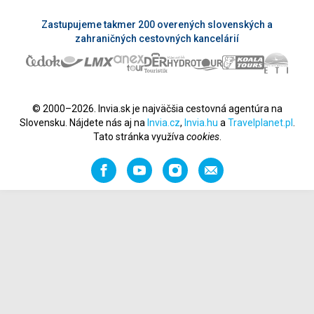
Zastupujeme takmer 200 overených slovenských a
zahraničných cestovných kancelárií
© 2000–2026. Invia.sk je najväčšia cestovná agentúra na
Slovensku. Nájdete nás aj na
Invia.cz
,
Invia.hu
a
Travelplanet.pl
.
Tato stránka využíva
cookies
.
Facebook
YouTube
Instagram
Odporučiť