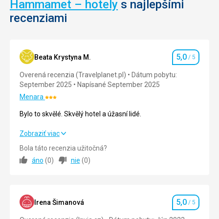
stavby
Hammamet – hotely
s najlepšími
sa
recenziami
dozviete
informácie
o
zvieratách,
ale
5,0
Beata Krystyna M.
/ 5
Hodnotenie
taktiež
o
Overená recenzia (Travelplanet.pl)
Dátum pobytu:
výhliadkach
September 2025
Napísané September 2025
v
Menara
Hodnotenie:
parku,
3/5
miestach
Bylo to skvělé. Skvělý hotel a úžasní lidé.
k
odpočinku,
Bylo to skvělé. Skvělý hotel a úžasní lidé.
Zobraziť viac
obchodoch
Bola táto recenzia užitočná?
s
Strava
5,0
/ 5
áno
(
0
)
nie
(
0
)
detským
ihriskom
Ubytovanie
5,0
/ 5
a
reštauráciami.
Okolie
5,0
/ 5
5,0
Irena Šimanová
/ 5
Hodnotenie
Služby
5,0
/ 5
Nenáročné