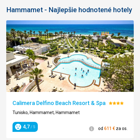
Hammamet - Najlepšie hodnotené hotely
Calimera Delfino Beach Resort & Spa
Hodnotenie:
4/5
Tunisko, Hammamet, Hammamet
4,7
/ 5
Informácie
od
611
€
za os.
Hodnotenie