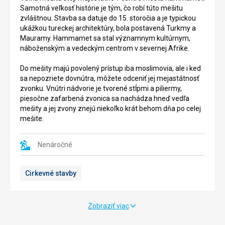
bol
vojenských
Samotná veľkosť histórie je tým, čo robí túto mešitu
otvorený
opevení
zvláštnou. Stavba sa datuje do 15. storočia a je typickou
verejnosti
roztrusených
ukážkou tureckej architektúry, bola postavená Turkmy a
v
pozdĺž
Mauramy. Hammamet sa stal významnym kultúrnym,
roku
tuniského
náboženským a vedeckým centrom v severnej Afrike.
2000
pobrežia,
so
slúžiace
Do mešity majú povolený prístup iba moslimovia, ale i ked
svojími
k
sa nepozriete dovnútra, môžete odceniť jej mejastátnosť
36
jeho
zvonku. Vnútri nádvorie je tvorené stĺpmi a piliermy,
ha
ochrane.
piesočne zafarbená zvonica sa nachádza hneď vedľa
a
Jej
mešity a jej zvony znejú niekoľko krát behom dňa po celej
viac
história
mešite.
než
siahá
465
až
zvieratmi
Nenáročné
do
61
roku
rôznych
893,
Cirkevné stavby
druhou.
v
Zvieratá
roku
sa
1463
môžu
došlo
Zobraziť viac
voľne
k
pohybovaťvo