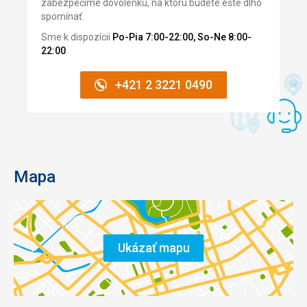
zabezpečíme dovolenku, na ktorú budete ešte dlho
spomínať.
Sme k dispozícii
Po-Pia 7:00-22:00, So-Ne 8:00-
22:00
.
+421 2 3221 0490
Mapa
Ukázať mapu