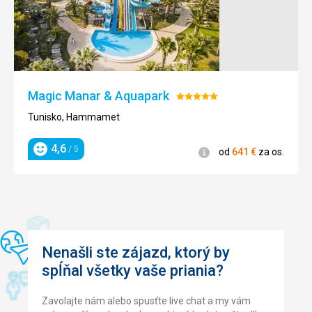
Strava
Jídlo bylo moc dobré, velký výběr. Není co vytknout.
Ubytovanie
Ubytování v bungalovu s výhledem na pláž se nám moc
líbilo. Všechny bungalovy umístěné v krásné zahradě.
Magic Manar & Aquapark
Hodnotenie:
Služby
5/5
Všichni zaměstnanci vstřícní a ochotní. Zvláště recepční.
Tunisko, Hammamet
Táto recenzia bola preložená automaticky pomocou
4,6
/ 5
Informácie
od
641
€
za os.
Google Translate
Hodnotenie
Nenašli ste zájazd, ktorý by
spĺňal všetky vaše priania?
Zavolajte nám alebo spusťte live chat a my vám