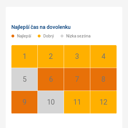
Najlepší čas na dovolenku
Najlepší
Dobrý
Nízka sezóna
Január:
Február:
Marec:
Apríl:
Dobrý
Dobrý
Dobrý
Dobrý
Máj:
Jún:
Júl:
August:
Nízka
Najlepší
Najlepší
Najlepší
sezóna
September:
Október:
November:
December:
Najlepší
Nízka
Dobrý
Dobrý
sezóna