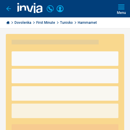
Volajte
Prihlásiť
Ísť
späť
+421
Menu
sa
2
Invia.sk
3221
Dovolenka
First Minute
Tunisko
Hammamet
0491