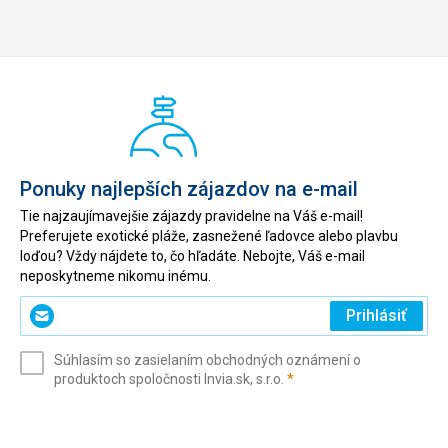
Ponuky najlepších zájazdov na e-mail
Tie najzaujímavejšie zájazdy pravidelne na Váš e-mail!
Preferujete exotické pláže, zasnežené ľadovce alebo plavbu
loďou? Vždy nájdete to, čo hľadáte. Nebojte, Váš e-mail
neposkytneme nikomu inému.
Zadajte
Prihlásiť
svoj
e-
Súhlasím so zasielaním obchodných oznámení o
mail
(povinné)
produktoch spoločnosti Invia.sk, s.r.o.
*
(povinné)
*