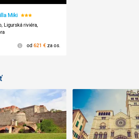
lla Miki
Hodnotenie:
3/5
, Ligurská riviéra,
ra
Informácie
od
621
€
za os.
ť