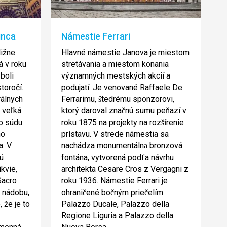
inca
Námestie Ferrari
ližne
Hlavné námestie Janova je miestom
á v roku
stretávania a miestom konania
boli
významných mestských akcií a
toročí.
podujatí. Je venované Raffaele De
rálnych
Ferrarimu,
tedrému sponzorovi,
š
 veľká
ktorý daroval zna
nú sumu pe
azí v
č
ň
o súdu
roku 1875 na projekty na roz
renie
ší
ho
prístavu. V strede námestia sa
a. V
nachádza monumentáln
bronzová
a
sú
fontána, vytvorená pod
a návrhu
ľ
kvie,
architekta Cesare Cros z Vergagni z
Sacro
roku 1936. Námestie Ferrari je
ú nádobu,
ohrani
ené bo
ným prie
elím
č
č
č
 že je to
Palazzo Ducale, Palazzo della
Regione Liguria a Palazzo della