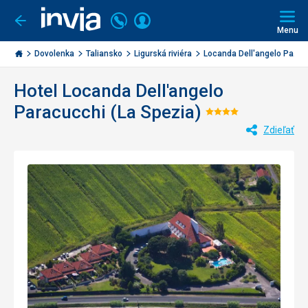
Volajte
Prihlásiť
Ísť
späť
+421
Menu
sa
2
Invia.sk
3221
Dovolenka
Taliansko
Ligurská riviéra
Locanda Dell'angelo Pa...
0477
Hotel Locanda Dell'angelo
Paracucchi (La Spezia)
Hodnotenie:
Zdieľať
4/5