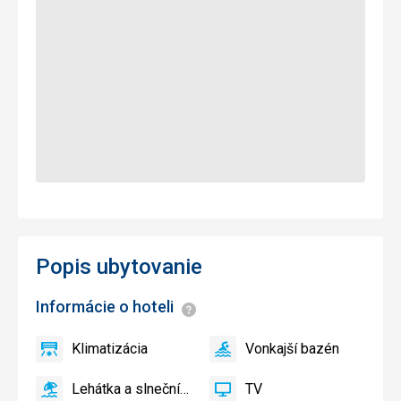
Popis ubytovanie
Informácie o hoteli
Informácie
Klimatizácia
Vonkajší bazén
áno
Klimatizácia
áno
Vonkajší
bazén
Lehátka a slnečníky pri bazéne zadarmo
TV
áno
Lehátka
áno
TV