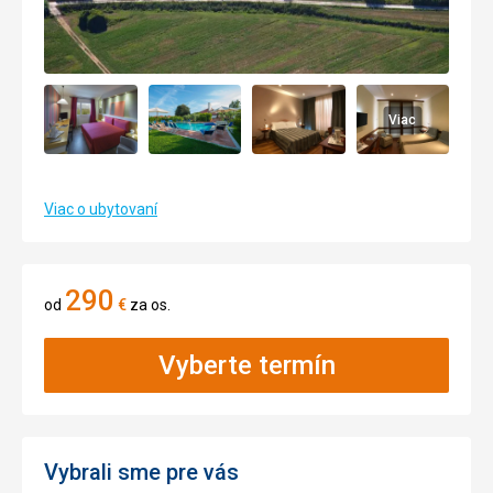
Viac
Viac o ubytovaní
290
od
€
za os.
Vyberte termín
Vybrali sme pre vás