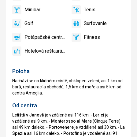
a
Minibar
Tenis
slnečníky
áno
Minibar,
áno
Tenis
pri
Bar
Golf
Surfovanie
bazéne
áno
Golf
áno
Surfovanie
zadarmo
Potápačské centrum
Fitness
áno
Potápačské
áno
Fitness
centrum
Hotelová reštaurácia
áno
Hotelová
reštaurácia
Poloha
Nachází se na klidném místě, obklopen zelení, asi 1 km od
barů, restaurací a obchodů, 1,5 km od moře a asi 5 km od
centra Ameglia.
Od centra
Letiště v Janově
je vzdálené asi 116 km. -
Lerici
je
vzdálené asi 9 km. -
Monterosso al Mare
(Cinque Terre)
asi 49 km daleko. -
Portovenere
je vzdálené asi 30 km. -
La
Spezia
asi 16 km daleko. -
Portofino
je vzdálené asi 91