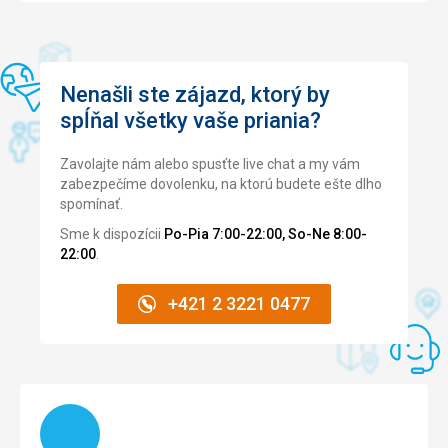
Nenašli ste zájazd, ktorý by
spĺňal všetky vaše priania?
Zavolajte nám alebo spusťte live chat a my vám
zabezpečíme dovolenku, na ktorú budete ešte dlho
spomínať.
Sme k dispozícii
Po-Pia 7:00-22:00, So-Ne 8:00-
22:00
.
+421 2 3221 0477
Načítam