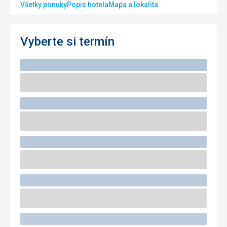
Všetky ponuky
Popis hotela
Mapa a lokalita
Vyberte si termín