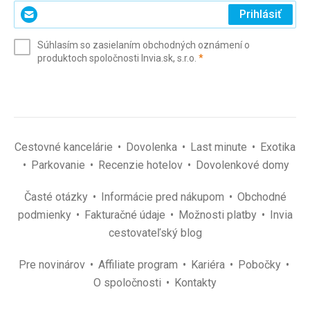
Zadajte
Prihlásiť
svoj
e-
Súhlasím so zasielaním obchodných oznámení o
mail
(povinné)
produktoch spoločnosti Invia.sk, s.r.o.
*
(povinné)
*
Cestovné kancelárie
Dovolenka
Last minute
Exotika
Parkovanie
Recenzie hotelov
Dovolenkové domy
Časté otázky
Informácie pred nákupom
Obchodné
podmienky
Fakturačné údaje
Možnosti platby
Invia
cestovateľský blog
Pre novinárov
Affiliate program
Kariéra
Pobočky
O spoločnosti
Kontakty