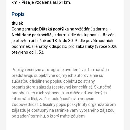
km. -
Pisa
je vzdálená asi 61 km.
Popis
titulek
Cena zahrnuje:
Dětská postýlka
na vyžádání, zdarma. -
Nehlídané parkoviště
, zdarma, dle dostupnosti. -
Bazén
je otevřen přibližně od 18. 5. do 30. 9., dle povětrnostních
podmínek, s lehátky k dispozici pro zákazníky (v roce 2026
otevřeno od 1. 5.).
Popisy, recenzie a fotografie uvedené v informáciách
predstavujú subjektívne dojmy ich autorov a nie sú
súčasťou oficiálneho popisu objektu zo strany
organizátora zájazdu (cestovnej kancelárie). Skutočná
podoba izieb a ich vybavenia sa môže od uvedených
informácií líšiť, za čo spoločnosť Invia nenesie
zodpovednosť. Oficiálny popis poskytnutý organizátorom
zájazdu je dostupný na stránke vami vybraného zájazdu
po zadaní termínu, o ktorý máte záujem.