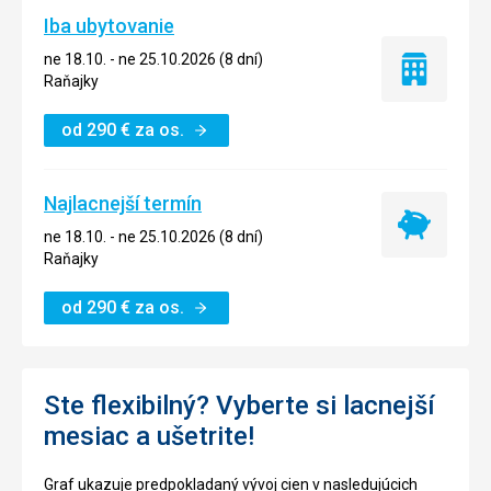
Iba ubytovanie
ne 18.10. - ne 25.10.2026 (8 dní)
Iba
Raňajky
ubytovanie
od
290
€
za os.
Najlacnejší termín
Najlacnejší
ne 18.10. - ne 25.10.2026 (8 dní)
termín
Raňajky
od
290
€
za os.
Ste flexibilný? Vyberte si lacnejší
mesiac a ušetrite!
Graf ukazuje predpokladaný vývoj cien v nasledujúcich