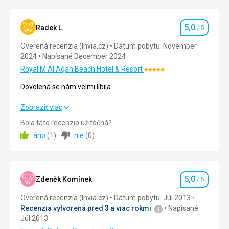
5,0
Radek L.
/ 5
Hodnotenie
Overená recenzia (Invia.cz)
Dátum pobytu: November
2024
Napísané December 2024
Royal M Al Aqah Beach Hotel & Resort
Hodnotenie:
5/5
Dovolená se nám velmi líbila.
Dovolená se nám velmi líbila.
Zobraziť viac
Bola táto recenzia užitočná?
Strava
5,0
/ 5
áno
(
1
)
nie
(
0
)
Ubytovanie
5,0
/ 5
Okolie
5,0
/ 5
5,0
Zdeněk Komínek
/ 5
Hodnotenie
Služby
5,0
/ 5
Overená recenzia (Invia.cz)
Dátum pobytu: Júl 2013
Recenzia vytvorená pred 3 a viac rokmi
Napísané
Cena
5,0
/ 5
Júl 2013