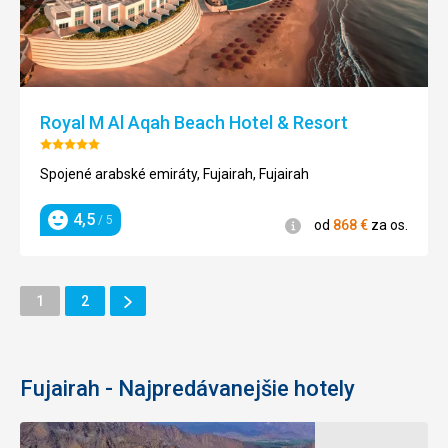
Royal M Al Aqah Beach Hotel & Resort
Hodnotenie:
5/5
Spojené arabské emiráty, Fujairah, Fujairah
4,5
/ 5
Informácie
od
868
€
za os.
Hodnotenie
Ďalšie
Stránka
Stránka
1
2
Stránka
Fujairah - Najpredávanejšie hotely