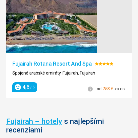
Fujairah Rotana Resort And Spa
Hodnotenie:
5/5
Spojené arabské emiráty, Fujairah, Fujairah
4,6
/ 5
Informácie
od
753
€
za os.
Hodnotenie
Fujairah – hotely
s najlepšími
recenziami