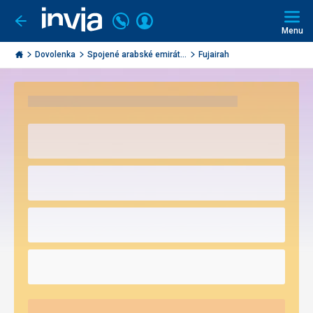
Volajte
Prihlásiť
Ísť
späť
+421
Menu
sa
2
Invia.sk
3221
Dovolenka
Spojené arabské emirát...
Fujairah
0491