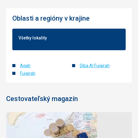
Oblasti a regióny v krajine
Všetky lokality
Aqah
Diba Al Fujairah
Fujairah
Cestovateľský magazín