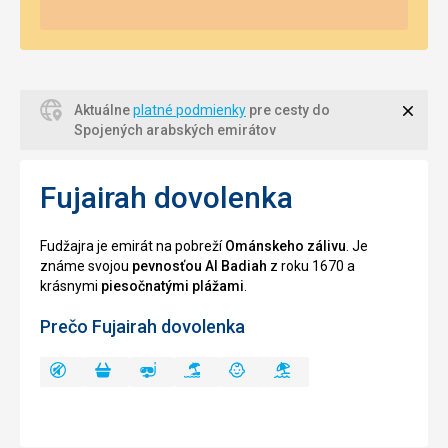
Zavri
Aktuálne
platné podmienky
pre cesty do
Spojených arabských emirátov
Fujairah dovolenka
Fudžajra je emirát na pobreží
Ománskeho zálivu
. Je
známe svojou
pevnosťou Al Badiah
z roku 1670 a
krásnymi
piesočnatými plážami
.
Prečo Fujairah dovolenka