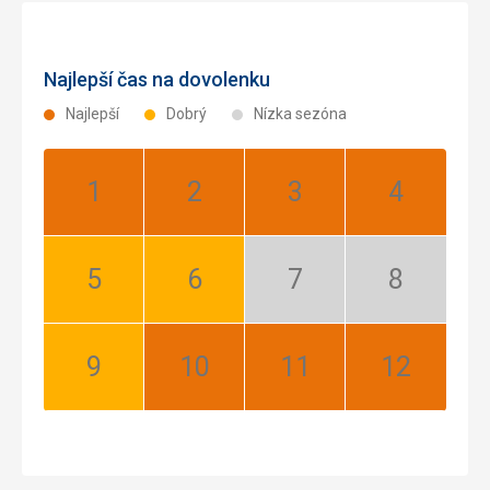
Najlepší čas na dovolenku
Najlepší
Dobrý
Nízka sezóna
Január:
Február:
Marec:
Apríl:
Najlepší
Najlepší
Najlepší
Najlepší
Máj:
Jún:
Júl:
August:
Dobrý
Dobrý
Nízka
Nízka
sezóna
sezóna
September:
Október:
November:
December:
Dobrý
Najlepší
Najlepší
Najlepší