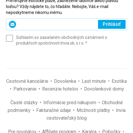
Preferujete exotické pláže, zasnežené ľadovce alebo plavbu
loďou? Vždy nájdete to, čo hľadáte. Nebojte, Váš e-mail
neposkytneme nikomu inému.
Zadajte
Prihlásiť
svoj
e-
Súhlasím so zasielaním obchodných oznámení o
mail
(povinné)
produktoch spoločnosti Invia.sk, s.r.o.
*
(povinné)
*
Cestovné kancelárie
Dovolenka
Last minute
Exotika
Parkovanie
Recenzie hotelov
Dovolenkové domy
Časté otázky
Informácie pred nákupom
Obchodné
podmienky
Fakturačné údaje
Možnosti platby
Invia
cestovateľský blog
Pre novinárov
Affiliate program
Kariéra
Pobočky