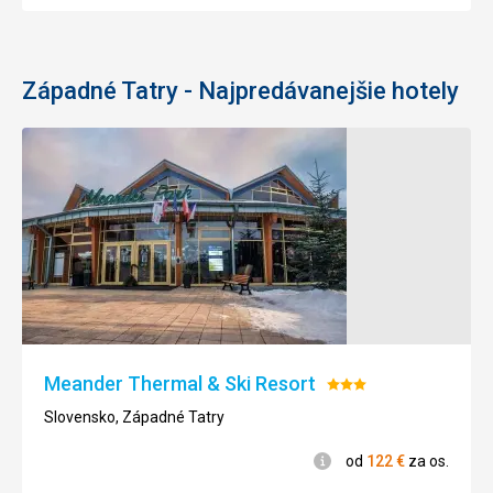
Západné Tatry - Najpredávanejšie hotely
Meander Thermal & Ski Resort
Hodnotenie:
3/5
Slovensko, Západné Tatry
Informácie
od
122
€
za os.