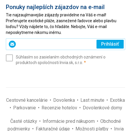
Ponuky najlepších zájazdov na e-mail
Tie najzaujímavejšie zájazdy pravidelne na Váš e-mail!
Preferujete exotické pláže, zasnežené ľadovce alebo plavbu
loďou? Vždy nájdete to, čo hľadáte. Nebojte, Váš e-mail
neposkytneme nikomu inému.
Zadajte
Prihlásiť
svoj
e-
Súhlasím so zasielaním obchodných oznámení o
mail
(povinné)
produktoch spoločnosti Invia.sk, s.r.o.
*
(povinné)
*
Cestovné kancelárie
Dovolenka
Last minute
Exotika
Parkovanie
Recenzie hotelov
Dovolenkové domy
Časté otázky
Informácie pred nákupom
Obchodné
podmienky
Fakturačné údaje
Možnosti platby
Invia