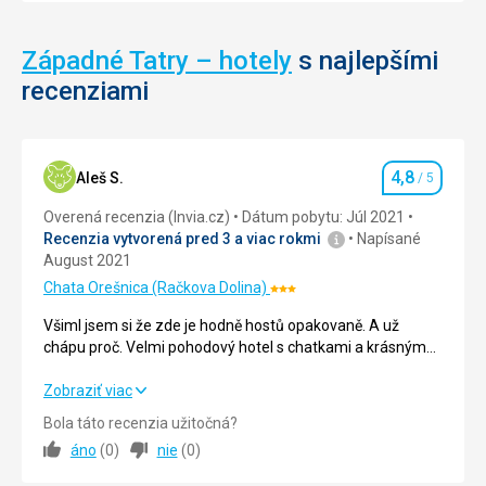
Západné Tatry – hotely
s najlepšími
recenziami
4,8
Aleš S.
/ 5
Hodnotenie
Overená recenzia (Invia.cz)
Dátum pobytu: Júl 2021
Recenzia vytvorená pred 3 a viac rokmi
Napísané
August 2021
Chata Orešnica (Račkova Dolina)
Hodnotenie:
3/5
Všiml jsem si že zde je hodně hostů opakovaně. A už
chápu proč. Velmi pohodový hotel s chatkami a krásným
okolím... hory, skanzen, minerální pramen, potoky a
spousty lesních plodů a bylin. A příjezdová cesta od
Všiml jsem si že zde je hodně hostů opakovaně. A už
Zobraziť viac
skanzenu je docela adrenalin ????
chápu proč. Velmi pohodový hotel s chatkami a krásným
Bola táto recenzia užitočná?
okolím... hory, skanzen, minerální pramen, potoky a
áno
(
0
)
nie
(
0
)
spousty lesních plodů a bylin. A příjezdová cesta od
skanzenu je docela adrenalin ????