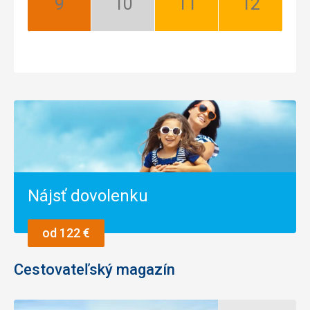
September:
Október:
November:
December:
Najlepší
Nízka
Dobrý
Dobrý
sezóna
Nájsť dovolenku
od 122 €
Cestovateľský magazín