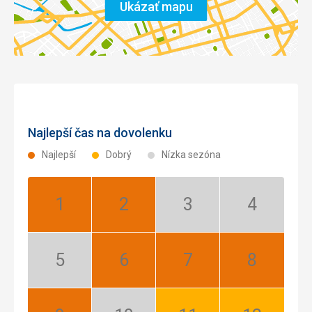
Ukázať mapu
Najlepší čas na dovolenku
Najlepší
Dobrý
Nízka sezóna
Január:
Február:
Marec:
Apríl:
Najlepší
Najlepší
Nízka
Nízka
sezóna
sezóna
Máj:
Jún:
Júl:
August:
Nízka
Najlepší
Najlepší
Najlepší
sezóna