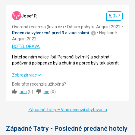
Strava
5,0
/ 5
5,0
Josef P.
/ 5
Hodnotenie
Ubytovanie
5,0
/ 5
Overená recenzia (Invia.cz)
Dátum pobytu: August 2022
Recenzia vytvorená pred 3 a viac rokmi
Napísané
Okolie
5,0
/ 5
August 2022
Služby
4,0
/ 5
HOTEL ORAVA
Hotel se nám velice líbil. Personál byl milý a ochotný. I
Cena
5,0
/ 5
podávaná polopenze byla chutná a porce byly tak akorát
????
Hotel se nám velice líbil. Personál byl milý a ochotný. I
Zobraziť viac
Strava
podávaná polopenze byla chutná a porce byly tak akorát
Chutnalo mi
Bola táto recenzia užitočná?
????
Ubytovanie
áno
(
0
)
nie
(
0
)
Za mě dost pěkné i bez balkonu
Strava
5,0
/ 5
Služby
Západné Tatry – Viac recenzií ubytovania
Ubytovanie
5,0
/ 5
Základní, není to nic pro wellness povaleče ale vždy v
pohodě a s úsměvem
Okolie
5,0
/ 5
Západné Tatry - Posledné predané hotely
Táto recenzia bola preložená automaticky pomocou
Google Translate