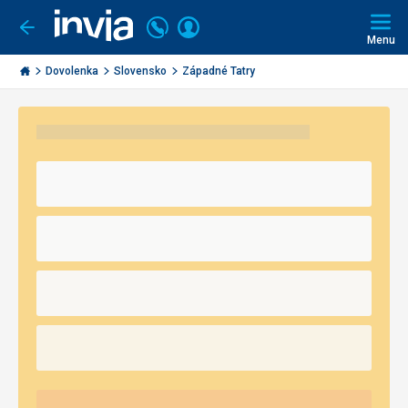
Volajte
Prihlásiť
Ísť
späť
+421
Menu
sa
2
Invia.sk
3221
Dovolenka
Slovensko
Západné Tatry
0491