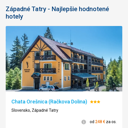
Západné Tatry - Najlepšie hodnotené
hotely
Chata Orešnica (Račkova Dolina)
Hodnotenie:
3/5
Slovensko, Západné Tatry
Informácie
od
248
€
za os.